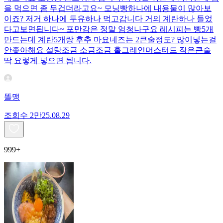
을 먹으면 좀 무겁더라고요~ 모닝빵하나에 내용물이 많아보
이죠? 저거 하나에 두유하나 먹고갑니다 거의 계란하나 들었
다고보면됩니다~ 포만감은 정말 엄청나구요 레시피는 빵5개
만드는데 계란5개랑 후추 마요네즈는 2큰술정도? 많이넣는걸
안좋아해요 설탕조금 소금조금 홀그레인머스터드 작은큰술
딱 요렇게 넣으면 됩니다.
똘맹
조회수
2만
25.08.29
999+