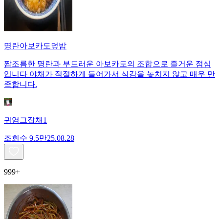
명란아보카도덮밥
짭조름한 명란과 부드러운 아보카도의 조합으로 즐거운 점심
입니다 야채가 적절하게 들어가서 식감을 놓치지 않고 매우 만
족합니다.
귀염그잡채1
조회수
9.5만
25.08.28
999+