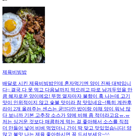
제육비빔밥
배달로 시킨 제육비빔밥인데 혼자먹기엔 양이 진짜 대박입니
다;; 결국 다 못 먹고 다음날까지 먹으려고 따로 남겨두었을 만
큼 혜자로운 양이에요! 뚜껑 열자마자 불향이 훅 나는데 고기
맛이 인위적이지 않고 숯불 맛이라 참 맛있네요~!특히 계란후
라이 2개 올려주는 센스는 굳!! ​다만 밥이랑 야채 양이 워낙 많
다 보니까 기본 고추장 소스가 양에 비해 좀 적더라고요ㅠ.ㅠ
저는 싱거운 것보다 매콤하게 먹는 걸 좋아해서 소스를 직접
더 만들어 넣어 비벼 먹었더니 간이 딱 맞고 맛있었습니다! 양
많고 불맛 나는 제육 좋아하시면 꼭 드셔보세요~^^