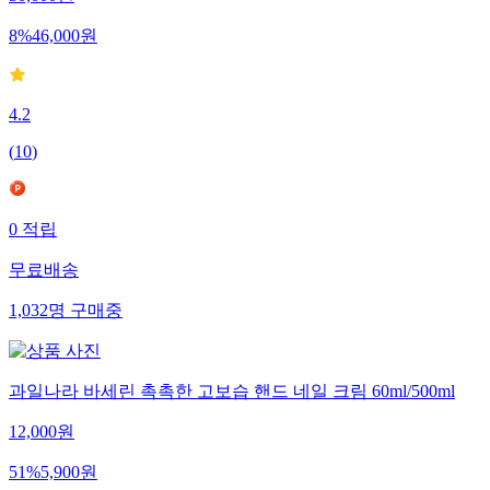
50,000
원
8
%
46,000
원
4.2
(
10
)
0
적립
무료배송
1,032
명
구매중
과일나라 바세린 촉촉한 고보습 핸드 네일 크림 60ml/500ml
12,000
원
51
%
5,900
원