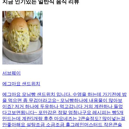
지금 인기있는
일반식
음식 리뷰
서브웨이
에그마요 샌드위치
에그마요 모닝빵 샌드위치 입니다. 수영을 하는데 가기전에 밥
을 먹으면 좀 무겁더라고요~ 모닝빵하나에 내용물이 많아보
이죠? 저거 하나에 두유하나 먹고갑니다 거의 계란하나 들었
다고보면됩니다~ 포만감은 정말 엄청나구요 레시피는 빵5개
만드는데 계란5개랑 후추 마요네즈는 2큰술정도? 많이넣는걸
안좋아해요 설탕조금 소금조금 홀그레인머스터드 작은큰술