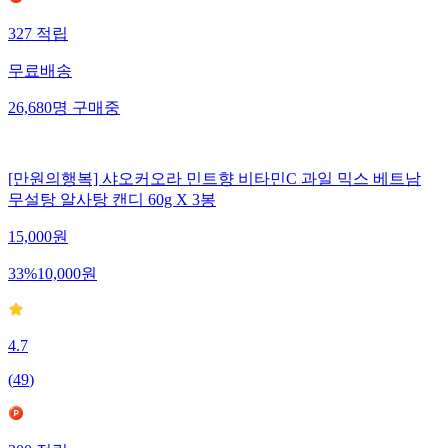
327
적립
무료배송
26,680
명
구매중
[만원의행복] 샤오커오라 민트향 비타민C 과일 믹스 베트남
무설탕 알사탕 캔디 60g X 3봉
15,000
원
33
%
10,000
원
4.7
(
49
)