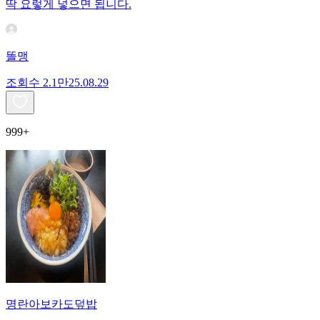
딱 요렇게 넣으면 됩니다.
똘맹
조회수
2.1만
25.08.29
999+
명란아보카도덮밥