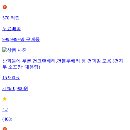
570
적립
무료배송
999,999+
명
구매중
산과들에 푸룬,건크랜베리,건블루베리 등 건과일 모음 (건자
두 소포장~대용량)
15,900
원
31
%
10,900
원
4.7
(
408
)