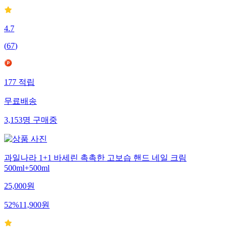
4.7
(
67
)
177
적립
무료배송
3,153
명
구매중
과일나라 1+1 바세린 촉촉한 고보습 핸드 네일 크림
500ml+500ml
25,000
원
52
%
11,900
원