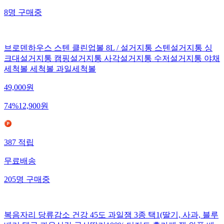
8
명
구매중
브로덴하우스 스텐 클린업볼 8L / 설거지통 스텐설거지통 싱
크대설거지통 캠핑설거지통 사각설거지통 수저설거지통 야채
세척볼 세척볼 과일세척볼
49,000
원
74
%
12,900
원
387
적립
무료배송
205
명
구매중
복음자리 당류감소 건강 45도 과일잼 3종 택1(딸기, 사과, 블루