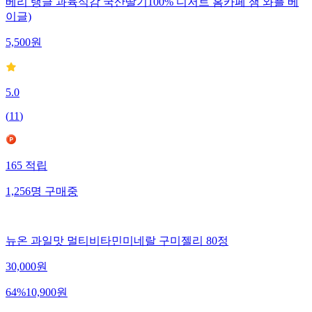
베리 탱글 과육식감 국산딸기100% 디저트 홈카페 잼 와플 베
이글)
5,500
원
5.0
(
11
)
165
적립
1,256
명
구매중
뉴온 과일맛 멀티비타민미네랄 구미젤리 80정
30,000
원
64
%
10,900
원