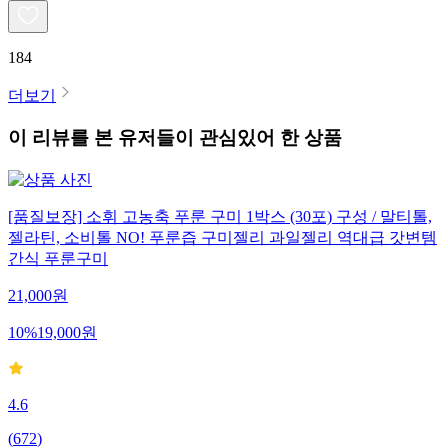
184
더보기
이 리뷰를 본 유저들이 관심있어 한 상품
[품질보장] 소휘 고농축 푸룬 구미 1박스 (30포) 구성 / 말티톨,
젤라틴, 소비톨 NO! 푸룬즙 구미젤리 과일젤리 역대급 갓변템
간식 푸룬구미
21,000
원
10
%
19,000
원
4.6
(
672
)