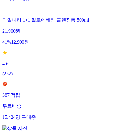
134
명
구매중
과일나라 1+1 알로에베라 클렌징폼 500ml
21,900
원
41
%
12,900
원
4.6
(
232
)
387
적립
무료배송
15,424
명
구매중