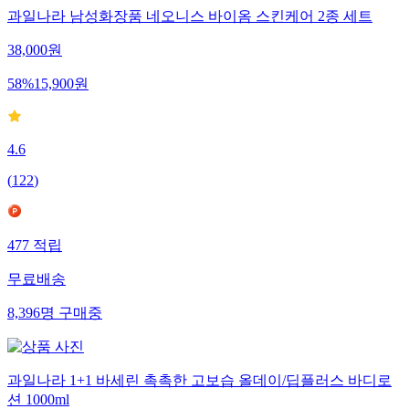
과일나라 남성화장품 네오니스 바이옴 스킨케어 2종 세트
38,000
원
58
%
15,900
원
4.6
(
122
)
477
적립
무료배송
8,396
명
구매중
과일나라 1+1 바세린 촉촉한 고보습 올데이/딥플러스 바디로
션 1000ml