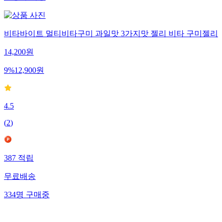
비타바이트 멀티비타구미 과일맛 3가지맛 젤리 비타 구미젤리
14,200
원
9
%
12,900
원
4.5
(
2
)
387
적립
무료배송
334
명
구매중