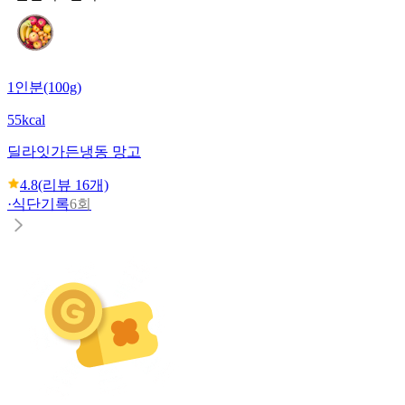
1인분(100g)
55kcal
딜라잇가든
냉동 망고
4.8
(리뷰
16
개)
·
식단기록
6회