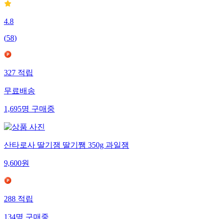
4.8
(
58
)
327
적립
무료배송
1,695
명
구매중
산타로사 딸기잼 딸기쨈 350g 과일잼
9,600
원
288
적립