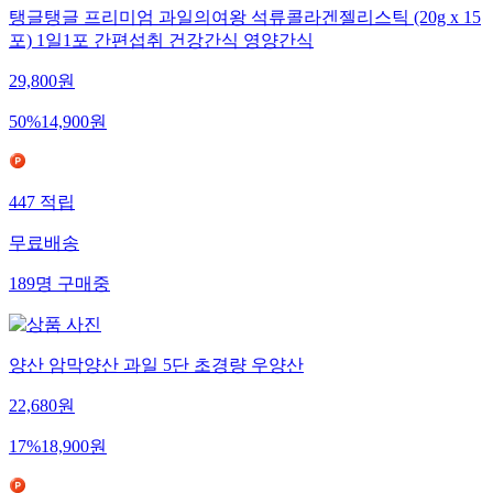
탱글탱글 프리미엄 과일의여왕 석류콜라겐젤리스틱 (20g x 15
포) 1일1포 간편섭취 건강간식 영양간식
29,800
원
50
%
14,900
원
447
적립
무료배송
189
명
구매중
양산 암막양산 과일 5단 초경량 우양산
22,680
원
17
%
18,900
원