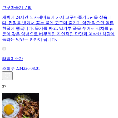
고구마줄기무침
새벽에 24시간 식자재마트에 가서 고구마줄기 3단을 샀습니
다. 껍질을 벗겨서 끓는 물에 고구마 줄기가 약간 익으면 얼른
찬물에 헹굽니다. 물기를 짜고, 밀가루 풀을 쑤어서 김치를 담
듯이 갖은 양념으로 버무리면 자연적인 단맛과 아삭한 식감에
놀라는 맛있는 반찬이 됩니다.
라임미소가
조회수
2,342
26.08.01
37