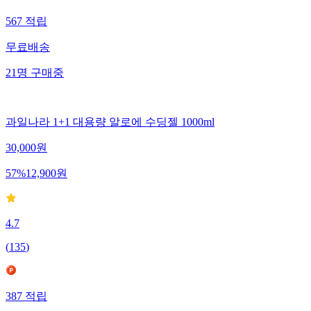
567
적립
무료배송
21
명
구매중
과일나라 1+1 대용량 알로에 수딩젤 1000ml
30,000
원
57
%
12,900
원
4.7
(
135
)
387
적립