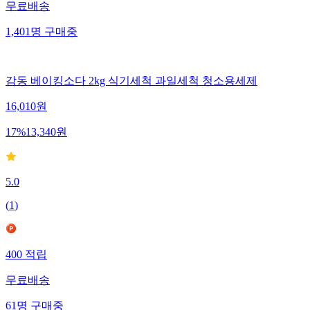
무료배송
1,401
명
구매중
감동 베이킹소다 2kg 식기세척 과일세척 청소용세제
16,010
원
17
%
13,340
원
5.0
(
1
)
400
적립
무료배송
61
명
구매중