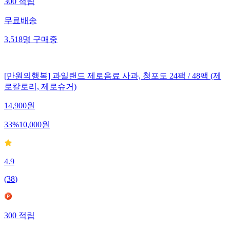
300
적립
무료배송
3,518
명
구매중
[만원의행복] 과일랜드 제로음료 사과, 청포도 24팩 / 48팩 (제
로칼로리, 제로슈거)
14,900
원
33
%
10,000
원
4.9
(
38
)
300
적립