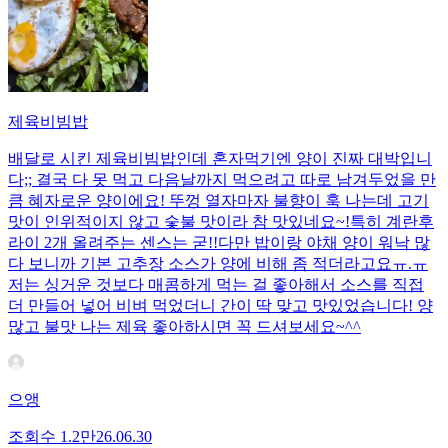
제육비빔밥
배달로 시킨 제육비빔밥인데 혼자먹기엔 양이 진짜 대박입니
다;; 결국 다 못 먹고 다음날까지 먹으려고 따로 남겨두었을 만
큼 혜자로운 양이에요! 뚜껑 열자마자 불향이 훅 나는데 고기
맛이 인위적이지 않고 숯불 맛이라 참 맛있네요~!특히 계란후
라이 2개 올려주는 센스는 굳!! ​다만 밥이랑 야채 양이 워낙 많
다 보니까 기본 고추장 소스가 양에 비해 좀 적더라고요ㅠ.ㅠ
저는 싱거운 것보다 매콤하게 먹는 걸 좋아해서 소스를 직접
더 만들어 넣어 비벼 먹었더니 간이 딱 맞고 맛있었습니다! 양
많고 불맛 나는 제육 좋아하시면 꼭 드셔보세요~^^
으앵
조회수
1.2만
26.06.30