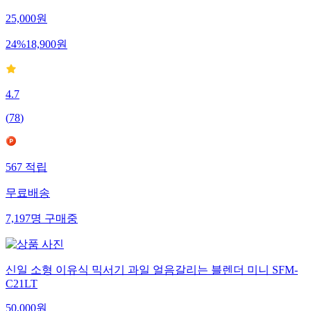
25,000
원
24
%
18,900
원
4.7
(
78
)
567
적립
무료배송
7,197
명
구매중
신일 소형 이유식 믹서기 과일 얼음갈리는 블렌더 미니 SFM-
C21LT