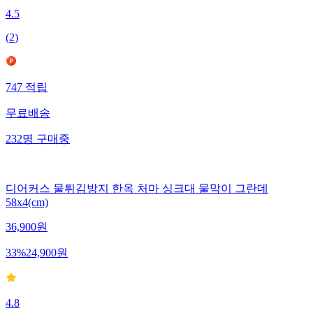
4.5
(
2
)
747
적립
무료배송
232
명
구매중
디어커스 물튀김방지 한옥 처마 싱크대 물막이 그란데
58x4(cm)
36,900
원
33
%
24,900
원
4.8