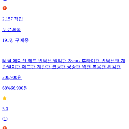
2,157
적립
무료배송
191
명
구매중
테팔 에디션 레드 인덕션 멀티팬 28cm / 후라이팬 인덕션팬 계
란말이팬 에그팬 계란팬 코팅팬 궁중팬 웍팬 볶음팬 튀김팬
206,900
원
68
%
66,900
원
5.0
(
1
)