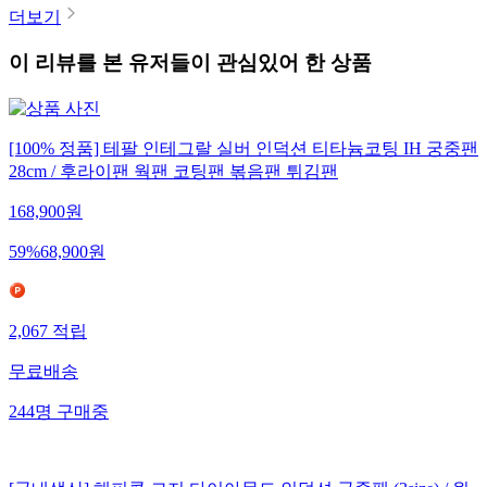
더보기
이 리뷰를 본 유저들이 관심있어 한 상품
[100% 정품] 테팔 인테그랄 실버 인덕션 티타늄코팅 IH 궁중팬
28cm / 후라이팬 웍팬 코팅팬 볶음팬 튀김팬
168,900
원
59
%
68,900
원
2,067
적립
무료배송
244
명
구매중