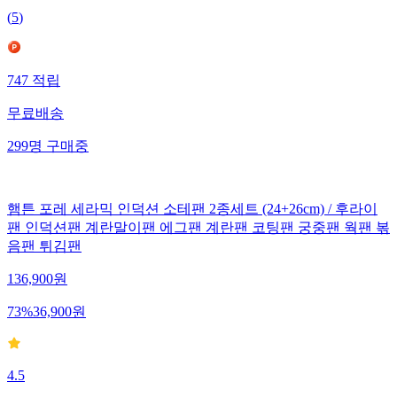
(
5
)
747
적립
무료배송
299
명
구매중
햄튼 포레 세라믹 인덕션 소테팬 2종세트 (24+26cm) / 후라이
팬 인덕션팬 계란말이팬 에그팬 계란팬 코팅팬 궁중팬 웍팬 볶
음팬 튀김팬
136,900
원
73
%
36,900
원
4.5