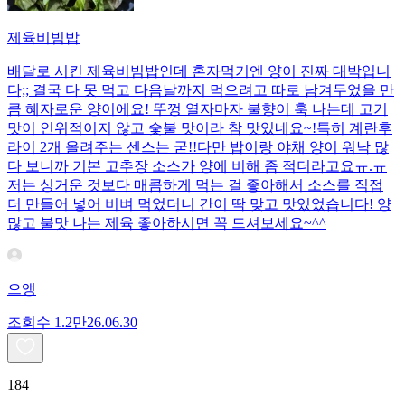
제육비빔밥
배달로 시킨 제육비빔밥인데 혼자먹기엔 양이 진짜 대박입니
다;; 결국 다 못 먹고 다음날까지 먹으려고 따로 남겨두었을 만
큼 혜자로운 양이에요! 뚜껑 열자마자 불향이 훅 나는데 고기
맛이 인위적이지 않고 숯불 맛이라 참 맛있네요~!특히 계란후
라이 2개 올려주는 센스는 굳!! ​다만 밥이랑 야채 양이 워낙 많
다 보니까 기본 고추장 소스가 양에 비해 좀 적더라고요ㅠ.ㅠ
저는 싱거운 것보다 매콤하게 먹는 걸 좋아해서 소스를 직접
더 만들어 넣어 비벼 먹었더니 간이 딱 맞고 맛있었습니다! 양
많고 불맛 나는 제육 좋아하시면 꼭 드셔보세요~^^
으앵
조회수
1.2만
26.06.30
184