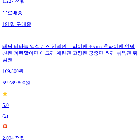
1,227
적립
무료배송
191
명
구매중
테팔 티타늄 엑셀런스 인덕션 프라이팬 30cm / 후라이팬 인덕
션팬 계란말이팬 에그팬 계란팬 코팅팬 궁중팬 웍팬 볶음팬 튀
김팬
169,800
원
59
%
69,800
원
5.0
(
2
)
2,094
적립