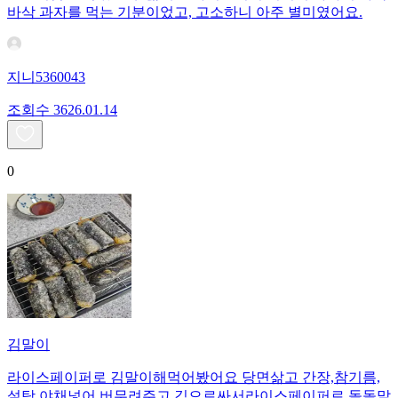
바삭 과자를 먹는 기분이었고, 고소하니 아주 별미였어요.
지니5360043
조회수
36
26.01.14
0
김말이
라이스페이퍼로 김말이해먹어봤어요 당면삶고 간장,참기름,
설탕,야채넣어 버무려주고 김으로싸서라이스페이퍼로 돌돌말