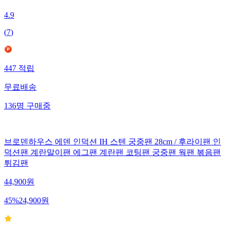
4.9
(
7
)
447
적립
무료배송
136
명
구매중
브로덴하우스 에덴 인덕션 IH 스텐 궁중팬 28cm / 후라이팬 인
덕션팬 계란말이팬 에그팬 계란팬 코팅팬 궁중팬 웍팬 볶음팬
튀김팬
44,900
원
45
%
24,900
원