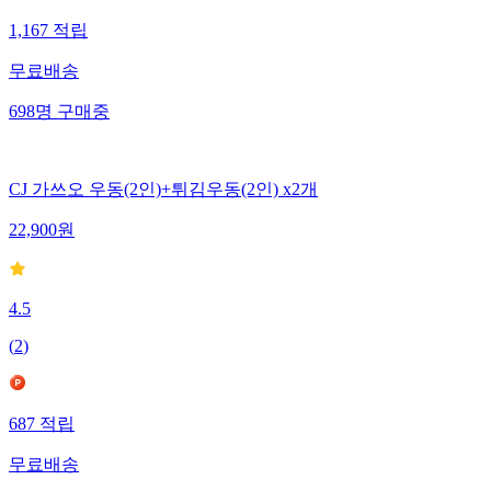
1,167
적립
무료배송
698
명
구매중
CJ 가쓰오 우동(2인)+튀김우동(2인) x2개
22,900
원
4.5
(
2
)
687
적립
무료배송