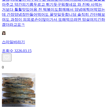
아주고 약간의기름두르고 튀기듯구워줬네요 와 진짜 사먹는
거보다 훨훨맛있어용 전 떡볶이도함께해서 양념에찍어먹었는
데 간장양념장만들어먹어도 꿀맛일듯합니당 솔직히 간단해보
여도 과정이 의외로손이많이가서 또해먹으려면 망설여지긴하
겠더라고요ㅋ
스마일바라기
조회수
32
26.03.15
0