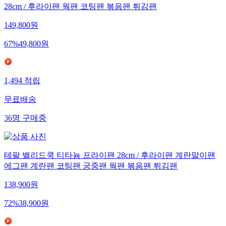
28cm / 후라이팬 웍팬 코팅팬 볶음팬 튀김팬
149,800
원
67
%
49,800
원
1,494
적립
무료배송
36
명
구매중
테팔 밸리드쿡 티타늄 프라이팬 28cm / 후라이팬 계란말이팬
에그팬 계란팬 코팅팬 궁중팬 웍팬 볶음팬 튀김팬
138,900
원
72
%
38,900
원