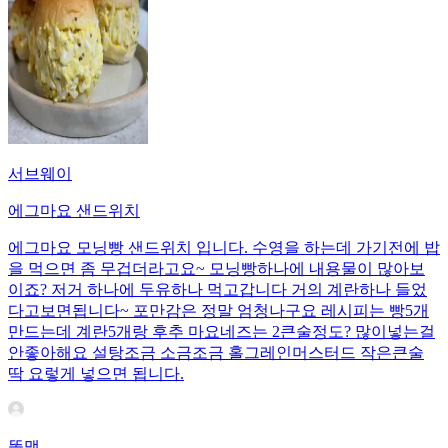
서브웨이
에그마요 샌드위치
에그마요 모닝빵 샌드위치 입니다. 수영을 하는데 가기전에 밥
을 먹으면 좀 무겁더라고요~ 모닝빵하나에 내용물이 많아보
이죠? 저거 하나에 두유하나 먹고갑니다 거의 계란하나 들었
다고보면됩니다~ 포만감은 정말 엄청나구요 레시피는 빵5개
만드는데 계란5개랑 후추 마요네즈는 2큰술정도? 많이넣는걸
안좋아해요 설탕조금 소금조금 홀그레인머스터드 작은큰술
딱 요렇게 넣으면 됩니다.
똘맹