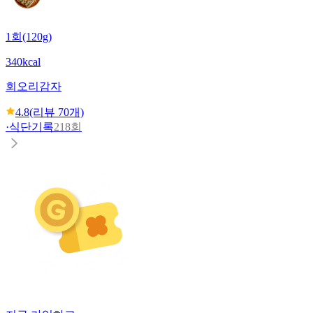
1회(120g)
340kcal
회오리감자
4.8
(리뷰
70
개)
·
식단기록
218회