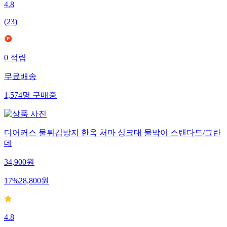
4.8
(
23
)
0
적립
무료배송
1,574
명
구매중
디어커스 물튀김방지 한옥 처마 싱크대 물막이 스탠다드/그란
데
34,900
원
17
%
28,800
원
4.8