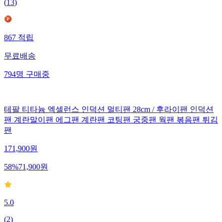
(
13
)
867
적립
무료배송
794
명
구매중
테팔 티타늄 엑셀런스 인덕션 멀티팬 28cm / 후라이팬 인덕션
팬 계란말이팬 에그팬 계란팬 코팅팬 궁중팬 웍팬 볶음팬 튀김
팬
171,900
원
58
%
71,900
원
5.0
(
2
)