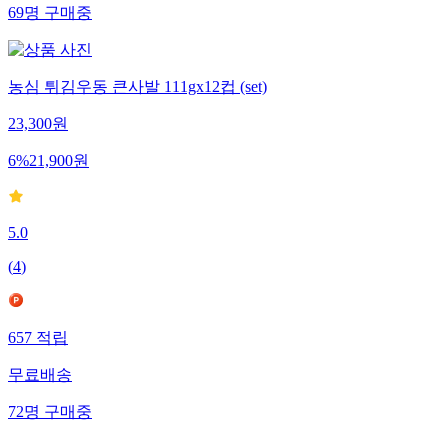
69
명
구매중
농심 튀김우동 큰사발 111gx12컵 (set)
23,300
원
6
%
21,900
원
5.0
(
4
)
657
적립
무료배송
72
명
구매중