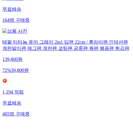
무료배송
164
명
구매중
테팔 티타늄 퓨어 그레이 2in1 딥팬 22cm / 후라이팬 인덕션팬
계란말이팬 에그팬 계란팬 코팅팬 궁중팬 웍팬 볶음팬 튀김팬
139,800
원
72
%
39,800
원
1,194
적립
무료배송
465
명
구매중