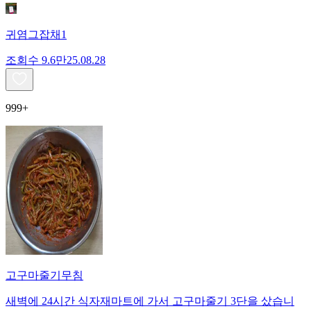
귀염그잡채1
조회수
9.6만
25.08.28
999+
고구마줄기무침
새벽에 24시간 식자재마트에 가서 고구마줄기 3단을 샀습니