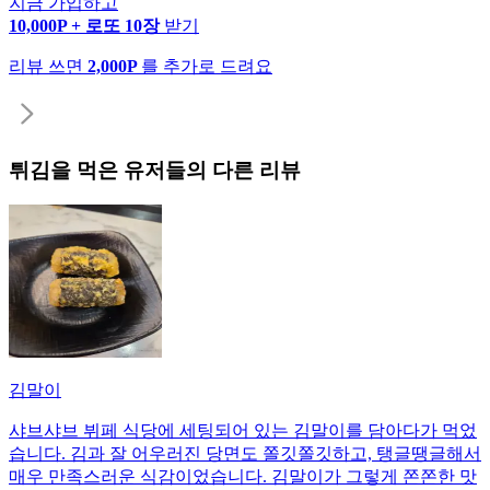
지금 가입하고
10,000P + 로또 10장
받기
리뷰 쓰면
2,000P
를 추가로 드려요
튀김
을 먹은 유저들의 다른 리뷰
김말이
샤브샤브 뷔페 식당에 세팅되어 있는 김말이를 담아다가 먹었
습니다. 김과 잘 어우러진 당면도 쫄깃쫄깃하고, 탱글땡글해서
매우 만족스러운 식감이었습니다. 김말이가 그렇게 쫀쫀한 맛