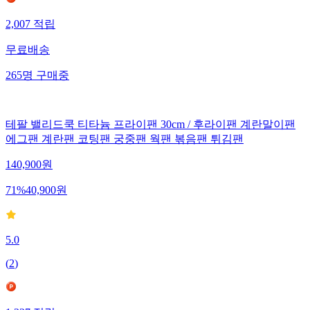
2,007
적립
무료배송
265
명
구매중
테팔 밸리드쿡 티타늄 프라이팬 30cm / 후라이팬 계란말이팬
에그팬 계란팬 코팅팬 궁중팬 웍팬 볶음팬 튀김팬
140,900
원
71
%
40,900
원
5.0
(
2
)