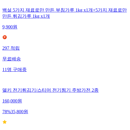
백설 5가지 재료로만 만든 부침가루 1kg x1개+5가지 재료로만
만든 튀김가루 1kg x1개
9,900
원
297
적립
무료배송
11
명
구매중
델키 전기튀김기/스티머 전기찜기 주방가전 2종
160,000
원
78
%
35,800
원