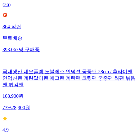
(
26
)
864
적립
무료배송
393,067
명
구매중
국내생산 네오플램 노블레스 인덕션 궁중팬 28cm / 후라이팬
인덕션팬 계란말이팬 에그팬 계란팬 코팅팬 궁중팬 웍팬 볶음
팬 튀김팬
108,900
원
73
%
28,900
원
4.9