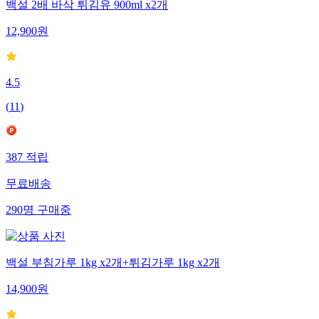
백설 2배 바삭 튀김유 900ml x2개
12,900
원
4.5
(
11
)
387
적립
무료배송
290
명
구매중
백설 부침가루 1kg x2개+튀김가루 1kg x2개
14,900
원