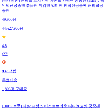
[국내생산] 해피콜 코지 다이아몬드 인덕션 궁중팬 (3size) / 웍
인덕션궁중팬 볶음팬 튀김팬 멀티팬 인덕션궁중팬 해피콜궁
중팬
49,900
원
44
%
27,900
원
4.8
(
27
)
837
적립
무료배송
1,803
명
구매중
[100% 정품] 테팔 프랑스 비스트브라운 티타늄코팅 궁중팬