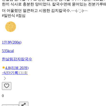
한끼 식사로 충분한 양이었다. 칼국수면에 묻어있는 전분가루때
더 어울렸던 얼큰하고 시원한 김치칼국수.𓇠(˶ ̇ ̮ ̇˶)𓇠
#일반식 #점심
1인분(200g)
535kcal
한살림
감자칼국수
4.8
(리뷰
20
개)
·
식단기록
131회
0