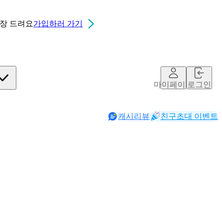
0장
드려요
가입하러 가기
마이페이지
로그인
캐시리뷰
친구초대 이벤트