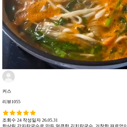
커스
리뷰1055
조회수 24
작성일자 26.05.31
한살림 감자칼국수로 만든 얼큰한 김치칼국수. 거창한 재료없이