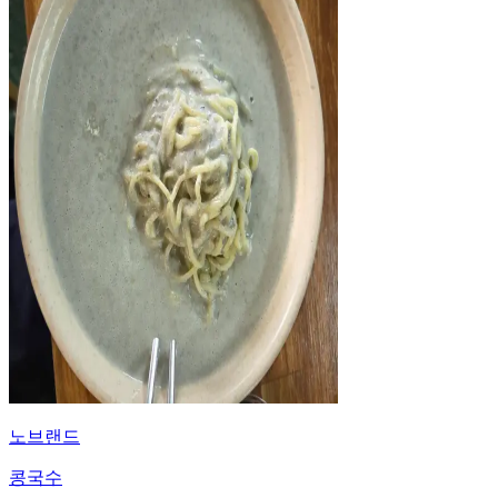
노브랜드
콩국수