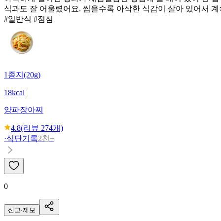
식과도 잘 어울렸어요. 씹을수록 아삭한 식감이 살아 있어서 계
#일반식 #점심
1종지(20g)
18kcal
양파장아찌
4.8
(리뷰
274
개)
·
식단기록
2천+
0
신고·제보