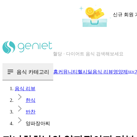
신규 회원 
칼로리와 영양성분을 검색해보세요
혈당 · 다이어트 음식 검색해보세요
음식 · 영양제 리뷰를 찾아보세요
음식 카테고리
홈
커뮤니티
헬시딜
음식 리뷰
영양제
NEW
음식 리뷰
한식
반찬
양파장아찌