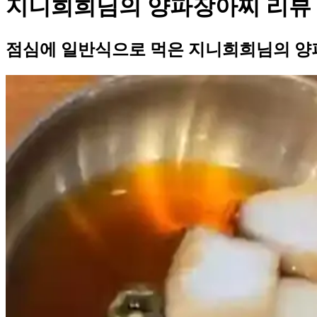
지니희희님의 양파장아찌 리뷰
점심에 일반식으로 먹은 지니희희님의 양