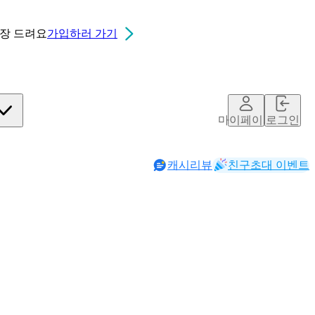
0장
드려요
가입하러 가기
마이페이지
로그인
캐시리뷰
친구초대 이벤트