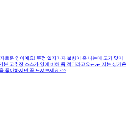
자로운 양이에요! 뚜껑 열자마자 불향이 훅 나는데 고기 맛이
까 기본 고추장 소스가 양에 비해 좀 적더라고요ㅠ.ㅠ 저는 싱거운
제육 좋아하시면 꼭 드셔보세요~^^