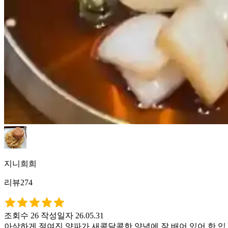
지니희희
리뷰274
조회수 26
작성일자 26.05.31
아삭하게 절여진 양파가 새콤달콤한 양념에 잘 배어 있어 한 입