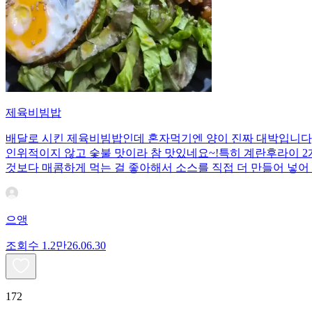
제육비빔밥
배달로 시킨 제육비빔밥인데 혼자먹기엔 양이 진짜 대박입니다;;
인위적이지 않고 숯불 맛이라 참 맛있네요~!특히 계란후라이 2개
것보다 매콤하게 먹는 걸 좋아해서 소스를 직접 더 만들어 넣어 
으앵
조회수
1.2만
26.06.30
172