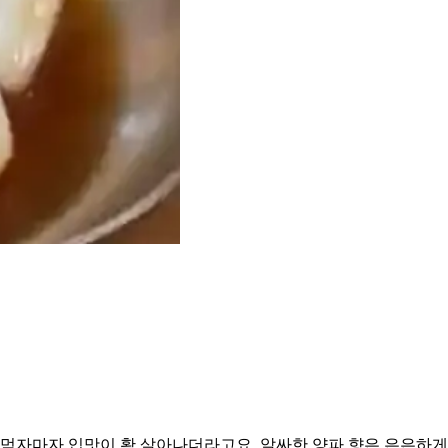
 먹자마자 입맛이 확 살아나더라고요. 알싸한 양파 향은 은은하게