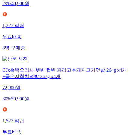
29
%
40,900
원
1,227
적립
무료배송
8
명
구매중
CJx흑백요리사 햇반 컵반 꽈리고추돼지고기덮밥 264g x4개
+묵은지참치덮밥 247g x4개
72,900
원
30
%
50,900
원
1,527
적립
무료배송