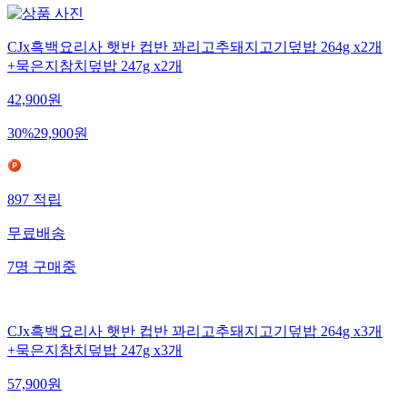
CJx흑백요리사 햇반 컵반 꽈리고추돼지고기덮밥 264g x2개
+묵은지참치덮밥 247g x2개
42,900
원
30
%
29,900
원
897
적립
무료배송
7
명
구매중
CJx흑백요리사 햇반 컵반 꽈리고추돼지고기덮밥 264g x3개
+묵은지참치덮밥 247g x3개
57,900
원