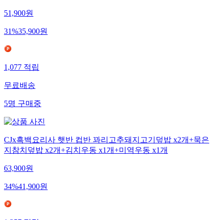
51,900
원
31
%
35,900
원
1,077
적립
무료배송
5
명
구매중
CJx흑백요리사 햇반 컵반 꽈리고추돼지고기덮밥 x2개+묵은
지참치덮밥 x2개+김치우동 x1개+미역우동 x1개
63,900
원
34
%
41,900
원