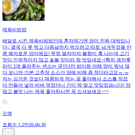
제육비빔밥
배달로 시킨 제육비빔밥인데 혼자먹기엔 양이 진짜 대박입니
다;; 결국 다 못 먹고 다음날까지 먹으려고 따로 남겨두었을 만
큼 혜자로운 양이에요! 뚜껑 열자마자 불향이 훅 나는데 고기
맛이 인위적이지 않고 숯불 맛이라 참 맛있네요~!특히 계란후
라이 2개 올려주는 센스는 굳!! ​다만 밥이랑 야채 양이 워낙 많
다 보니까 기본 고추장 소스가 양에 비해 좀 적더라고요ㅠ.ㅠ
저는 싱거운 것보다 매콤하게 먹는 걸 좋아해서 소스를 직접
더 만들어 넣어 비벼 먹었더니 간이 딱 맞고 맛있었습니다! 양
많고 불맛 나는 제육 좋아하시면 꼭 드셔보세요~^^
으앵
조회수
1.2만
26.06.30