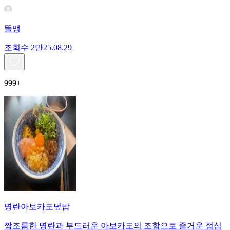
똘맹
조회수
2만
25.08.29
999+
명란아보카도덮밥
짭조름한 명란과 부드러운 아보카도의 조합으로 즐거운 점심