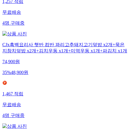
1,257
적립
무료배송
4
명
구매중
CJx흑백요리사 햇반 컵반 꽈리고추돼지고기덮밥 x2개+묵은
지참치덮밥 x2개+김치우동 x1개+미역우동 x1개+파김치 x1개
74,900
원
35
%
48,900
원
1,467
적립
무료배송
4
명
구매중