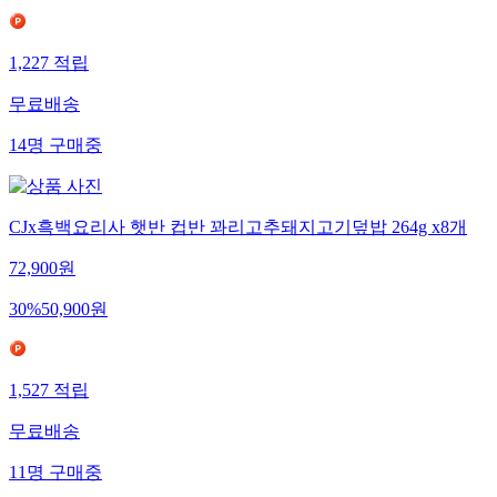
1,227
적립
무료배송
14
명
구매중
CJx흑백요리사 햇반 컵반 꽈리고추돼지고기덮밥 264g x8개
72,900
원
30
%
50,900
원
1,527
적립
무료배송
11
명
구매중