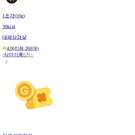
1조각(10g)
30kcal
대패삼겹살
4.9
(리뷰
260
개)
·
식단기록
6천+