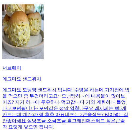
서브웨이
에그마요 샌드위치
에그마요 모닝빵 샌드위치 입니다. 수영을 하는데 가기전에 밥
을 먹으면 좀 무겁더라고요~ 모닝빵하나에 내용물이 많아보
이죠? 저거 하나에 두유하나 먹고갑니다 거의 계란하나 들었
다고보면됩니다~ 포만감은 정말 엄청나구요 레시피는 빵5개
만드는데 계란5개랑 후추 마요네즈는 2큰술정도? 많이넣는걸
안좋아해요 설탕조금 소금조금 홀그레인머스터드 작은큰술
딱 요렇게 넣으면 됩니다.