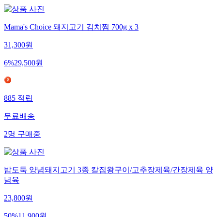
Mama's Choice 돼지고기 김치찜 700g x 3
31,300
원
6
%
29,500
원
885
적립
무료배송
2
명
구매중
밥도둑 양념돼지고기 3종 칼집왕구이/고추장제육/간장제육 양
념육
23,800
원