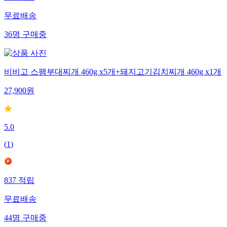
무료배송
36
명
구매중
비비고 스팸부대찌개 460g x5개+돼지고기김치찌개 460g x1개
27,900
원
5.0
(
1
)
837
적립
무료배송
44
명
구매중