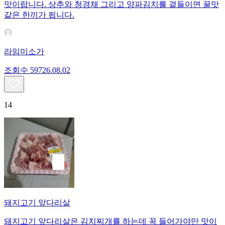
맛이랍니다. 상추와 청경채 그리고 양파김치를 곁들이면 꿀맛
같은 한끼가 됩니다.
라임미소가
조회수
597
26.08.02
14
돼지고기 앞다리살
돼지고기 앞다리살은 김치찌개를 하는데 꼭 들어가야만 맛이