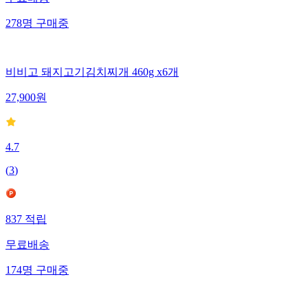
278
명
구매중
비비고 돼지고기김치찌개 460g x6개
27,900
원
4.7
(
3
)
837
적립
무료배송
174
명
구매중