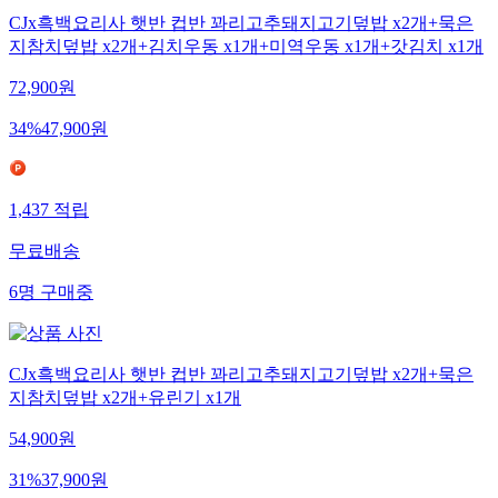
CJx흑백요리사 햇반 컵반 꽈리고추돼지고기덮밥 x2개+묵은
지참치덮밥 x2개+김치우동 x1개+미역우동 x1개+갓김치 x1개
72,900
원
34
%
47,900
원
1,437
적립
무료배송
6
명
구매중
CJx흑백요리사 햇반 컵반 꽈리고추돼지고기덮밥 x2개+묵은
지참치덮밥 x2개+유린기 x1개
54,900
원
31
%
37,900
원