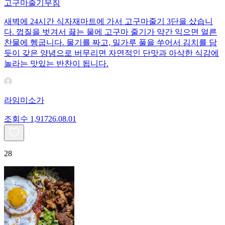
고구마줄기무침
새벽에 24시간 식자재마트에 가서 고구마줄기 3단을 샀습니
다. 껍질을 벗겨서 끓는 물에 고구마 줄기가 약간 익으면 얼른
찬물에 헹굽니다. 물기를 짜고, 밀가루 풀을 쑤어서 김치를 담
듯이 갖은 양념으로 버무리면 자연적인 단맛과 아삭한 식감에
놀라는 맛있는 반찬이 됩니다.
라임미소가
조회수
1,917
26.08.01
28