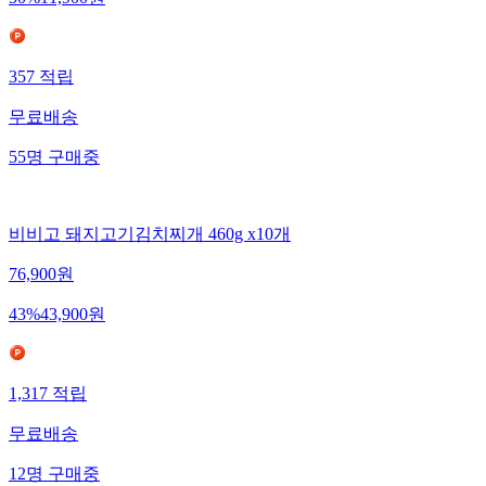
50
%
11,900
원
357
적립
무료배송
55
명
구매중
비비고 돼지고기김치찌개 460g x10개
76,900
원
43
%
43,900
원
1,317
적립
무료배송
12
명
구매중