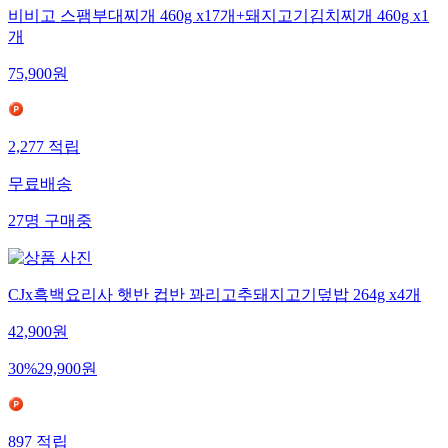
비비고 스팸부대찌개 460g x17개+돼지고기김치찌개 460g x1
개
75,900
원
2,277
적립
무료배송
27
명
구매중
CJx흑백요리사 햇반 컵반 꽈리고추돼지고기덮밥 264g x4개
42,900
원
30
%
29,900
원
897
적립