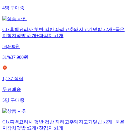
4
명
구매중
CJx흑백요리사 햇반 컵반 꽈리고추돼지고기덮밥 x2개+묵은
지참치덮밥 x2개+파김치 x1개
54,900
원
31
%
37,900
원
1,137
적립
무료배송
5
명
구매중
CJx흑백요리사 햇반 컵반 꽈리고추돼지고기덮밥 x2개+묵은
지참치덮밥 x2개+갓김치 x1개