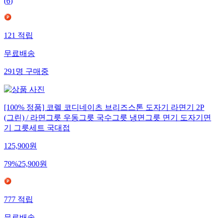
(
6
)
121
적립
무료배송
291
명
구매중
[100% 정품] 코렐 코디네이츠 브리즈스톤 도자기 라면기 2P
(그린) / 라면그릇 우동그릇 국수그릇 냉면그릇 면기 도자기면
기 그릇세트 국대접
125,900
원
79
%
25,900
원
777
적립