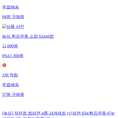
무료배송
94
명
구매중
농심 튀김우동 소컵 62gx6컵
12,000
원
6
%
11,300
원
339
적립
무료배송
57
명
구매중
[농심] 작은컵 컵라면 4종 24개세트 (신라면 65g/튀김우동 67g/