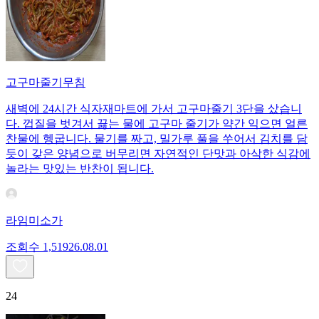
고구마줄기무침
새벽에 24시간 식자재마트에 가서 고구마줄기 3단을 샀습니
다. 껍질을 벗겨서 끓는 물에 고구마 줄기가 약간 익으면 얼른
찬물에 헹굽니다. 물기를 짜고, 밀가루 풀을 쑤어서 김치를 담
듯이 갖은 양념으로 버무리면 자연적인 단맛과 아삭한 식감에
놀라는 맛있는 반찬이 됩니다.
라임미소가
조회수
1,519
26.08.01
24