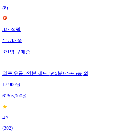
(
8
)
327
적립
무료배송
371
명
구매중
얼큰 우동 5인분 세트 (면5봉+스프5봉)외
17,900
원
61
%
6,900
원
4.7
(
302
)