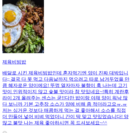
제육비빔밥
배달로 시킨 제육비빔밥인데 혼자먹기엔 양이 진짜 대박입니
다;; 결국 다 못 먹고 다음날까지 먹으려고 따로 남겨두었을 만
큼 혜자로운 양이에요! 뚜껑 열자마자 불향이 훅 나는데 고기
맛이 인위적이지 않고 숯불 맛이라 참 맛있네요~!특히 계란후
라이 2개 올려주는 센스는 굳!! ​다만 밥이랑 야채 양이 워낙 많
다 보니까 기본 고추장 소스가 양에 비해 좀 적더라고요ㅠ.ㅠ
저는 싱거운 것보다 매콤하게 먹는 걸 좋아해서 소스를 직접
더 만들어 넣어 비벼 먹었더니 간이 딱 맞고 맛있었습니다! 양
많고 불맛 나는 제육 좋아하시면 꼭 드셔보세요~^^