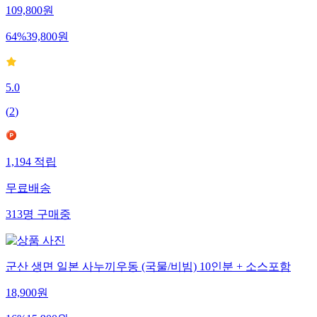
109,800
원
64
%
39,800
원
5.0
(
2
)
1,194
적립
무료배송
313
명
구매중
군산 생면 일본 사누끼우동 (국물/비빔) 10인분 + 소스포함
18,900
원