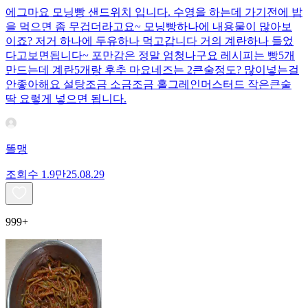
에그마요 모닝빵 샌드위치 입니다. 수영을 하는데 가기전에 밥
을 먹으면 좀 무겁더라고요~ 모닝빵하나에 내용물이 많아보
이죠? 저거 하나에 두유하나 먹고갑니다 거의 계란하나 들었
다고보면됩니다~ 포만감은 정말 엄청나구요 레시피는 빵5개
만드는데 계란5개랑 후추 마요네즈는 2큰술정도? 많이넣는걸
안좋아해요 설탕조금 소금조금 홀그레인머스터드 작은큰술
딱 요렇게 넣으면 됩니다.
똘맹
조회수
1.9만
25.08.29
999+