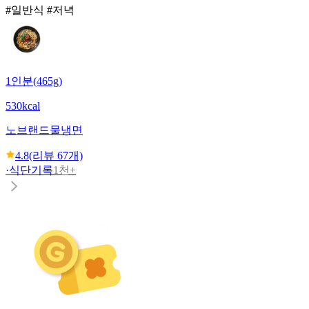
#일반식 #저녁
1인분(465g)
530kcal
노브랜드
물냉면
4.8
(리뷰
67
개)
·
식단기록
1천+