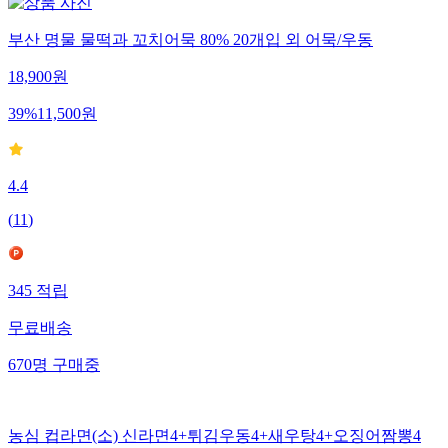
부산 명물 물떡과 꼬치어묵 80% 20개입 외 어묵/우동
18,900
원
39
%
11,500
원
4.4
(
11
)
345
적립
무료배송
670
명
구매중
농심 컵라면(소) 신라면4+튀김우동4+새우탕4+오징어짬뽕4