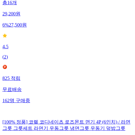
총16개
29,200
원
6
%
27,500
원
4.5
(
2
)
825
적립
무료배송
162
명
구매중
[100% 정품] 코렐 코디네이츠 로즈몬트 면기 4P (6인치) / 라면
그릇 그릇세트 라면기 우동그릇 냉면그릇 우동기 덮밥그릇