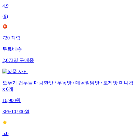
4.9
(
9
)
720
적립
무료배송
2,073
명
구매중
오뚜기 컵누들 매콤한맛 / 우동맛 / 매콤찜닭맛 / 로제맛 미니컵
x 6개
16,900
원
36
%
10,900
원
5.0