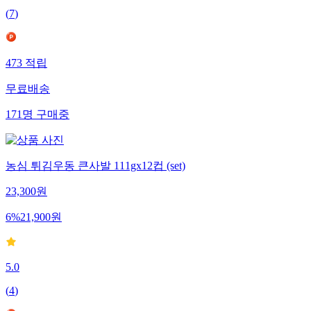
(
7
)
473
적립
무료배송
171
명
구매중
농심 튀김우동 큰사발 111gx12컵 (set)
23,300
원
6
%
21,900
원
5.0
(
4
)