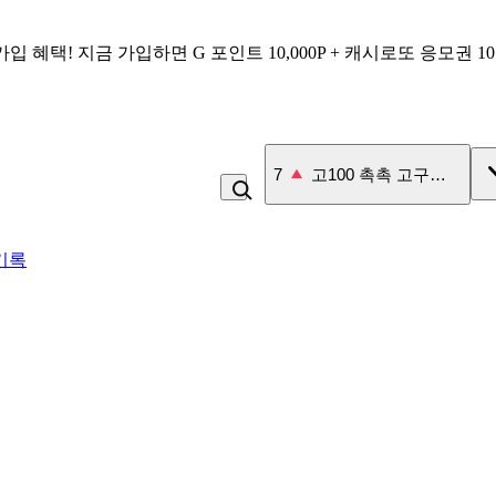
가입 혜택!
지금 가입하면
G 포인트 10,000P + 캐시로또 응모권 1
7
고100 촉촉 고구마 스틱
기록