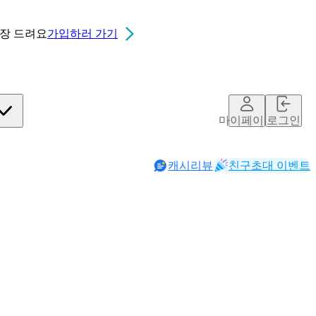
0장
드려요
가입하러 가기
마이페이지
로그인
캐시리뷰
친구초대 이벤트