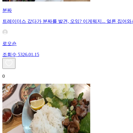
분짜
트레이더스 갔다가 분짜를 발견, 오잉? 이게뭐지... 얼른 집
로오숀
조회수
53
26.01.15
0