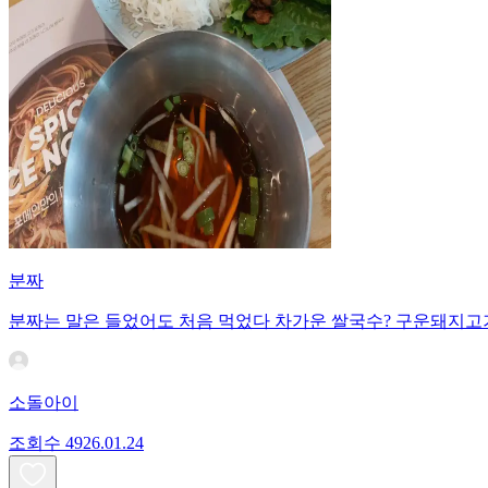
분짜
분짜는 말은 들었어도 처음 먹었다 차가운 쌀국수? 구운돼지고
소돌아이
조회수
49
26.01.24