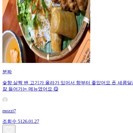
분짜
숯향 살짝 밴 고기가 올라가 있어서 향부터 좋았어요 🍜 새콤달
잘 들어가는 메뉴였어요 😋
mozzi7
조회수
51
26.01.27