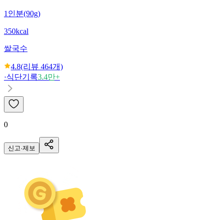
1인분(90g)
350kcal
쌀국수
4.8
(리뷰
464
개)
·
식단기록
3.4만+
0
신고·제보