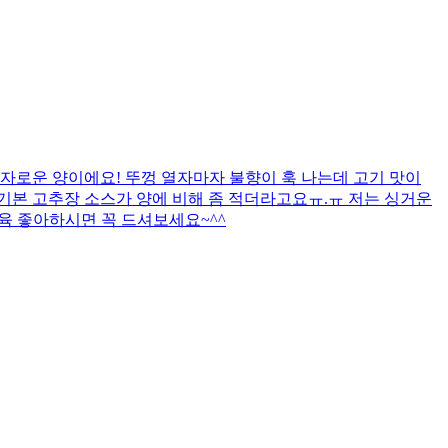
자로운 양이에요! 뚜껑 열자마자 불향이 훅 나는데 고기 맛이
까 기본 고추장 소스가 양에 비해 좀 적더라고요ㅠ.ㅠ 저는 싱거운
제육 좋아하시면 꼭 드셔보세요~^^