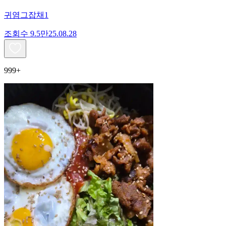
귀염그잡채1
조회수
9.5만
25.08.28
999+