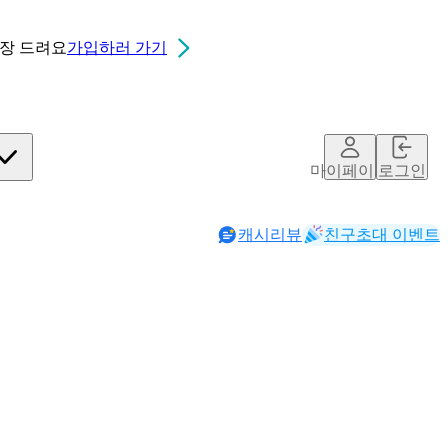
0장
드려요
가입하러 가기
마이페이지
로그인
캐시리뷰
친구초대 이벤트