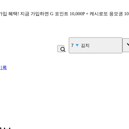
가입 혜택!
지금 가입하면
G 포인트 10,000P + 캐시로또 응모권 1
7
김치
기록