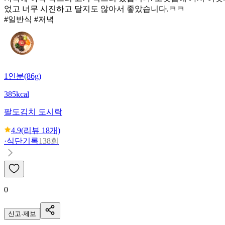
었고 너무 시진하고 달지도 않아서 좋았습니다.ㅋㅋ
#일반식 #저녁
1인분(86g)
385kcal
팔도
김치 도시락
4.9
(리뷰
18
개)
·
식단기록
138회
0
신고·제보