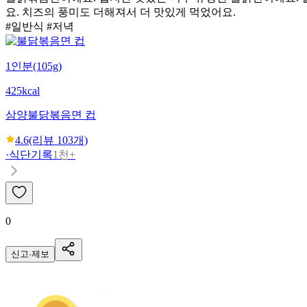
요. 치즈의 풍미도 더해져서 더 맛있게 먹었어요.
#일반식 #저녁
1인분(105g)
425kcal
삼양
불닭볶음면 컵
4.6
(리뷰
103
개)
·
식단기록
1천+
0
신고·제보