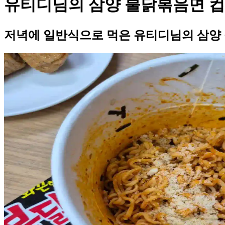
유티디님의 삼양 불닭볶음면 컵
저녁에 일반식으로 먹은 유티디님의 삼양