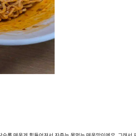
갈수록 매운게 힘들어져서 자주는 못먹는 매운맛이에요. 그래서