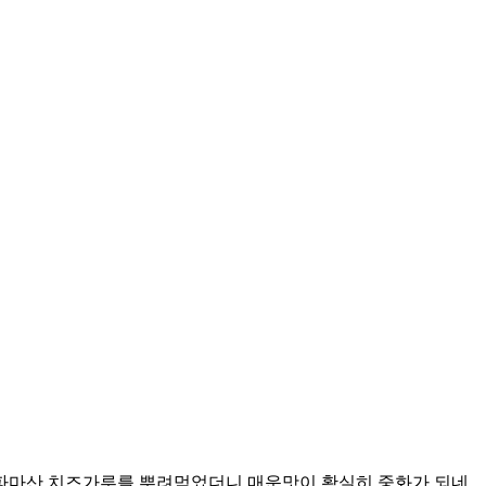
 파마산 치즈가루를 뿌려먹었더니 매운맛이 확실히 중화가 되네