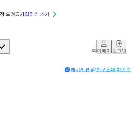
0장
드려요
가입하러 가기
마이페이지
로그인
캐시리뷰
친구초대 이벤트