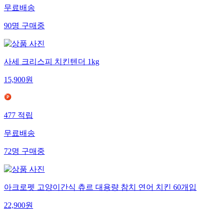
무료배송
90
명
구매중
사세 크리스피 치킨텐더 1kg
15,900
원
477
적립
무료배송
72
명
구매중
아크로펫 고양이간식 츄르 대용량 참치 연어 치킨 60개입
22,900
원