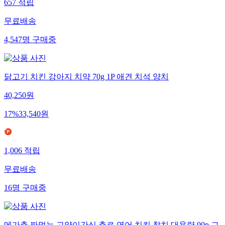
657
적립
무료배송
4,547
명
구매중
닭고기 치킨 강아지 치약 70g 1P 애견 치석 양치
40,250
원
17
%
33,540
원
1,006
적립
무료배송
16
명
구매중
메가츄 짜먹는 고양이간식 츄르 연어 치킨 참치 대용량 90p 그