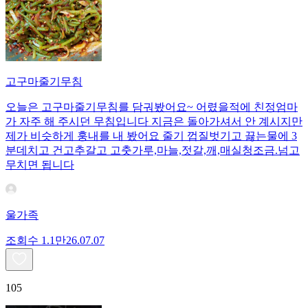
고구마줄기무침
오늘은 고구마줄기무침를 담궈봤어요~ 어렸을적에 친정엄마
가 자주 해 주시던 무침입니다 지금은 돌아가셔서 안 계시지만
제가 비슷하게 훙내를 내 봤어요 줄기 껍질벗기고 끓는물에 3
분데치고 건고추갈고 고춧가루,마늘,젓갈,깨,매실청조금.넘고
무치면 됩니다
울가족
조회수
1.1만
26.07.07
105