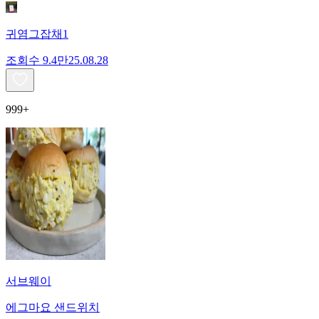
귀염그잡채1
조회수
9.4만
25.08.28
999+
서브웨이
에그마요 샌드위치