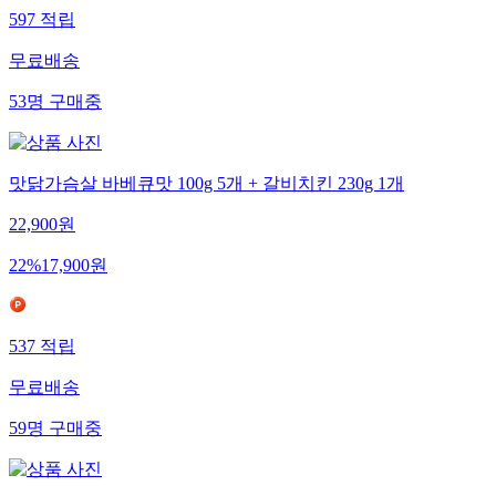
597
적립
무료배송
53
명
구매중
맛닭가슴살 바베큐맛 100g 5개 + 갈비치킨 230g 1개
22,900
원
22
%
17,900
원
537
적립
무료배송
59
명
구매중