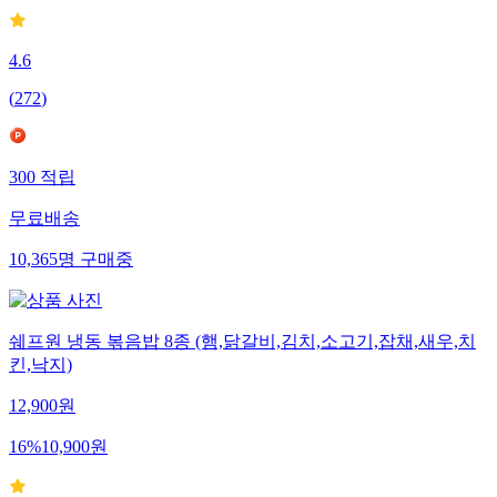
4.6
(
272
)
300
적립
무료배송
10,365
명
구매중
쉐프원 냉동 볶음밥 8종 (햄,닭갈비,김치,소고기,잡채,새우,치
킨,낙지)
12,900
원
16
%
10,900
원