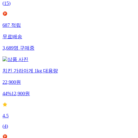
(
15
)
687
적립
무료배송
3,689
명
구매중
치킨 가라아게 1kg 대용량
22,900
원
44
%
12,900
원
4.5
(
4
)