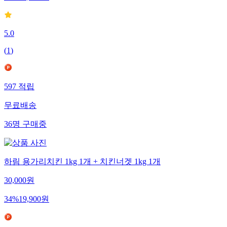
5.0
(
1
)
597
적립
무료배송
36
명
구매중
하림 용가리치킨 1kg 1개 + 치킨너겟 1kg 1개
30,000
원
34
%
19,900
원