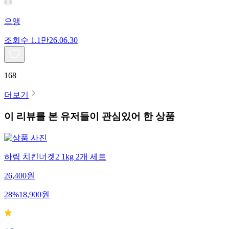
으앵
조회수
1.1만
26.06.30
168
더보기
이 리뷰를 본 유저들이 관심있어 한 상품
하림 치킨너겟2 1kg 2개 세트
26,400
원
28
%
18,900
원