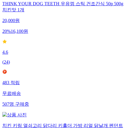
THINK YOUR DOG TEETH 우유껌 스틱 건조간식 50p 500g
치킨맛 1개
20,000
원
20
%
16,100
원
4.6
(
24
)
483
적립
무료배송
507
명
구매중
치킨 키링 열쇠고리 닭다리 키홀더 가방 리얼 닭날개 펜던트