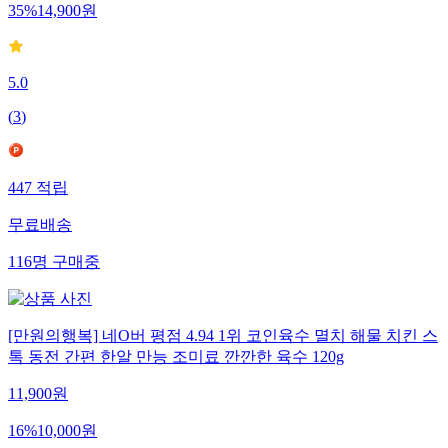
35
%
14,900
원
5.0
(
3
)
447
적립
무료배송
116
명
구매중
[만원의행복] 네O버 평점 4.94 1위 코인육수 멸치 해물 치킨 스
톡 동전 간편 한알 만능 조미료 깐깐한 육수 120g
11,900
원
16
%
10,000
원