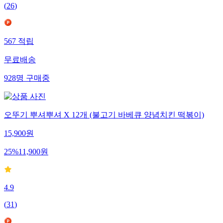
(
26
)
567
적립
무료배송
928
명
구매중
오뚜기 뿌셔뿌셔 X 12개 (불고기 바베큐 양념치킨 떡볶이)
15,900
원
25
%
11,900
원
4.9
(
31
)