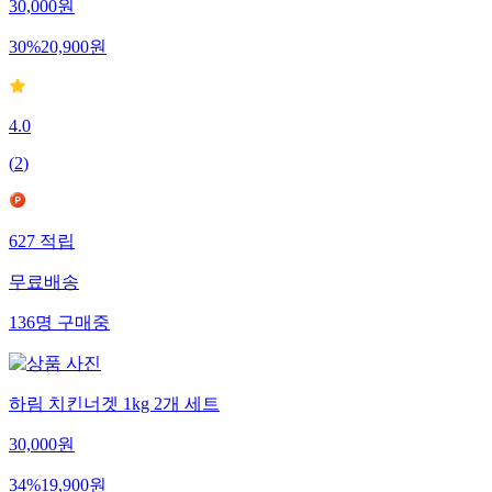
30,000
원
30
%
20,900
원
4.0
(
2
)
627
적립
무료배송
136
명
구매중
하림 치킨너겟 1kg 2개 세트
30,000
원
34
%
19,900
원