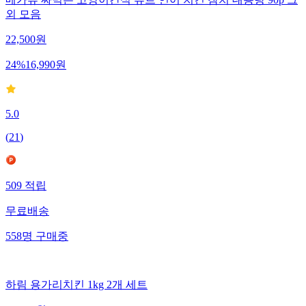
외 모음
22,500
원
24
%
16,990
원
5.0
(
21
)
509
적립
무료배송
558
명
구매중
하림 용가리치킨 1kg 2개 세트