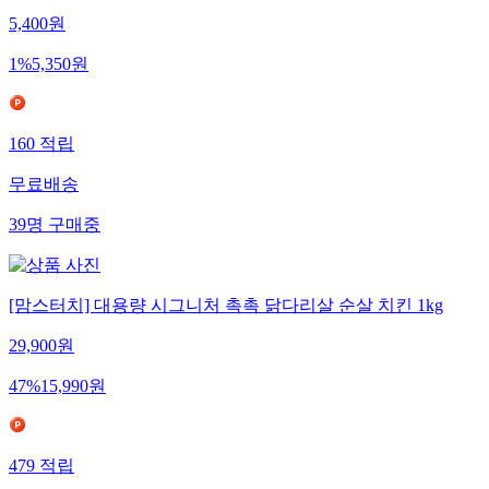
5,400
원
1
%
5,350
원
160
적립
무료배송
39
명
구매중
[맘스터치] 대용량 시그니처 촉촉 닭다리살 순살 치킨 1kg
29,900
원
47
%
15,990
원
479
적립