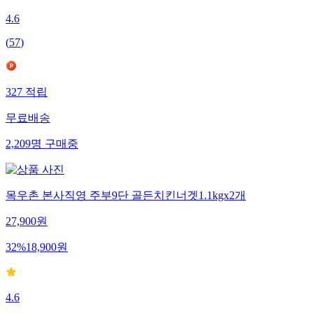
4.6
(
57
)
327
적립
무료배송
2,209
명
구매중
목우촌 본사직영 주부9단 골든치킨너겟1.1kgx2개
27,900
원
32
%
18,900
원
4.6