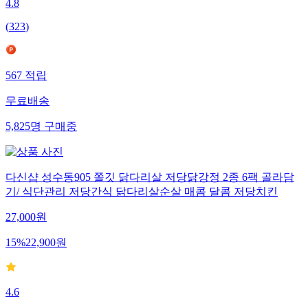
4.8
(
323
)
567
적립
무료배송
5,825
명
구매중
다신샵 성수동905 쫄깃 닭다리살 저당닭강정 2종 6팩 골라담
기/ 식단관리 저당간식 닭다리살순살 매콤 달콤 저당치킨
27,000
원
15
%
22,900
원
4.6