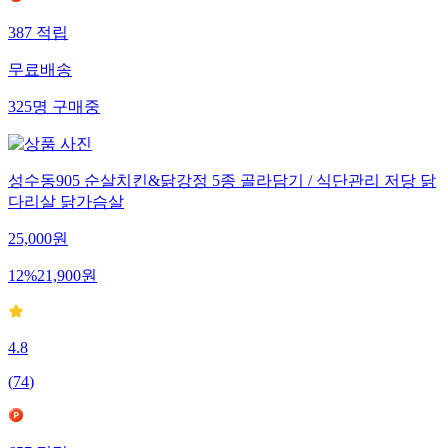
387
적립
무료배송
325
명
구매중
성수동905 순살치킨&닭강정 5종 골라담기 / 식단관리 저당 닭
다리살 닭가슴살
25,000
원
12
%
21,900
원
4.8
(
74
)