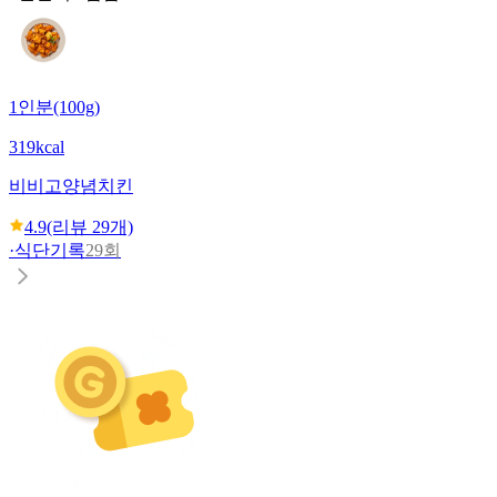
1인분(100g)
319kcal
비비고
양념치킨
4.9
(리뷰
29
개)
·
식단기록
29회