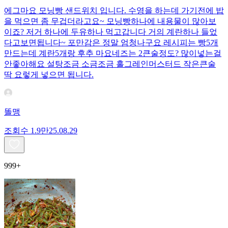
에그마요 모닝빵 샌드위치 입니다. 수영을 하는데 가기전에 밥
을 먹으면 좀 무겁더라고요~ 모닝빵하나에 내용물이 많아보
이죠? 저거 하나에 두유하나 먹고갑니다 거의 계란하나 들었
다고보면됩니다~ 포만감은 정말 엄청나구요 레시피는 빵5개
만드는데 계란5개랑 후추 마요네즈는 2큰술정도? 많이넣는걸
안좋아해요 설탕조금 소금조금 홀그레인머스터드 작은큰술
딱 요렇게 넣으면 됩니다.
똘맹
조회수
1.9만
25.08.29
999+