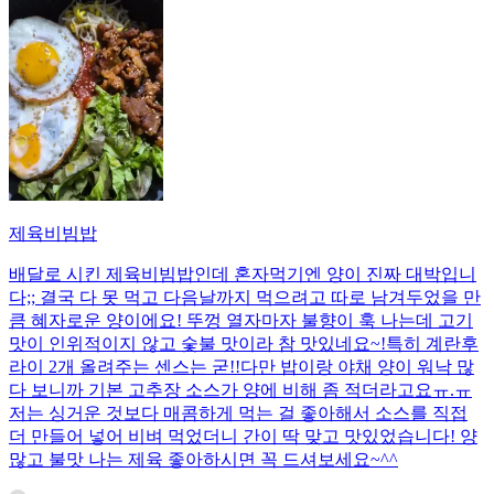
제육비빔밥
배달로 시킨 제육비빔밥인데 혼자먹기엔 양이 진짜 대박입니
다;; 결국 다 못 먹고 다음날까지 먹으려고 따로 남겨두었을 만
큼 혜자로운 양이에요! 뚜껑 열자마자 불향이 훅 나는데 고기
맛이 인위적이지 않고 숯불 맛이라 참 맛있네요~!특히 계란후
라이 2개 올려주는 센스는 굳!! ​다만 밥이랑 야채 양이 워낙 많
다 보니까 기본 고추장 소스가 양에 비해 좀 적더라고요ㅠ.ㅠ
저는 싱거운 것보다 매콤하게 먹는 걸 좋아해서 소스를 직접
더 만들어 넣어 비벼 먹었더니 간이 딱 맞고 맛있었습니다! 양
많고 불맛 나는 제육 좋아하시면 꼭 드셔보세요~^^