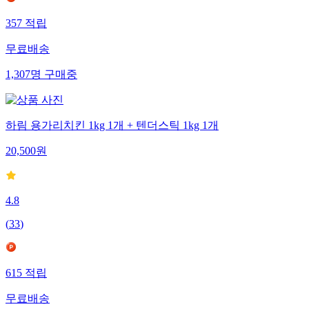
357
적립
무료배송
1,307
명
구매중
하림 용가리치킨 1kg 1개 + 텐더스틱 1kg 1개
20,500
원
4.8
(
33
)
615
적립
무료배송