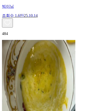
빅이닝
조회수
1.6만
25.10.14
484