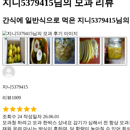
지니5379415님의 모과 리뷰
간식에 일반식으로 먹은 지니5379415님
지니5379415
리뷰1009
조회수 24
작성일자 26.06.01
모과청 하려고 모과 한박스 샀네요 감기가 심해서 전 항상 모과차
재워 우려 마시는 방식이 흔하며, 당 함량이 높아질 수 있어 희