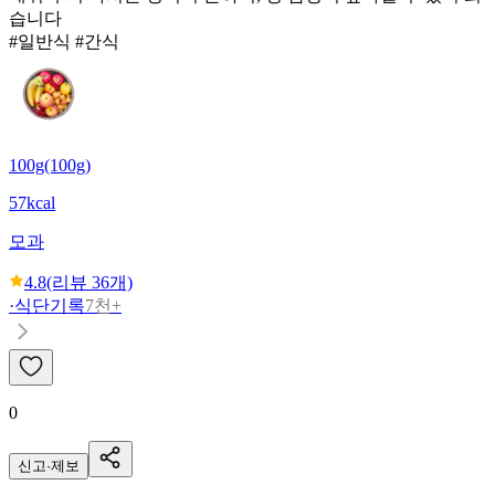
습니다
#일반식 #간식
100g(100g)
57kcal
모과
4.8
(리뷰
36
개)
·
식단기록
7천+
0
신고·제보