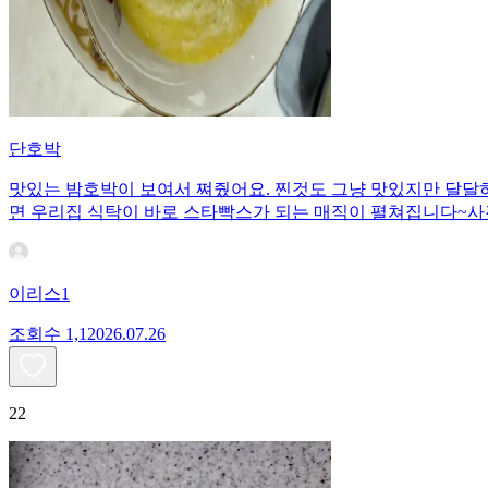
단호박
맛있는 밤호박이 보여서 쪄줬어요. 찐것도 그냥 맛있지만 달달하
면 우리집 식탁이 바로 스타빡스가 되는 매직이 펼쳐집니다~사
이리스1
조회수
1,120
26.07.26
22