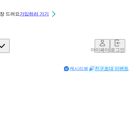
0장
드려요
가입하러 가기
마이페이지
로그인
캐시리뷰
친구초대 이벤트