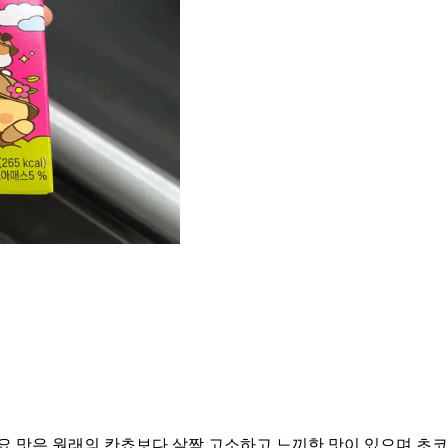
했요 맛은 원래의 칸쵸보다 살짝 고소하고 느끼한 맛이 있으며 초