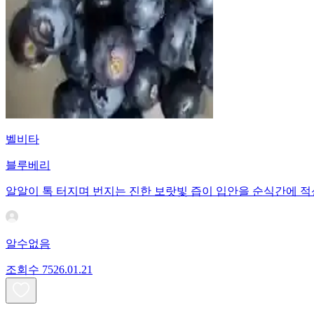
벨비타
블루베리
알알이 톡 터지며 번지는 진한 보랏빛 즙이 입안을 순식간에 적
알수없음
조회수
75
26.01.21