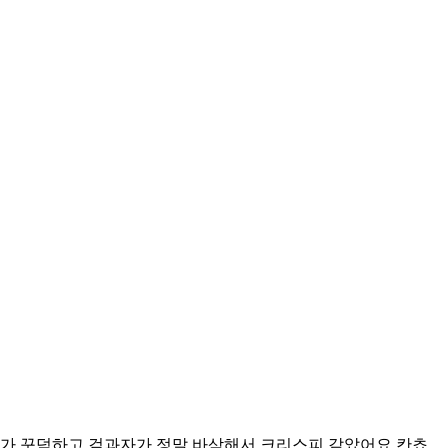
코가 꾸덕하고 겉과자가 정말 바삭해서 크리스피 같았어요 칸쵸