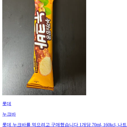
롯데
누크바
롯데 누크바를 먹으려고 구매했습니다 1개당 70ml, 160kcl, 나