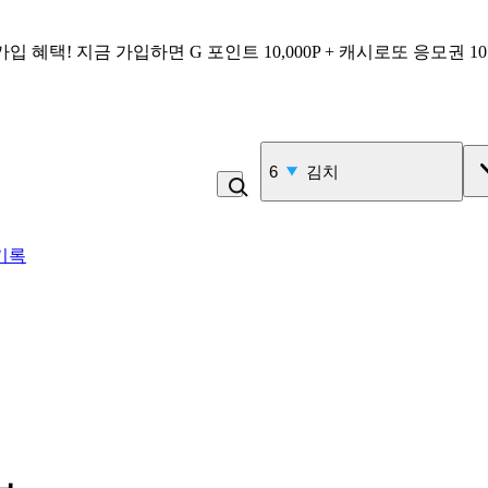
가입 혜택!
지금 가입하면
G 포인트 10,000P + 캐시로또 응모권 1
7
삼겹살
기록