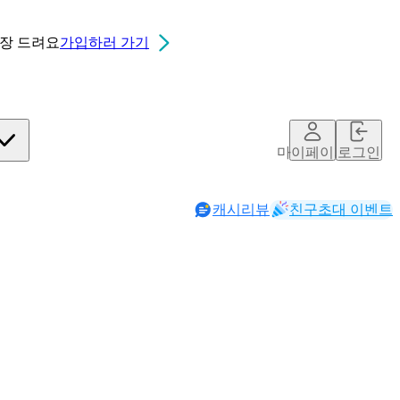
0장
드려요
가입하러 가기
마이페이지
로그인
캐시리뷰
친구초대 이벤트