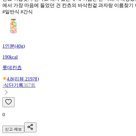
에서 가장 마음에 들었던 건 칸쵸의 바삭한겉 과자랑 이름찾기
#일반식 #간식
1인분(40g)
190kcal
롯데
칸쵸
4.8
(리뷰
219
개)
·
식단기록
367회
0
신고·제보