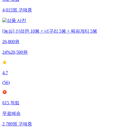
552
적립
4,015
명
구매중
[농심] 신라면 10봉 + 너구리 5봉 + 짜파게티 5봉
26,800
원
24
%
20,500
원
4.7
(
56
)
615
적립
무료배송
2,789
명
구매중