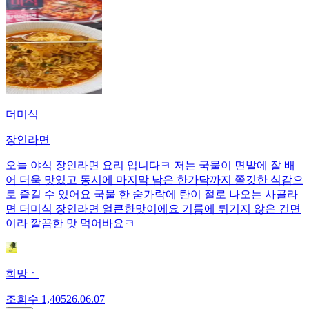
더미식
장인라면
오늘 야식 장인라면 요리 입니다ㅋ 저는 국물이 면발에 잘 배
어 더욱 맛있고 동시에 마지막 남은 한가닥까지 쫄깃한 식감으
로 즐길 수 있어요 국물 한 숟가락에 탄이 절로 나오는 사골라
면 더미식 장인라면 얼큰한맛이에요 기름에 튀기지 않은 건면
이라 깔끔한 맛 먹어바요ㅋ
희망ㆍ
조회수
1,405
26.06.07