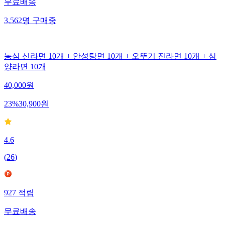
무료배송
3,562
명
구매중
농심 신라면 10개 + 안성탕면 10개 + 오뚜기 진라면 10개 + 삼
양라면 10개
40,000
원
23
%
30,900
원
4.6
(
26
)
927
적립
무료배송