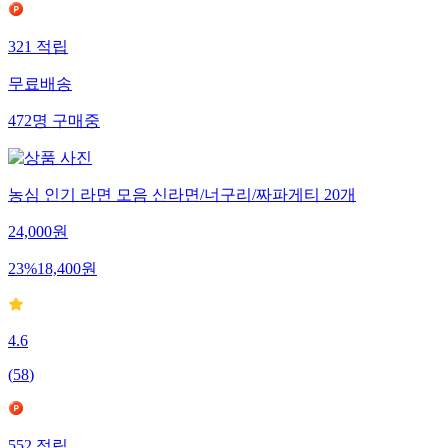
321
적립
무료배송
472
명
구매중
농심 인기 라면 모음 신라면/너구리/짜파게티 20개
24,000
원
23
%
18,400
원
4.6
(
58
)