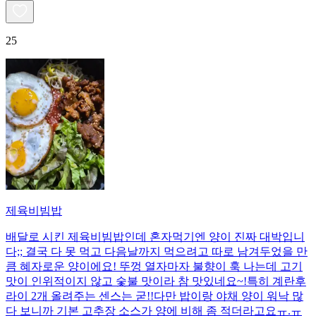
25
제육비빔밥
배달로 시킨 제육비빔밥인데 혼자먹기엔 양이 진짜 대박입니
다;; 결국 다 못 먹고 다음날까지 먹으려고 따로 남겨두었을 만
큼 혜자로운 양이에요! 뚜껑 열자마자 불향이 훅 나는데 고기
맛이 인위적이지 않고 숯불 맛이라 참 맛있네요~!특히 계란후
라이 2개 올려주는 센스는 굳!! ​다만 밥이랑 야채 양이 워낙 많
다 보니까 기본 고추장 소스가 양에 비해 좀 적더라고요ㅠ.ㅠ