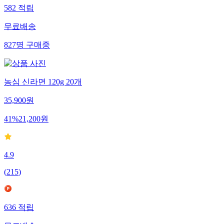
582
적립
무료배송
827
명
구매중
농심 신라면 120g 20개
35,900
원
41
%
21,200
원
4.9
(
215
)
636
적립