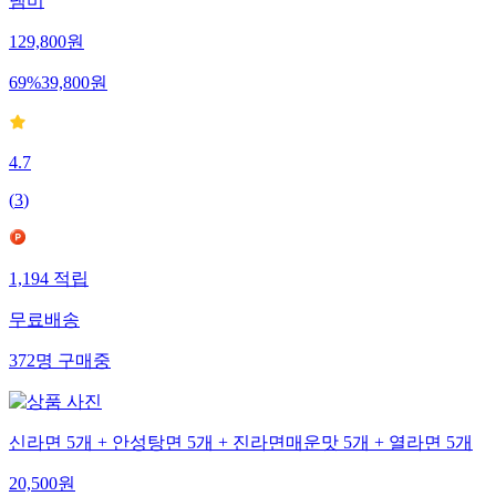
냄비
129,800
원
69
%
39,800
원
4.7
(
3
)
1,194
적립
무료배송
372
명
구매중
신라면 5개 + 안성탕면 5개 + 진라면매운맛 5개 + 열라면 5개
20,500
원