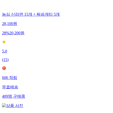
농심 신라면 15개 + 짜파게티 5개
28,100
원
28
%
20,200
원
5.0
(
15
)
606
적립
무료배송
409
명
구매중