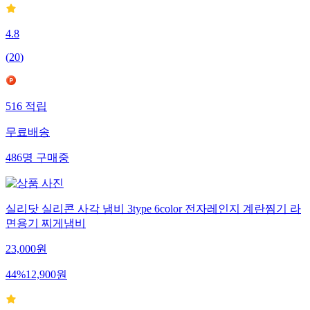
4.8
(
20
)
516
적립
무료배송
486
명
구매중
실리닷 실리콘 사각 냄비 3type 6color 전자레인지 계란찜기 라
면용기 찌게냄비
23,000
원
44
%
12,900
원