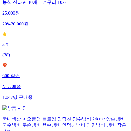
농심 신라면 10개 + 너구리 10개
25,000
원
20
%
20,000
원
4.9
(
38
)
600
적립
무료배송
1,047
명
구매중
국내생산 네오플램 블로썸 인덕션 양수냄비 24cm / 양손냄비
국수냄비 두손냄비 육수냄비 인덕션냄비 라면냄비 냄비 작은