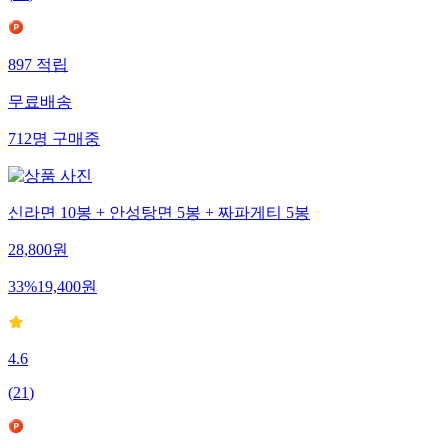
897
적립
무료배송
712
명
구매중
신라면 10봉 + 안성탕면 5봉 + 짜파게티 5봉
28,800
원
33
%
19,400
원
4.6
(
21
)