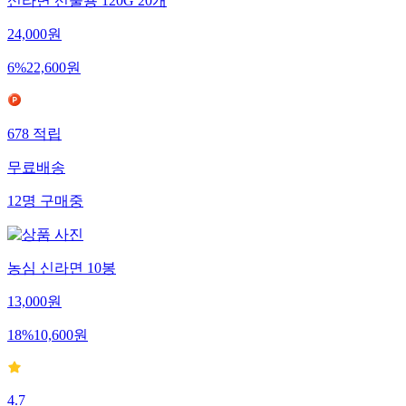
신라면 선물용 120G 20개
24,000
원
6
%
22,600
원
678
적립
무료배송
12
명
구매중
농심 신라면 10봉
13,000
원
18
%
10,600
원