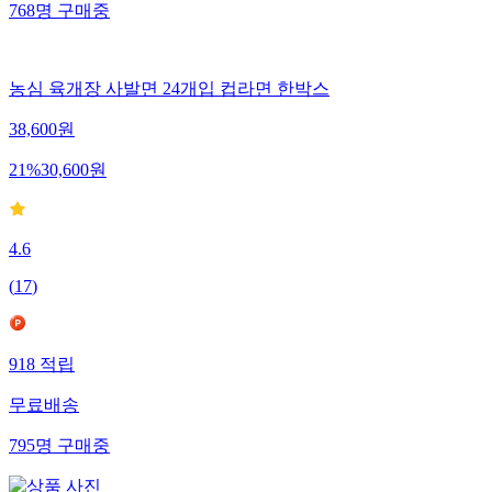
768
명
구매중
농심 육개장 사발면 24개입 컵라면 한박스
38,600
원
21
%
30,600
원
4.6
(
17
)
918
적립
무료배송
795
명
구매중