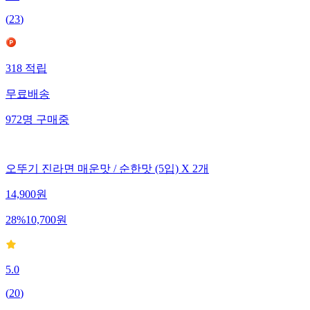
4.7
(
23
)
318
적립
무료배송
972
명
구매중
오뚜기 진라면 매운맛 / 순한맛 (5입) X 2개
14,900
원
28
%
10,700
원
5.0
(
20
)