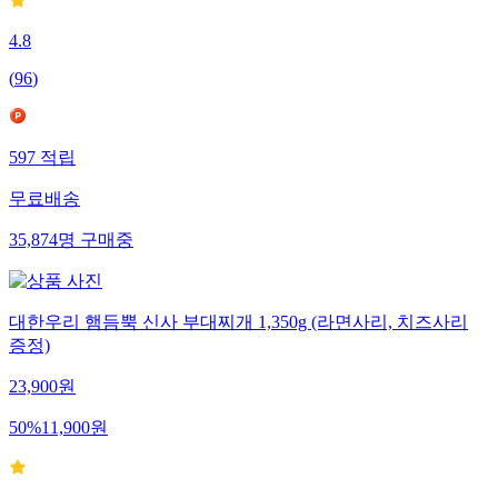
4.8
(
96
)
597
적립
무료배송
35,874
명
구매중
대한우리 햄듬뿍 신사 부대찌개 1,350g (라면사리, 치즈사리
증정)
23,900
원
50
%
11,900
원