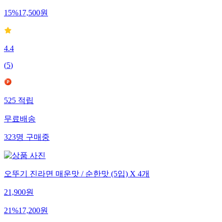
15
%
17,500
원
4.4
(
5
)
525
적립
무료배송
323
명
구매중
오뚜기 진라면 매운맛 / 순한맛 (5입) X 4개
21,900
원
21
%
17,200
원