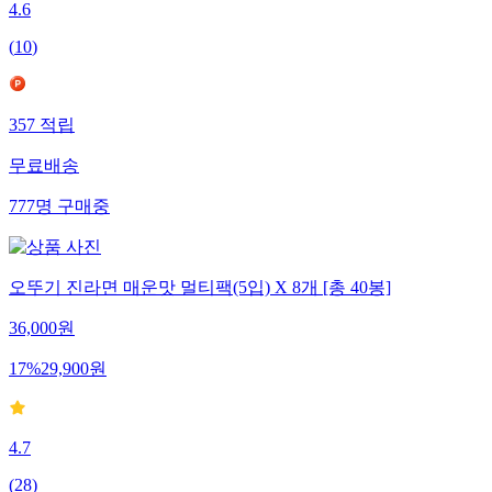
4.6
(
10
)
357
적립
무료배송
777
명
구매중
오뚜기 진라면 매운맛 멀티팩(5입) X 8개 [총 40봉]
36,000
원
17
%
29,900
원
4.7
(
28
)