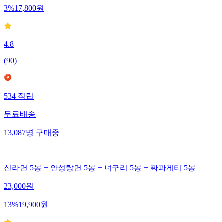
3
%
17,800
원
4.8
(
90
)
534
적립
무료배송
13,087
명
구매중
신라면 5봉 + 안성탕면 5봉 + 너구리 5봉 + 짜파게티 5봉
23,000
원
13
%
19,900
원