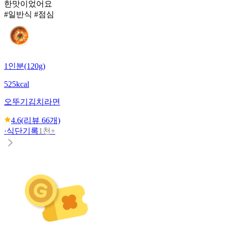
한맛이었어요
#일반식 #점심
1인분(120g)
525kcal
오뚜기
김치라면
4.6
(리뷰
66
개)
·
식단기록
1천+