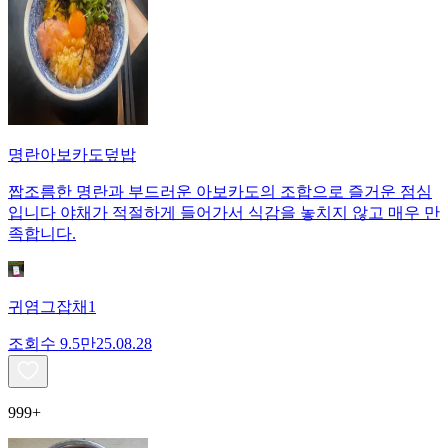
명란아보카도덮밥
짭조름한 명란과 부드러운 아보카도의 조합으로 즐거운 점심
입니다 야채가 적절하게 들어가서 식감을 놓치지 않고 매우 만
족합니다.
귀염그잡채1
조회수
9.5만
25.08.28
999+