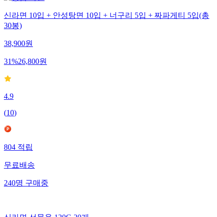
신라면 10입 + 안성탕면 10입 + 너구리 5입 + 짜파게티 5입(총
30봉)
38,900
원
31
%
26,800
원
4.9
(
10
)
804
적립
무료배송
240
명
구매중