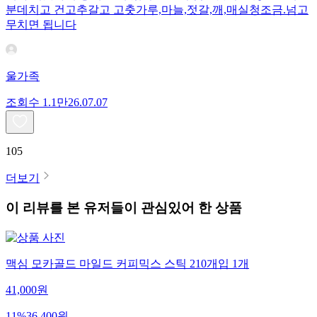
분데치고 건고추갈고 고춧가루,마늘,젓갈,깨,매실청조금.넘고
무치면 됩니다
울가족
조회수
1.1만
26.07.07
105
더보기
이 리뷰를 본 유저들이 관심있어 한 상품
맥심 모카골드 마일드 커피믹스 스틱 210개입 1개
41,000
원
11
%
36,400
원