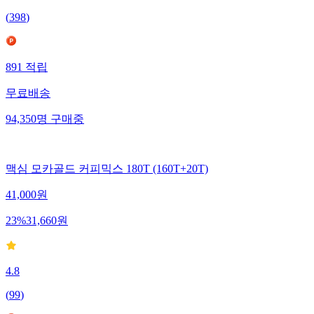
(
398
)
891
적립
무료배송
94,350
명
구매중
맥심 모카골드 커피믹스 180T (160T+20T)
41,000
원
23
%
31,660
원
4.8
(
99
)