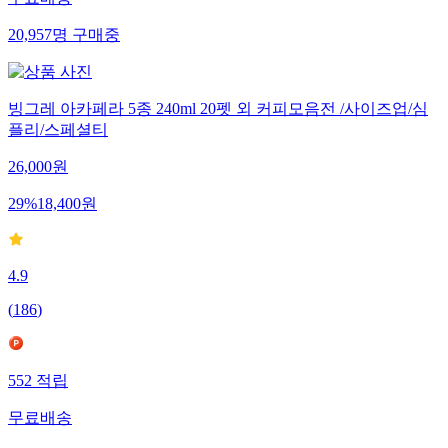
무료배송
20,957
명
구매중
빙그레 아카페라 5종 240ml 20펫 외 커피모음전 /사이즈업/심
플리/스페셜티
26,000
원
29
%
18,400
원
4.9
(
186
)
552
적립
무료배송