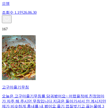
으앵
조회수
1.1만
26.06.30
167
고구마줄기무침
오늘은 고구마줄기무침를 담궈봤어요~ 어렸을적에 친정엄마
가 자주 해 주시던 무침입니다 지금은 돌아가셔서 안 계시지만
제가 비슷하게 훙내를 내 봤어요 줄기 껍질벗기고 끓는물에 3