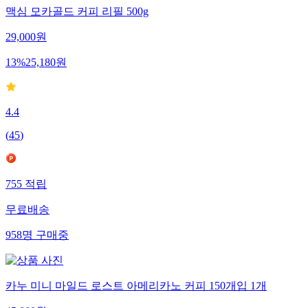
맥심 모카골드 커피 리필 500g
29,000
원
13
%
25,180
원
4.4
(
45
)
755
적립
무료배송
958
명
구매중
카누 미니 마일드 로스트 아메리카노 커피 150개입 1개