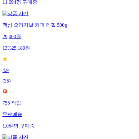
11,694
명
구매중
맥심 오리지날 커피 리필 500g
29,000
원
13
%
25,180
원
4.9
(
35
)
755
적립
무료배송
1,054
명
구매중