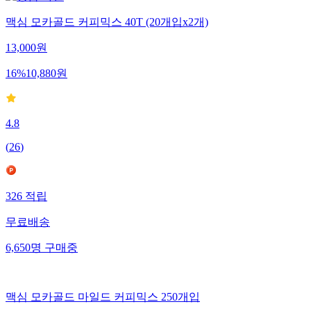
맥심 모카골드 커피믹스 40T (20개입x2개)
13,000
원
16
%
10,880
원
4.8
(
26
)
326
적립
무료배송
6,650
명
구매중
맥심 모카골드 마일드 커피믹스 250개입