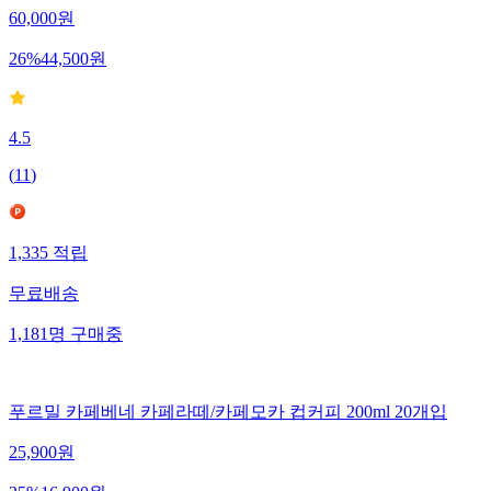
60,000
원
26
%
44,500
원
4.5
(
11
)
1,335
적립
무료배송
1,181
명
구매중
푸르밀 카페베네 카페라떼/카페모카 컵커피 200ml 20개입
25,900
원