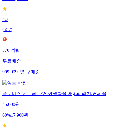
31
%
29,000
원
4.7
(
557
)
870
적립
무료배송
999,999+
명
구매중
플로비즈 베트남 자연 야생화꿀 2kg 외 리치/커피꿀
45,000
원
60
%
17,900
원