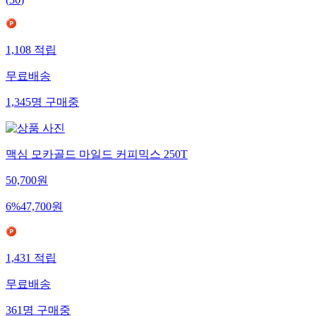
(
36
)
1,108
적립
무료배송
1,345
명
구매중
맥심 모카골드 마일드 커피믹스 250T
50,700
원
6
%
47,700
원
1,431
적립
무료배송