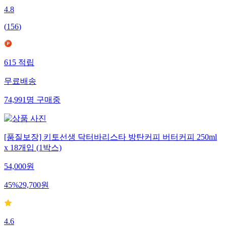
4.8
(
156
)
615
적립
무료배송
74,991
명
구매중
[품질보장] 키토선생 닥터바리스타 방탄커피 버터커피 250ml
x 18개입 (1박스)
54,000
원
45
%
29,700
원
4.6