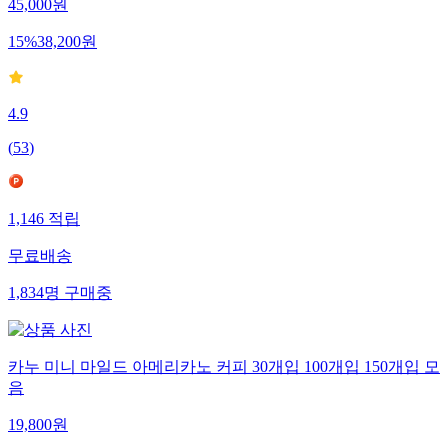
45,000
원
15
%
38,200
원
4.9
(
53
)
1,146
적립
무료배송
1,834
명
구매중
카누 미니 마일드 아메리카노 커피 30개입 100개입 150개입 모
음
19,800
원