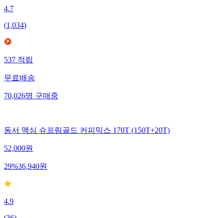
4.7
(
1,034
)
537
적립
무료배송
70,026
명
구매중
동서 맥심 슈프림골드 커피믹스 170T (150T+20T)
52,000
원
29
%
36,940
원
4.9