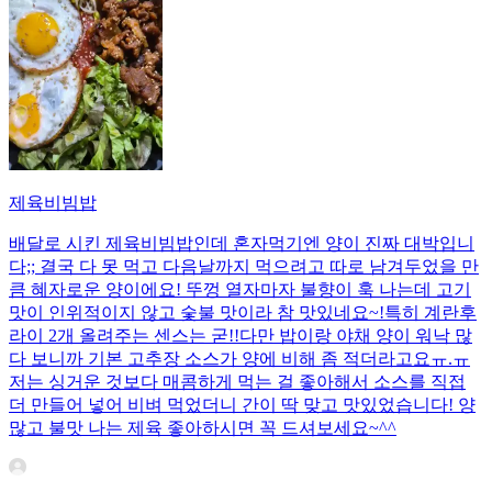
제육비빔밥
배달로 시킨 제육비빔밥인데 혼자먹기엔 양이 진짜 대박입니
다;; 결국 다 못 먹고 다음날까지 먹으려고 따로 남겨두었을 만
큼 혜자로운 양이에요! 뚜껑 열자마자 불향이 훅 나는데 고기
맛이 인위적이지 않고 숯불 맛이라 참 맛있네요~!특히 계란후
라이 2개 올려주는 센스는 굳!! ​다만 밥이랑 야채 양이 워낙 많
다 보니까 기본 고추장 소스가 양에 비해 좀 적더라고요ㅠ.ㅠ
저는 싱거운 것보다 매콤하게 먹는 걸 좋아해서 소스를 직접
더 만들어 넣어 비벼 먹었더니 간이 딱 맞고 맛있었습니다! 양
많고 불맛 나는 제육 좋아하시면 꼭 드셔보세요~^^