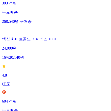
393
적립
무료배송
268,540
명
구매중
맥심 화이트골드 커피믹스 100T
24,000
원
16
%
20,140
원
4.8
(
113
)
604
적립