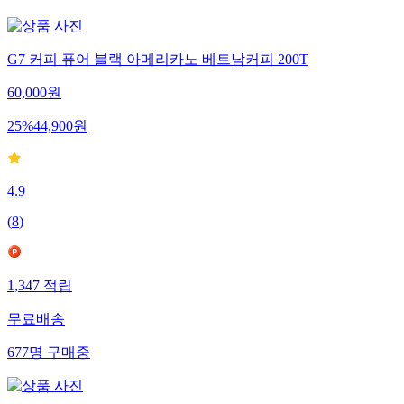
361
명
구매중
G7 커피 퓨어 블랙 아메리카노 베트남커피 200T
60,000
원
25
%
44,900
원
4.9
(
8
)
1,347
적립
무료배송
677
명
구매중