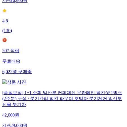
35
%
16,900
원
4.8
(
130
)
507
적립
무료배송
6,022
명
구매중
[품질보장] 1+1 소휘 임산부 커피대신 무카페인 펌킨샷 1박스
(2주분) 구성 / 붓기관리 펌킨 파우더 호박차 붓기제거 임산부
선물 붓기차
42,000
원