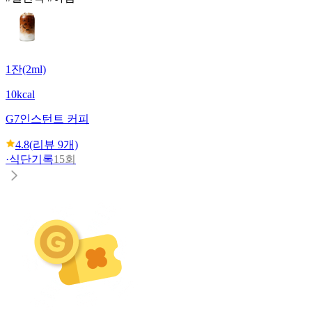
1잔(2ml)
10kcal
G7
인스턴트 커피
4.8
(리뷰
9
개)
·
식단기록
15회