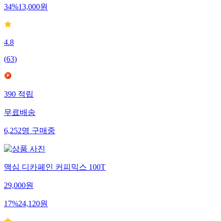
34
%
13,000
원
4.8
(
63
)
390
적립
무료배송
6,252
명
구매중
맥심 디카페인 커피믹스 100T
29,000
원
17
%
24,120
원