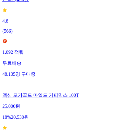
4.8
(
566
)
1,092
적립
무료배송
48,135
명
구매중
맥심 모카골드 마일드 커피믹스 100T
25,000
원
18
%
20,530
원