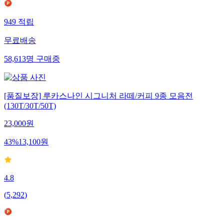
949
적립
무료배송
58,613
명
구매중
[품질보장] 루카스나인 시그니처 라떼/커피 9종 모음전
(130T/30T/50T)
23,000
원
43
%
13,100
원
4.8
(
5,292
)