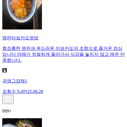
명란아보카도덮밥
짭조름한 명란과 부드러운 아보카도의 조합으로 즐거운 점심
입니다 야채가 적절하게 들어가서 식감을 놓치지 않고 매우 만
족합니다.
귀염그잡채1
조회수
9.4만
25.08.28
999+