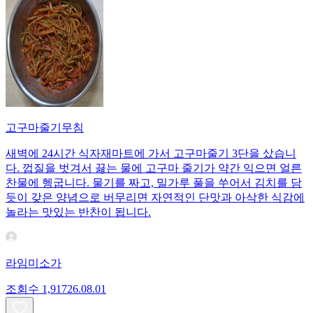
고구마줄기무침
새벽에 24시간 식자재마트에 가서 고구마줄기 3단을 샀습니
다. 껍질을 벗겨서 끓는 물에 고구마 줄기가 약간 익으면 얼른
찬물에 헹굽니다. 물기를 짜고, 밀가루 풀을 쑤어서 김치를 담
듯이 갖은 양념으로 버무리면 자연적인 단맛과 아삭한 식감에
놀라는 맛있는 반찬이 됩니다.
라임미소가
조회수
1,917
26.08.01