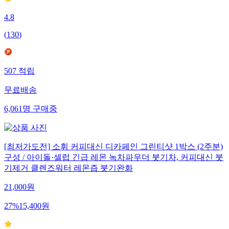
4.8
(
130
)
507
적립
무료배송
6,061
명
구매중
[최저가도전] 소휘 커피대신 디카페인 그린티샷 1박스 (2주분)
구성 / 아이돌·셀럽 긴급 레몬 녹차파우더 붓기차, 커피대신 붓
기제거 클렌즈워터 레몬즙 붓기완화
21,000
원
27
%
15,400
원