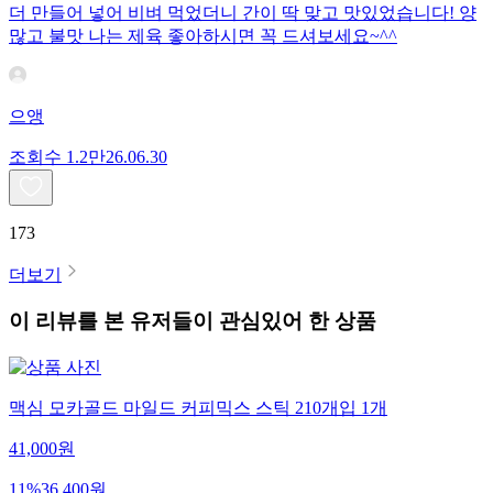
더 만들어 넣어 비벼 먹었더니 간이 딱 맞고 맛있었습니다! 양
많고 불맛 나는 제육 좋아하시면 꼭 드셔보세요~^^
으앵
조회수
1.2만
26.06.30
173
더보기
이 리뷰를 본 유저들이 관심있어 한 상품
맥심 모카골드 마일드 커피믹스 스틱 210개입 1개
41,000
원
11
%
36,400
원