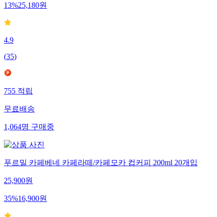
13
%
25,180
원
4.9
(
35
)
755
적립
무료배송
1,064
명
구매중
푸르밀 카페베네 카페라떼/카페모카 컵커피 200ml 20개입
25,900
원
35
%
16,900
원