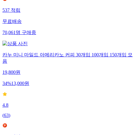
537
적립
무료배송
70,061
명
구매중
카누 미니 마일드 아메리카노 커피 30개입 100개입 150개입 모
음
19,800
원
34
%
13,000
원
4.8
(
63
)