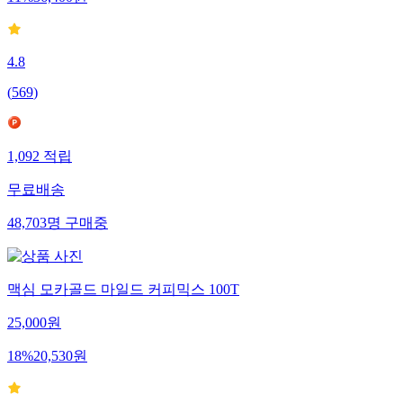
4.8
(
569
)
1,092
적립
무료배송
48,703
명
구매중
맥심 모카골드 마일드 커피믹스 100T
25,000
원
18
%
20,530
원