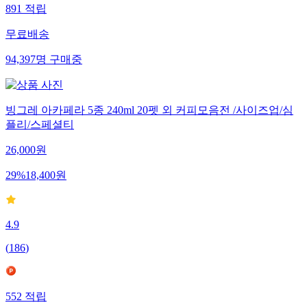
891
적립
무료배송
94,397
명
구매중
빙그레 아카페라 5종 240ml 20펫 외 커피모음전 /사이즈업/심
플리/스페셜티
26,000
원
29
%
18,400
원
4.9
(
186
)
552
적립