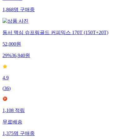
1,868
명
구매중
동서 맥심 슈프림골드 커피믹스 170T (150T+20T)
52,000
원
29
%
36,940
원
4.9
(
36
)
1,108
적립
무료배송
1,375
명
구매중