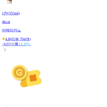
1잔(355ml)
4kcal
아메리카노
4.8
(리뷰
704
개)
·
식단기록
13.3만+