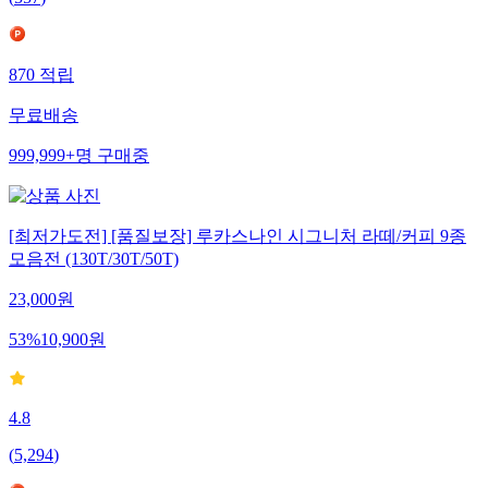
870
적립
무료배송
999,999+
명
구매중
[최저가도전] [품질보장] 루카스나인 시그니처 라떼/커피 9종
모음전 (130T/30T/50T)
23,000
원
53
%
10,900
원
4.8
(
5,294
)