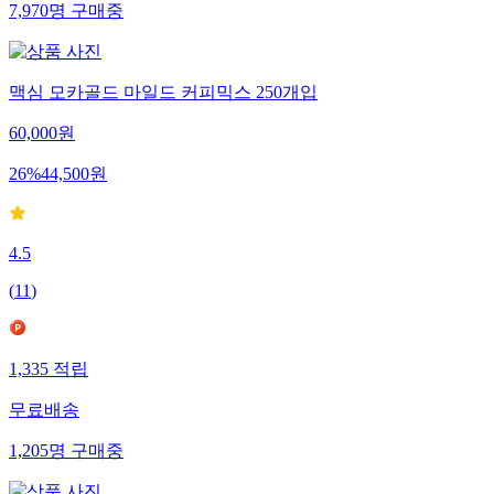
7,970
명
구매중
맥심 모카골드 마일드 커피믹스 250개입
60,000
원
26
%
44,500
원
4.5
(
11
)
1,335
적립
무료배송
1,205
명
구매중