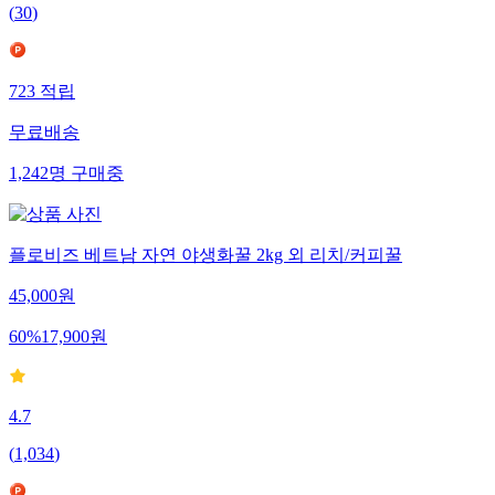
(
30
)
723
적립
무료배송
1,242
명
구매중
플로비즈 베트남 자연 야생화꿀 2kg 외 리치/커피꿀
45,000
원
60
%
17,900
원
4.7
(
1,034
)