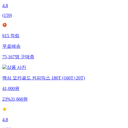
4.8
(
159
)
615
적립
무료배송
75,167
명
구매중
맥심 모카골드 커피믹스 180T (160T+20T)
41,000
원
23
%
31,660
원
4.8