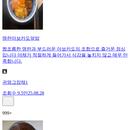
명란아보카도덮밥
짭조름한 명란과 부드러운 아보카도의 조합으로 즐거운 점심
입니다 야채가 적절하게 들어가서 식감을 놓치지 않고 매우 만
족합니다.
귀염그잡채1
조회수
9.5만
25.08.28
999+