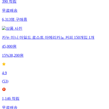
390
적립
무료배송
6,313
명
구매중
카누 미니 마일드 로스트 아메리카노 커피 150개입 1개
45,000
원
15
%
38,200
원
4.9
(
53
)
1,146
적립
무료배송