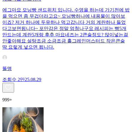
에그마요 모닝빵 샌드위치 입니다. 수영을 하는데 가기전에 밥
을 먹으면 좀 무겁더라고요~ 모닝빵하나에 내용물이 많아보
이죠? 저거 하나에 두유하나 먹고갑니다 거의 계란하나 들었
다고보면됩니다~ 포만감은 정말 엄청나구요 레시피는 빵5개
만드는데 계란5개랑 후추 마요네즈는 2큰술정도? 많이넣는걸
안좋아해요 설탕조금 소금조금 홀그레인머스터드 작은큰술
딱 요렇게 넣으면 됩니다.
똘맹
조회수
2만
25.08.29
999+