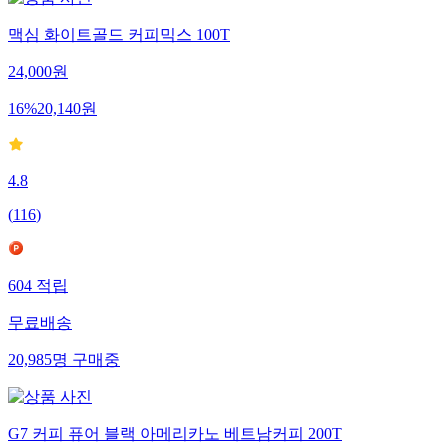
맥심 화이트골드 커피믹스 100T
24,000
원
16
%
20,140
원
4.8
(
116
)
604
적립
무료배송
20,985
명
구매중
G7 커피 퓨어 블랙 아메리카노 베트남커피 200T