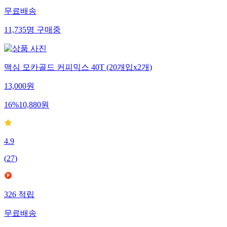
무료배송
11,735
명
구매중
맥심 모카골드 커피믹스 40T (20개입x2개)
13,000
원
16
%
10,880
원
4.9
(
27
)
326
적립
무료배송