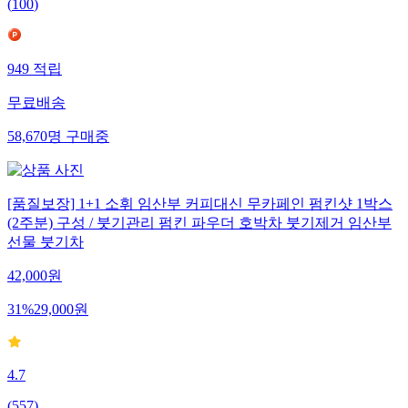
(
100
)
949
적립
무료배송
58,670
명
구매중
[품질보장] 1+1 소휘 임산부 커피대신 무카페인 펌킨샷 1박스
(2주분) 구성 / 붓기관리 펌킨 파우더 호박차 붓기제거 임산부
선물 붓기차
42,000
원
31
%
29,000
원
4.7
(
557
)