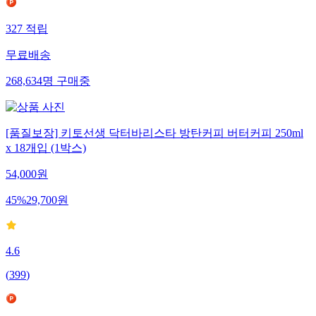
327
적립
무료배송
268,634
명
구매중
[품질보장] 키토선생 닥터바리스타 방탄커피 버터커피 250ml
x 18개입 (1박스)
54,000
원
45
%
29,700
원
4.6
(
399
)