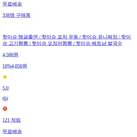
무료배송
338
명
구매중
핫이슈 탱글쫄면 / 핫이슈 포차 우동 / 핫이슈 유니짜장 / 핫이
슈 고기짬뽕 / 핫이슈 오징어짬뽕 / 핫이슈 베트남 쌀국수
4,500
원
10
%
4,050
원
5.0
(
6
)
121
적립
무료배송