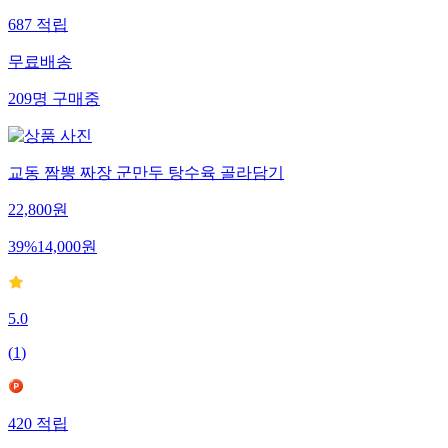
687
적립
무료배송
209
명
구매중
교동 짬뽕 짜장 군만두 탕수육 골라담기
22,800
원
39
%
14,000
원
5.0
(
1
)
420
적립