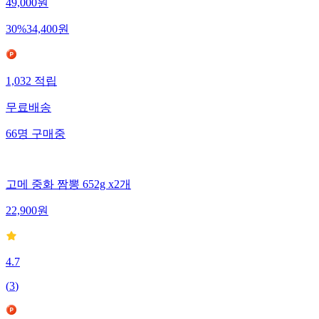
49,000
원
30
%
34,400
원
1,032
적립
무료배송
66
명
구매중
고메 중화 짬뽕 652g x2개
22,900
원
4.7
(
3
)