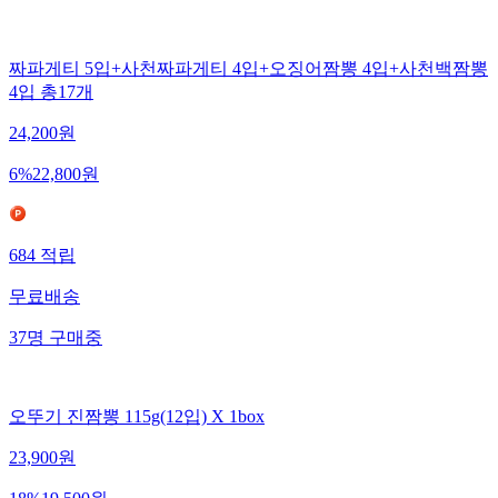
짜파게티 5입+사천짜파게티 4입+오징어짬뽕 4입+사천백짬뽕
4입 총17개
24,200
원
6
%
22,800
원
684
적립
무료배송
37
명
구매중
오뚜기 진짬뽕 115g(12입) X 1box
23,900
원