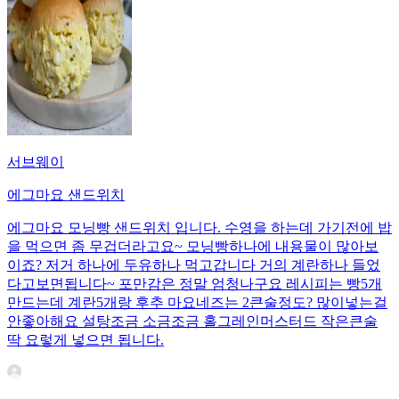
서브웨이
에그마요 샌드위치
에그마요 모닝빵 샌드위치 입니다. 수영을 하는데 가기전에 밥
을 먹으면 좀 무겁더라고요~ 모닝빵하나에 내용물이 많아보
이죠? 저거 하나에 두유하나 먹고갑니다 거의 계란하나 들었
다고보면됩니다~ 포만감은 정말 엄청나구요 레시피는 빵5개
만드는데 계란5개랑 후추 마요네즈는 2큰술정도? 많이넣는걸
안좋아해요 설탕조금 소금조금 홀그레인머스터드 작은큰술
딱 요렇게 넣으면 됩니다.