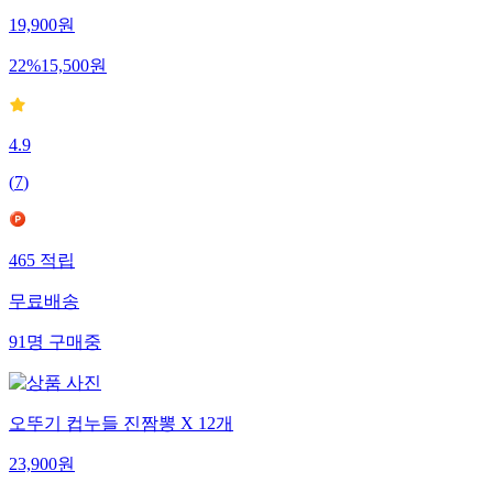
19,900
원
22
%
15,500
원
4.9
(
7
)
465
적립
무료배송
91
명
구매중
오뚜기 컵누들 진짬뽕 X 12개
23,900
원