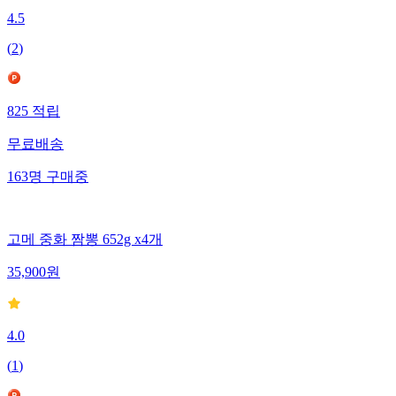
4.5
(
2
)
825
적립
무료배송
163
명
구매중
고메 중화 짬뽕 652g x4개
35,900
원
4.0
(
1
)