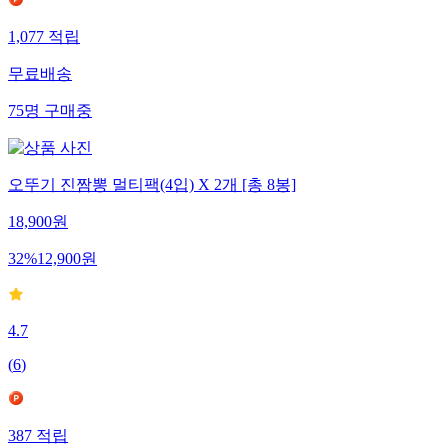
1,077
적립
무료배송
75
명
구매중
오뚜기 진짬뽕 멀티팩(4입) X 2개 [총 8봉]
18,900
원
32
%
12,900
원
4.7
(
6
)
387
적립