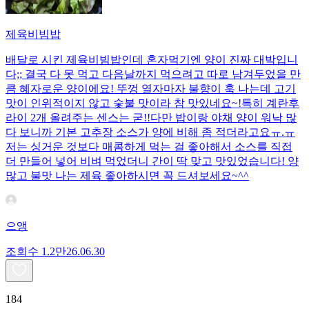
제육비빔밥
배달로 시킨 제육비빔밥인데 혼자먹기엔 양이 진짜 대박입니
다;; 결국 다 못 먹고 다음날까지 먹으려고 따로 남겨두었을 만
큼 혜자로운 양이에요! 뚜껑 열자마자 불향이 훅 나는데 고기
맛이 인위적이지 않고 숯불 맛이라 참 맛있네요~!특히 계란후
라이 2개 올려주는 센스는 굳!! ​다만 밥이랑 야채 양이 워낙 많
다 보니까 기본 고추장 소스가 양에 비해 좀 적더라고요ㅠ.ㅠ
저는 싱거운 것보다 매콤하게 먹는 걸 좋아해서 소스를 직접
더 만들어 넣어 비벼 먹었더니 간이 딱 맞고 맛있었습니다! 양
많고 불맛 나는 제육 좋아하시면 꼭 드셔보세요~^^
으앵
조회수
1.2만
26.06.30
184