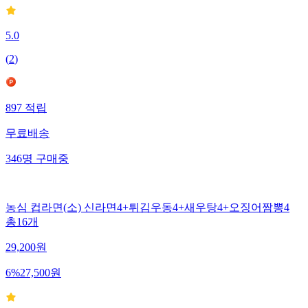
5.0
(
2
)
897
적립
무료배송
346
명
구매중
농심 컵라면(소) 신라면4+튀김우동4+새우탕4+오징어짬뽕4
총16개
29,200
원
6
%
27,500
원