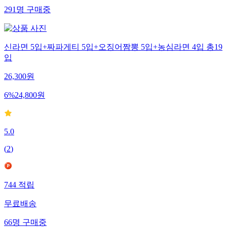
291
명
구매중
신라면 5입+짜파게티 5입+오징어짬뽕 5입+농심라면 4입 총19
입
26,300
원
6
%
24,800
원
5.0
(
2
)
744
적립
무료배송
66
명
구매중