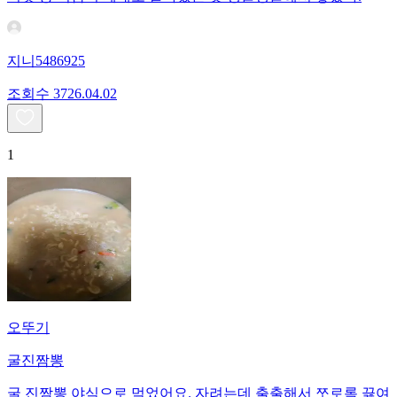
지니5486925
조회수
37
26.04.02
1
오뚜기
굴진짬뽕
굴 진짬뽕 야식으로 먹었어요. 자려는데 출출해서 쪼로록 끓여