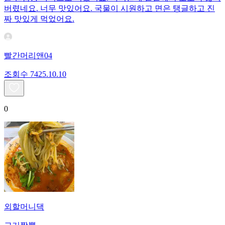
버렸네요. 너무 맛있어요. 국물이 시원하고 면은 탱글하고 진
짜 맛있게 먹었어요.
빨간머리앤04
조회수
74
25.10.10
0
외할머니댁