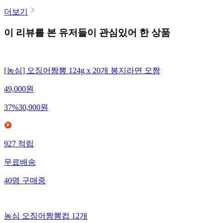
더보기
이 리뷰를 본 유저들이 관심있어 한 상품
[농심] 오징어짬뽕 124g x 20개 봉지라면 오짬
49,000
원
37
%
30,900
원
927
적립
무료배송
40
명
구매중
농심 오징어짬뽕컵 12개