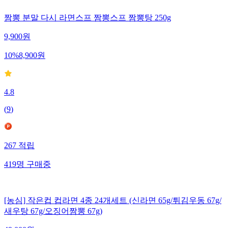
짬뽕 분말 다시 라면스프 짬뽕스프 짬뽕탕 250g
9,900
원
10
%
8,900
원
4.8
(
9
)
267
적립
419
명
구매중
[농심] 작은컵 컵라면 4종 24개세트 (신라면 65g/튀김우동 67g/
새우탕 67g/오징어짬뽕 67g)