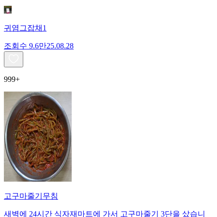
귀염그잡채1
조회수
9.6만
25.08.28
999+
고구마줄기무침
새벽에 24시간 식자재마트에 가서 고구마줄기 3단을 샀습니