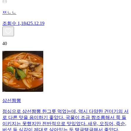
ㅉㄴㄴ
조회수
1,184
25.12.19
40
삼선짬뽕
점심으로 삼선짬뽕 한그릇 먹었는데, 역시 다양한 건더기의 서
로 다른 맛을 음미하기 좋았다. 국물이 조금 짭조름해서 쭉 들
이키지는 못했지만 전반적으로 맛있었다. 새우, 오징어, 죽순,
버섯 등 식감이 제대로 살아있는 듯 탱글탱글해서 좋았다.