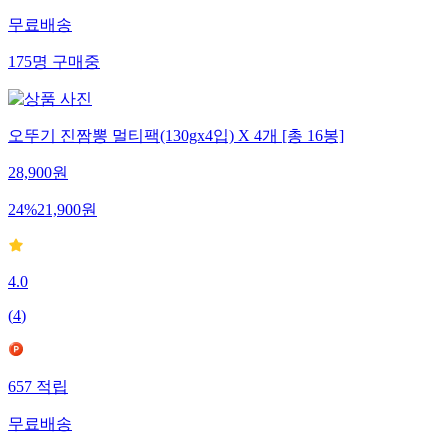
무료배송
175
명
구매중
오뚜기 진짬뽕 멀티팩(130gx4입) X 4개 [총 16봉]
28,900
원
24
%
21,900
원
4.0
(
4
)
657
적립
무료배송