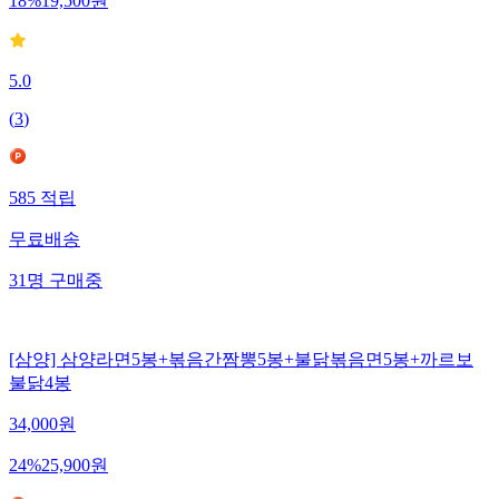
18
%
19,500
원
5.0
(
3
)
585
적립
무료배송
31
명
구매중
[삼양] 삼양라면5봉+볶음간짬뽕5봉+불닭볶음면5봉+까르보
불닭4봉
34,000
원
24
%
25,900
원