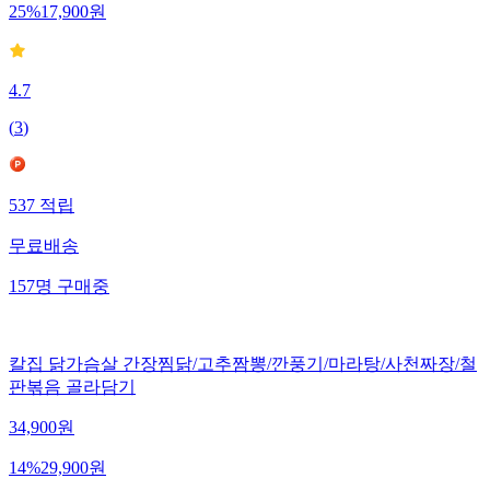
25
%
17,900
원
4.7
(
3
)
537
적립
무료배송
157
명
구매중
칼집 닭가슴살 간장찜닭/고추짬뽕/깐풍기/마라탕/사천짜장/철
판볶음 골라담기
34,900
원
14
%
29,900
원