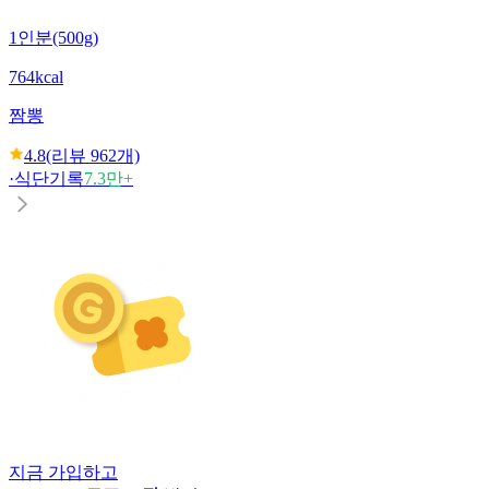
1인분(500g)
764kcal
짬뽕
4.8
(리뷰
962
개)
·
식단기록
7.3만+
지금 가입하고