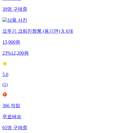
무료배송
39
명
구매중
오뚜기 크림진짬뽕 (용기면) X 6개
15,900
원
23
%
12,200
원
5.0
(
1
)
366
적립
무료배송
65
명
구매중