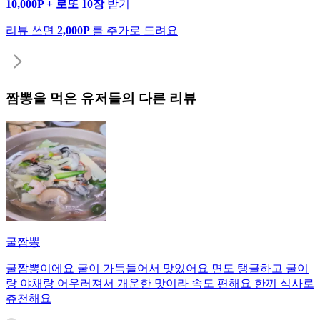
10,000P + 로또 10장
받기
리뷰 쓰면
2,000P
를 추가로 드려요
짬뽕
을 먹은 유저들의 다른 리뷰
굴짬뽕
굴짬뽕이에요 굴이 가득들어서 맛있어요 면도 탱글하고 굴이
랑 야채랑 어우러져서 개운한 맛이라 속도 편해요 한끼 식사로
츄천해요