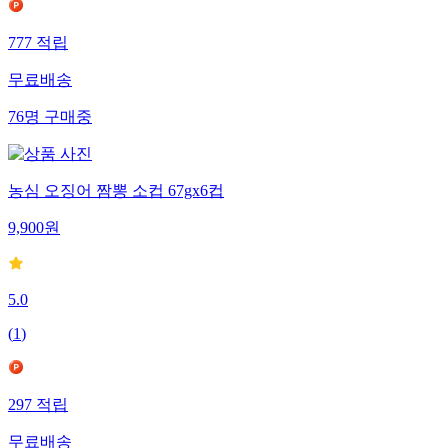
777
적립
무료배송
76
명
구매중
농심 오징어 짬뽕 소컵 67gx6컵
9,900
원
5.0
(
1
)
297
적립