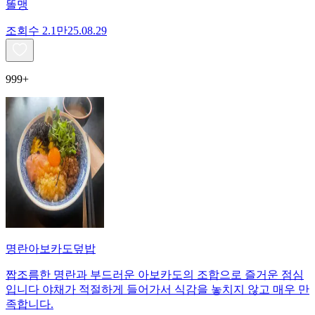
똘맹
조회수
2.1만
25.08.29
999+
명란아보카도덮밥
짭조름한 명란과 부드러운 아보카도의 조합으로 즐거운 점심
입니다 야채가 적절하게 들어가서 식감을 놓치지 않고 매우 만
족합니다.