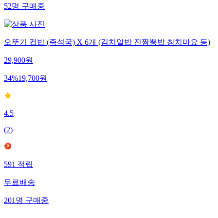
52
명
구매중
오뚜기 컵밥 (즉석국) X 6개 (김치알밥 진짬뽕밥 참치마요 등)
29,900
원
34
%
19,700
원
4.5
(
2
)
591
적립
무료배송
201
명
구매중