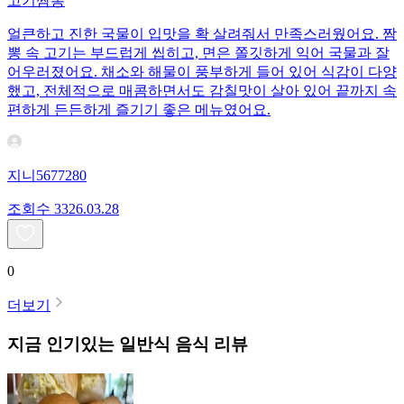
고기짬뽕
얼큰하고 진한 국물이 입맛을 확 살려줘서 만족스러웠어요. 짬
뽕 속 고기는 부드럽게 씹히고, 면은 쫄깃하게 익어 국물과 잘
어우러졌어요. 채소와 해물이 풍부하게 들어 있어 식감이 다양
했고, 전체적으로 매콤하면서도 감칠맛이 살아 있어 끝까지 속
편하게 든든하게 즐기기 좋은 메뉴였어요.
지니5677280
조회수
33
26.03.28
0
더보기
지금 인기있는
일반식
음식 리뷰