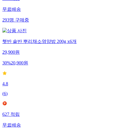
무료배송
293
명
구매중
햇반 솥반 뿌리채소영양밥 200g x6개
29,900
원
30
%
20,900
원
4.8
(
6
)
627
적립
무료배송