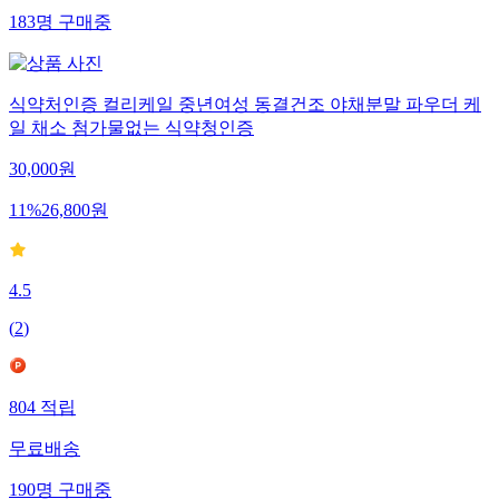
183
명
구매중
식약처인증 컬리케일 중년여성 동결건조 야채분말 파우더 케
일 채소 첨가물없는 식약청인증
30,000
원
11
%
26,800
원
4.5
(
2
)
804
적립
무료배송
190
명
구매중