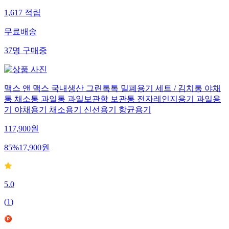
1,617
적립
무료배송
37
명
구매중
맥스 앤 맥스 국내생산 그린톡톡 밀폐용기 세트 / 김치통 야채
통 채소통 과일통 과일보관함 보관통 전자레인지용기 과일용
기 야채용기 채소용기 신선용기 항균용기
117,900
원
85
%
17,900
원
5.0
(
1
)