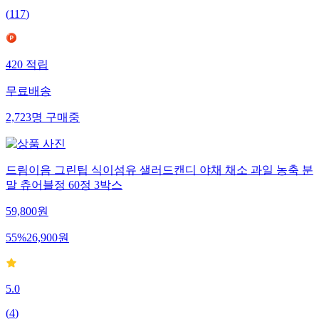
(
117
)
420
적립
무료배송
2,723
명
구매중
드림이음 그린팁 식이섬유 샐러드캔디 야채 채소 과일 농축 분
말 츄어블정 60정 3박스
59,800
원
55
%
26,900
원
5.0
(
4
)