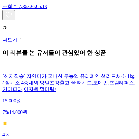
조회수
7,363
26.05.19
78
더보기
이 리뷰를 본 유저들이 관심있어 한 상품
[산지직송] 자연미가 국내산 무농약 유러피안 샐러드채소 1kg
/ 쌈채소 4종내외 당일포장출고 /버터헤드,로메인,프릴레퍼스,
카이피라,이자벨 멀티립/
15,000
원
7
%
14,000
원
4.8