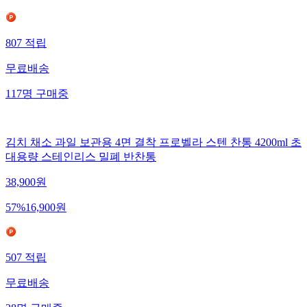
807
적립
무료배송
117
명
구매중
김치 채소 과일 보관용 4면 결착 프로벨라 스텐 찬통 4200ml 초
대용량 스테인리스 밀폐 반찬통
38,900
원
57
%
16,900
원
507
적립
무료배송