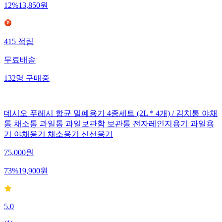
12
%
13,850
원
415
적립
무료배송
132
명
구매중
데시오 푸레시 항균 밀폐용기 4종세트 (2L * 4개) / 김치통 야채
통 채소통 과일통 과일보관함 보관통 전자레인지용기 과일용
기 야채용기 채소용기 신선용기
75,000
원
73
%
19,900
원
5.0