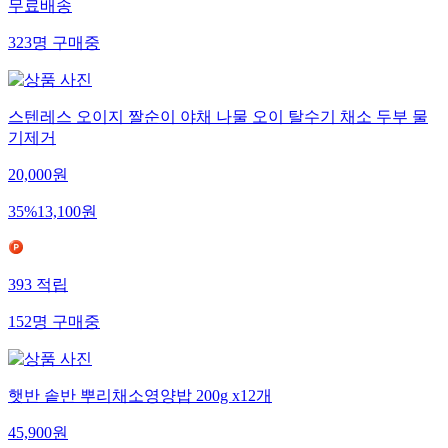
무료배송
323
명
구매중
스텐레스 오이지 짤순이 야채 나물 오이 탈수기 채소 두부 물
기제거
20,000
원
35
%
13,100
원
393
적립
152
명
구매중
햇반 솥반 뿌리채소영양밥 200g x12개
45,900
원