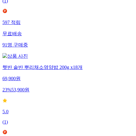
(
1
)
597
적립
무료배송
91
명
구매중
햇반 솥반 뿌리채소영양밥 200g x18개
69,900
원
23
%
53,900
원
5.0
(
1
)