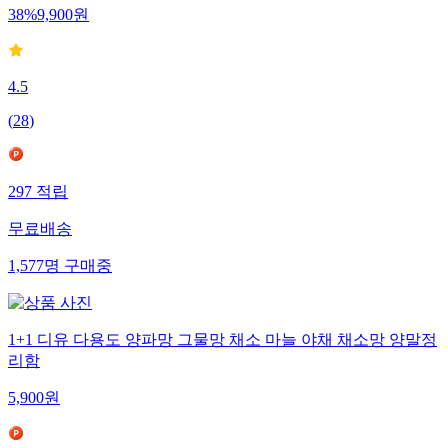
38
%
9,900
원
4.5
(
28
)
297
적립
무료배송
1,577
명
구매중
1+1 디유 다용도 양파망 그물망 채소 마늘 야채 채소망 양말정
리함
5,900
원