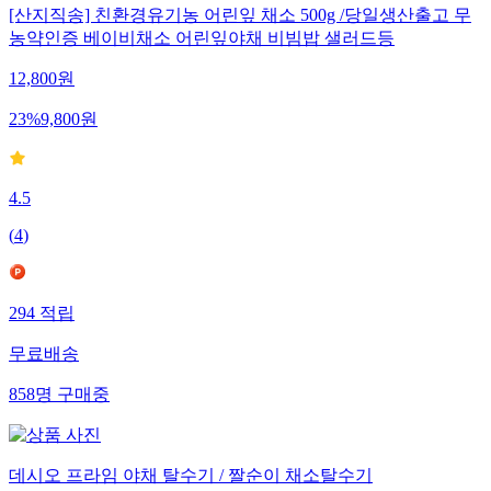
[산지직송] 친환경유기농 어린잎 채소 500g /당일생산출고 무
농약인증 베이비채소 어린잎야채 비빔밥 샐러드등
12,800
원
23
%
9,800
원
4.5
(
4
)
294
적립
무료배송
858
명
구매중
데시오 프라임 야채 탈수기 / 짤순이 채소탈수기