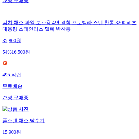
28
명
구매중
김치 채소 과일 보관용 4면 결착 프로벨라 스텐 찬통 3200ml 초
대용량 스테인리스 밀폐 반찬통
35,800
원
54
%
16,500
원
495
적립
무료배송
73
명
구매중
풀스텐 채소 탈수기
15,900
원