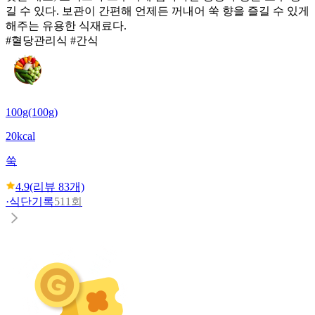
길 수 있다. 보관이 간편해 언제든 꺼내어 쑥 향을 즐길 수 있게
해주는 유용한 식재료다.
#혈당관리식 #간식
100g(100g)
20kcal
쑥
4.9
(리뷰
83
개)
·
식단기록
511회