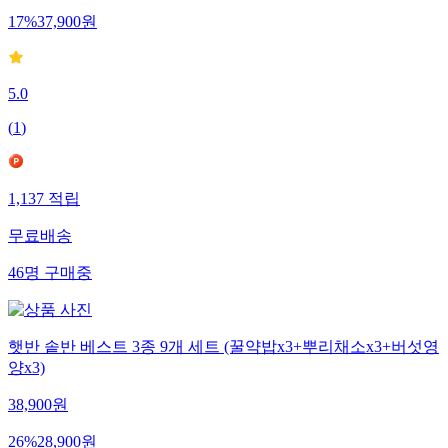
17
%
37,900
원
5.0
(
1
)
1,137
적립
무료배송
46
명
구매중
햇반 솥반 베스트 3종 9개 세트 (꿀약밥x3+뿌리채소x3+버섯영
양x3)
38,900
원
26
%
28,900
원