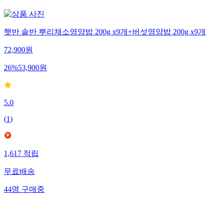
햇반 솥반 뿌리채소영양밥 200g x9개+버섯영양밥 200g x9개
72,900
원
26
%
53,900
원
5.0
(
1
)
1,617
적립
무료배송
44
명
구매중