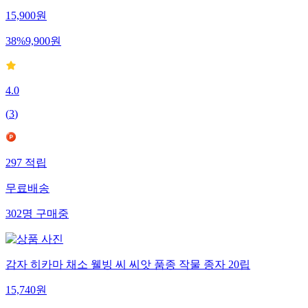
15,900
원
38
%
9,900
원
4.0
(
3
)
297
적립
무료배송
302
명
구매중
감자 히카마 채소 웰빙 씨 씨앗 품종 작물 종자 20립
15,740
원