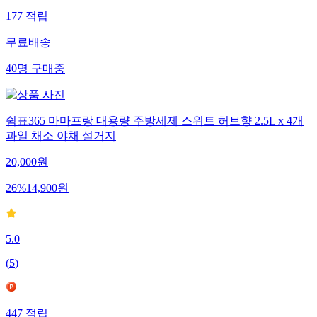
177
적립
무료배송
40
명
구매중
쉼표365 마마프랑 대용량 주방세제 스위트 허브향 2.5L x 4개
과일 채소 야채 설거지
20,000
원
26
%
14,900
원
5.0
(
5
)
447
적립