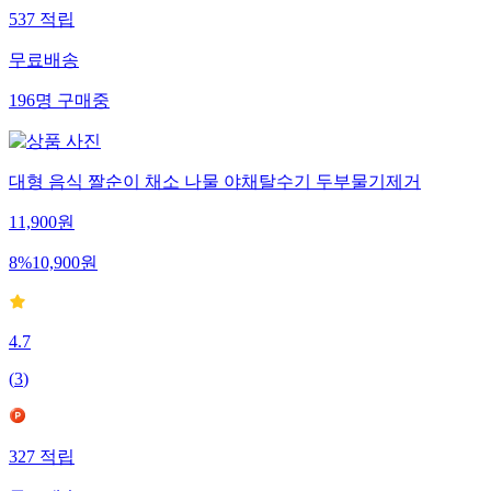
537
적립
무료배송
196
명
구매중
대형 음식 짤순이 채소 나물 야채탈수기 두부물기제거
11,900
원
8
%
10,900
원
4.7
(
3
)
327
적립