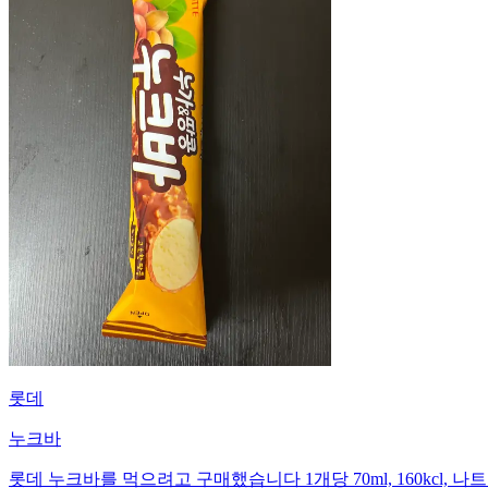
롯데
누크바
롯데 누크바를 먹으려고 구매했습니다 1개당 70ml, 160kcl, 나