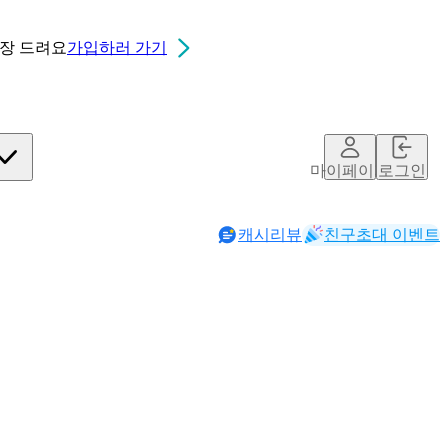
0장
드려요
가입하러 가기
마이페이지
로그인
캐시리뷰
친구초대 이벤트