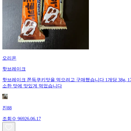
오리온
핫브레이크
핫브레이크 쫀득쿠키맛을 먹으려고 구매했습니다 1개당 38g, 175kc
소한 맛에 맛있게 먹었습니다
진88
조회수
969
26.06.17