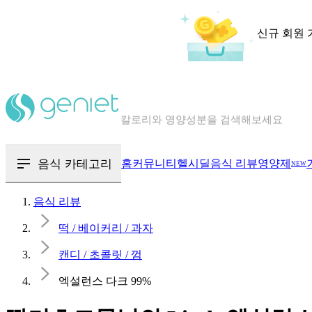
신규 회원 
칼로리와 영양성분을 검색해보세요
혈당 · 다이어트 음식 검색해보세요
음식 · 영양제 리뷰를 찾아보세요
음식 카테고리
홈
커뮤니티
헬시딜
음식 리뷰
영양제
NEW
음식 리뷰
떡 / 베이커리 / 과자
캔디 / 초콜릿 / 껌
엑설런스 다크 99%