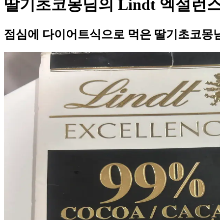
딸기초코몽님의 Lindt 엑설런스
점심에 다이어트식으로 먹은 딸기초코몽님의 