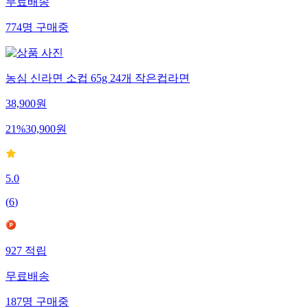
무료배송
774
명
구매중
농심 신라면 소컵 65g 24개 작은컵라면
38,900
원
21
%
30,900
원
5.0
(
6
)
927
적립
무료배송
187
명
구매중