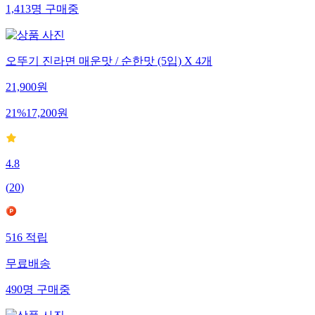
1,413
명
구매중
오뚜기 진라면 매운맛 / 순한맛 (5입) X 4개
21,900
원
21
%
17,200
원
4.8
(
20
)
516
적립
무료배송
490
명
구매중