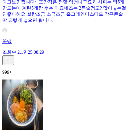
다고보면됩니다~ 포만감은 정말 엄청나구요 레시피는 빵5개
만드는데 계란5개랑 후추 마요네즈는 2큰술정도? 많이넣는걸
안좋아해요 설탕조금 소금조금 홀그레인머스터드 작은큰술
딱 요렇게 넣으면 됩니다.
똘맹
조회수
2.1만
25.08.29
999+