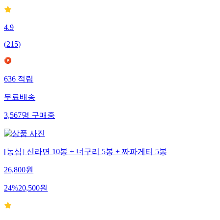
4.9
(
215
)
636
적립
무료배송
3,567
명
구매중
[농심] 신라면 10봉 + 너구리 5봉 + 짜파게티 5봉
26,800
원
24
%
20,500
원