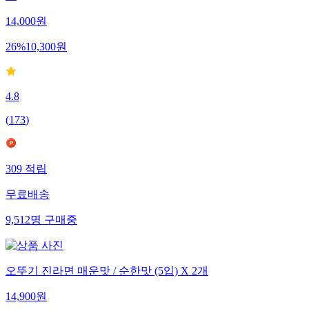
14,000
원
26
%
10,300
원
4.8
(
173
)
309
적립
무료배송
9,512
명
구매중
오뚜기 진라면 매운맛 / 순한맛 (5입) X 2개
14,900
원