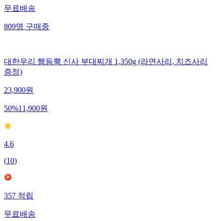
무료배송
809
명
구매중
대한우리 햄듬뿍 신사 부대찌개 1,350g (라면사리, 치즈사리
증정)
23,900
원
50
%
11,900
원
4.6
(
10
)
357
적립
무료배송