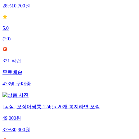
28
%
10,700
원
5.0
(
20
)
321
적립
무료배송
473
명
구매중
[농심] 오징어짬뽕 124g x 20개 봉지라면 오짬
49,000
원
37
%
30,900
원