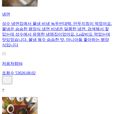
냉면
성수 냉면집에서 물냉 비냉 녹두빈대떡. 만두지칭이 먹었어요.
물냉은 슴슴한 평양식 냉면 비냉은 달콤한 냉면. 검색해서 찿
았는데 성수에서 유명한 냉명집이었어요. La갈비도 먹었는데
맛있었습니다. 물냉 육수 슴슴한 맛. 마니아들 좋아하는 평양
식입니다
처음처럼94
조회수
530
26.08.02
7