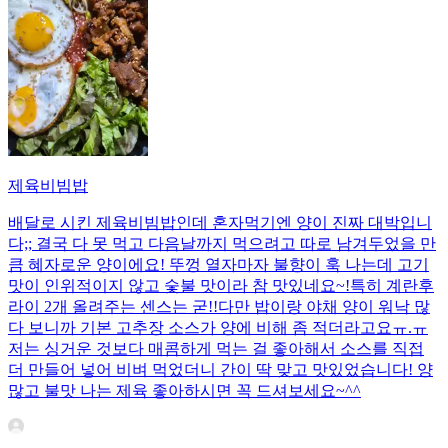
제육비빔밥
배달로 시킨 제육비빔밥인데 혼자먹기엔 양이 진짜 대박입니
다;; 결국 다 못 먹고 다음날까지 먹으려고 따로 남겨두었을 만
큼 혜자로운 양이에요! 뚜껑 열자마자 불향이 훅 나는데 고기
맛이 인위적이지 않고 숯불 맛이라 참 맛있네요~!특히 계란후
라이 2개 올려주는 센스는 굳!! ​다만 밥이랑 야채 양이 워낙 많
다 보니까 기본 고추장 소스가 양에 비해 좀 적더라고요ㅠ.ㅠ
저는 싱거운 것보다 매콤하게 먹는 걸 좋아해서 소스를 직접
더 만들어 넣어 비벼 먹었더니 간이 딱 맞고 맛있었습니다! 양
많고 불맛 나는 제육 좋아하시면 꼭 드셔보세요~^^