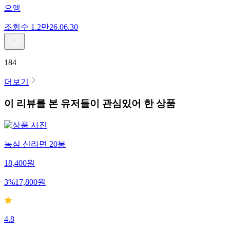
으앵
조회수
1.2만
26.06.30
184
더보기
이 리뷰를 본 유저들이 관심있어 한 상품
농심 신라면 20봉
18,400
원
3
%
17,800
원
4.8