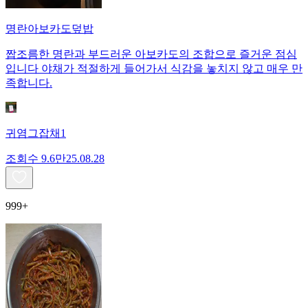
명란아보카도덮밥
짭조름한 명란과 부드러운 아보카도의 조합으로 즐거운 점심
입니다 야채가 적절하게 들어가서 식감을 놓치지 않고 매우 만
족합니다.
귀염그잡채1
조회수
9.6만
25.08.28
999+