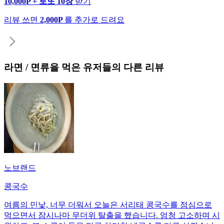
10,000P + 로또 10장
받기
리뷰 쓰면
2,000P
를 추가로 드려요
라면 / 면류
을 먹은 유저들의 다른 리뷰
노브랜드
콩국수
여름의 민낯, 너무 더워서 오늘은 서리태 콩국수를 점심으로
먹으면서 잠시나마 무더위 탈출을 했습니다. 엄청 고소하며 시