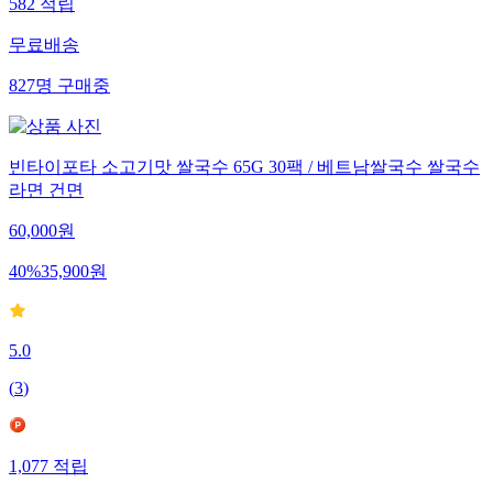
582
적립
무료배송
827
명
구매중
빈타이포타 소고기맛 쌀국수 65G 30팩 / 베트남쌀국수 쌀국수
라면 건면
60,000
원
40
%
35,900
원
5.0
(
3
)
1,077
적립