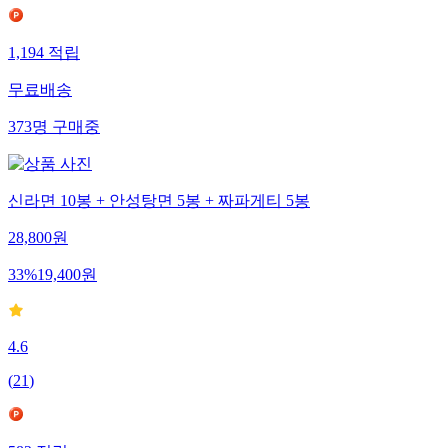
1,194
적립
무료배송
373
명
구매중
신라면 10봉 + 안성탕면 5봉 + 짜파게티 5봉
28,800
원
33
%
19,400
원
4.6
(
21
)