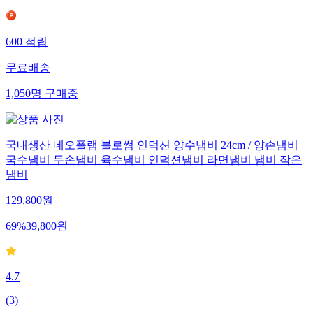
600
적립
무료배송
1,050
명
구매중
국내생산 네오플램 블로썸 인덕션 양수냄비 24cm / 양손냄비
국수냄비 두손냄비 육수냄비 인덕션냄비 라면냄비 냄비 작은
냄비
129,800
원
69
%
39,800
원
4.7
(
3
)