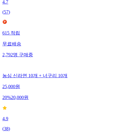
4.7
(
57
)
615
적립
무료배송
2,792
명
구매중
농심 신라면 10개 + 너구리 10개
25,000
원
20
%
20,000
원
4.9
(
38
)