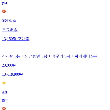
(
94
)
534
적립
무료배송
13,150
명
구매중
신라면 5봉 + 안성탕면 5봉 + 너구리 5봉 + 짜파게티 5봉
23,000
원
13
%
19,900
원
4.8
(
97
)