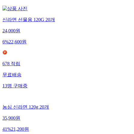
신라면 선물용 120G 20개
24,000
원
6
%
22,600
원
678
적립
무료배송
13
명
구매중
농심 신라면 120g 20개
35,900
원
41
%
21,200
원