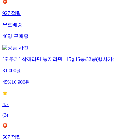
927
적립
무료배송
40
명
구매중
[오뚜기] 참깨라면 봉지라면 115g 16봉/32봉(행사가)
31,000
원
45
%
16,900
원
4.7
(
3
)
507
적립