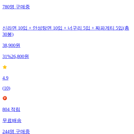
780
명
구매중
신라면 10입 + 안성탕면 10입 + 너구리 5입 + 짜파게티 5입(총
30봉)
38,900
원
31
%
26,800
원
4.9
(
10
)
804
적립
무료배송
244
명
구매중