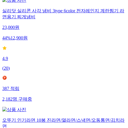
실리닷 실리콘 사각 냄비 3type 6color 전자레인지 계란찜기 라
면용기 찌게냄비
23,000
원
44
%
12,900
원
4.9
(
20
)
387
적립
2,182
명
구매중
오뚜기 인기라면 10봉 진라면/열라면/스낵면/오동통면/김치라
면