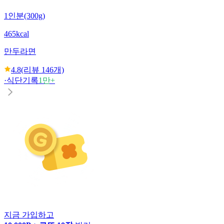
1인분(300g)
465kcal
만두라면
4.8
(리뷰
146
개)
·
식단기록
1만+
지금 가입하고