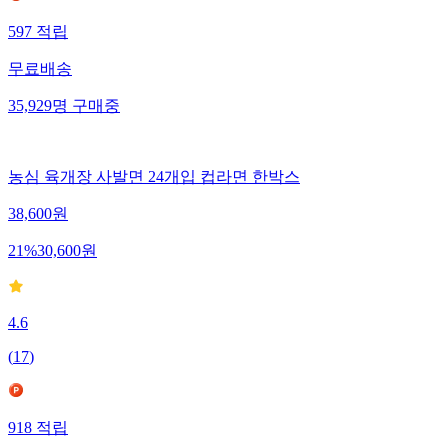
597
적립
무료배송
35,929
명
구매중
농심 육개장 사발면 24개입 컵라면 한박스
38,600
원
21
%
30,600
원
4.6
(
17
)
918
적립