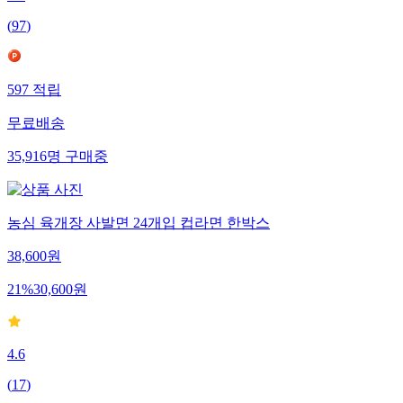
(
97
)
597
적립
무료배송
35,916
명
구매중
농심 육개장 사발면 24개입 컵라면 한박스
38,600
원
21
%
30,600
원
4.6
(
17
)