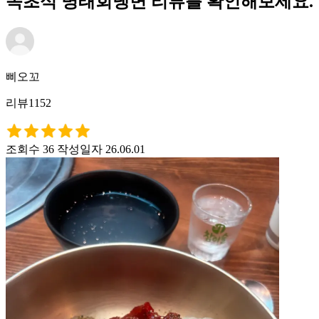
속초식 명태회냉면 리뷰를 확인해보세요.
삐오꼬
리뷰1152
조회수 36
작성일자 26.06.01