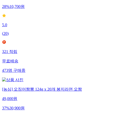
14,900
원
28
%
10,700
원
5.0
(
20
)
321
적립
무료배송
473
명
구매중
[농심] 오징어짬뽕 124g x 20개 봉지라면 오짬
49,000
원
37
%
30,900
원