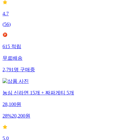
4.7
(
56
)
615
적립
무료배송
2,791
명
구매중
농심 신라면 15개 + 짜파게티 5개
28,100
원
28
%
20,200
원