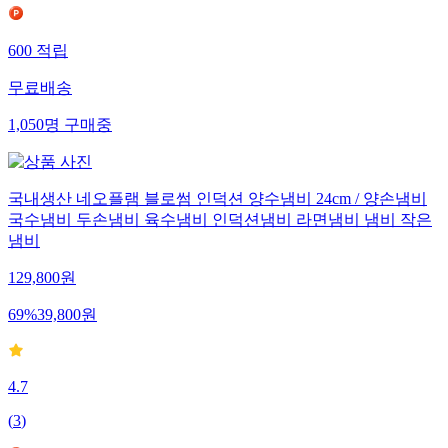
600
적립
무료배송
1,050
명
구매중
국내생산 네오플램 블로썸 인덕션 양수냄비 24cm / 양손냄비
국수냄비 두손냄비 육수냄비 인덕션냄비 라면냄비 냄비 작은
냄비
129,800
원
69
%
39,800
원
4.7
(
3
)