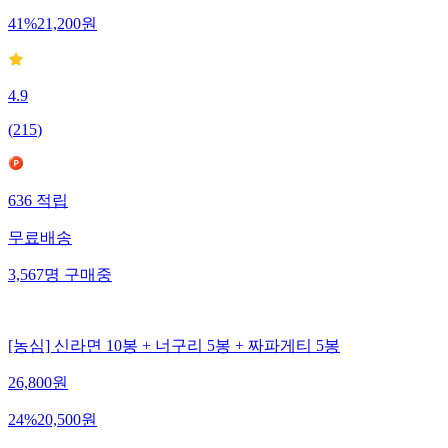
41
%
21,200
원
4.9
(
215
)
636
적립
무료배송
3,567
명
구매중
[농심] 신라면 10봉 + 너구리 5봉 + 짜파게티 5봉
26,800
원
24
%
20,500
원