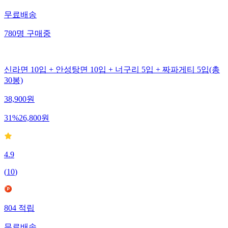
무료배송
780
명
구매중
신라면 10입 + 안성탕면 10입 + 너구리 5입 + 짜파게티 5입(총
30봉)
38,900
원
31
%
26,800
원
4.9
(
10
)
804
적립