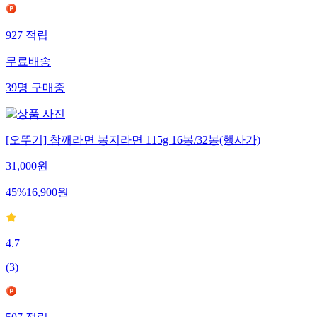
927
적립
무료배송
39
명
구매중
[오뚜기] 참깨라면 봉지라면 115g 16봉/32봉(행사가)
31,000
원
45
%
16,900
원
4.7
(
3
)