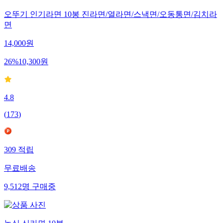
오뚜기 인기라면 10봉 진라면/열라면/스낵면/오동통면/김치라
면
14,000
원
26
%
10,300
원
4.8
(
173
)
309
적립
무료배송
9,512
명
구매중