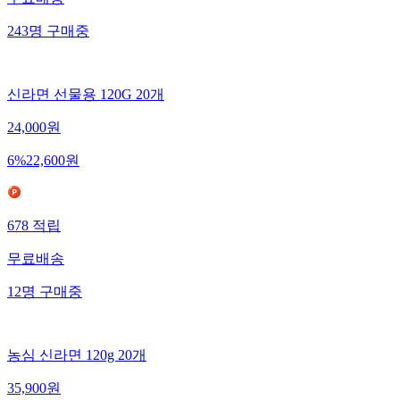
무료배송
243
명
구매중
신라면 선물용 120G 20개
24,000
원
6
%
22,600
원
678
적립
무료배송
12
명
구매중
농심 신라면 120g 20개
35,900
원