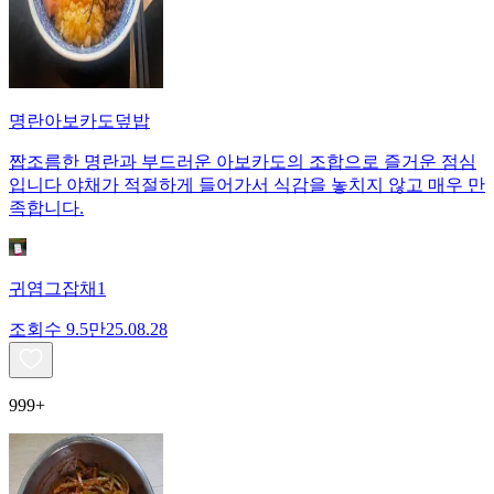
명란아보카도덮밥
짭조름한 명란과 부드러운 아보카도의 조합으로 즐거운 점심
입니다 야채가 적절하게 들어가서 식감을 놓치지 않고 매우 만
족합니다.
귀염그잡채1
조회수
9.5만
25.08.28
999+