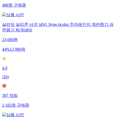
488
명
구매중
실리닷 실리콘 사각 냄비 3type 6color 전자레인지 계란찜기 라
면용기 찌게냄비
23,000
원
44
%
12,900
원
4.9
(
20
)
387
적립
2,182
명
구매중