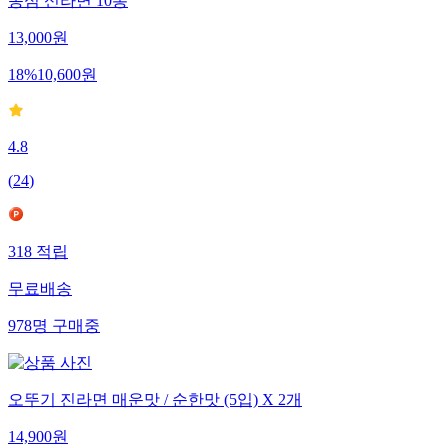
농심 신라면 10봉
13,000
원
18
%
10,600
원
4.8
(
24
)
318
적립
무료배송
978
명
구매중
오뚜기 진라면 매운맛 / 순한맛 (5입) X 2개