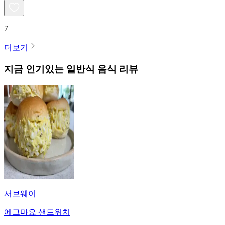
7
더보기
지금 인기있는
일반식
음식 리뷰
서브웨이
에그마요 샌드위치