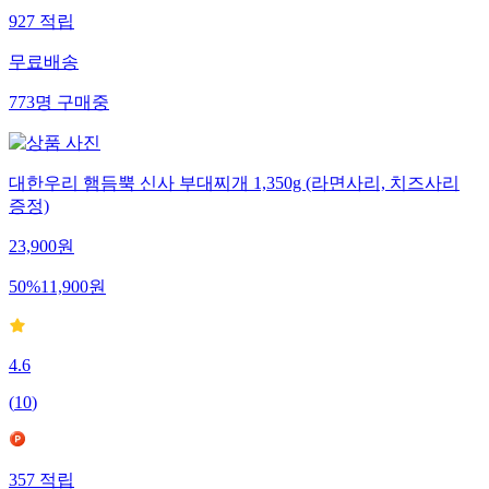
927
적립
무료배송
773
명
구매중
대한우리 햄듬뿍 신사 부대찌개 1,350g (라면사리, 치즈사리
증정)
23,900
원
50
%
11,900
원
4.6
(
10
)
357
적립