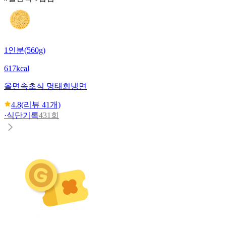
1인분(560g)
617kcal
올면
속초식 명태회냉면
4.8
(리뷰
41
개)
·
식단기록
431회