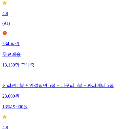
4.8
(
91
)
534
적립
무료배송
13,130
명
구매중
신라면 5봉 + 안성탕면 5봉 + 너구리 5봉 + 짜파게티 5봉
23,000
원
13
%
19,900
원
4.8