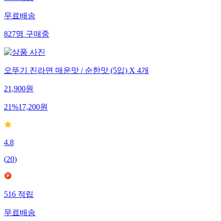
582
적립
무료배송
827
명
구매중
오뚜기 진라면 매운맛 / 순한맛 (5입) X 4개
21,900
원
21
%
17,200
원
4.8
(
20
)
516
적립
무료배송