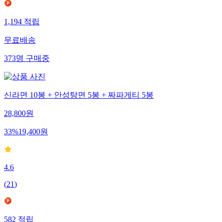
1,194
적립
무료배송
373
명
구매중
신라면 10봉 + 안성탕면 5봉 + 짜파게티 5봉
28,800
원
33
%
19,400
원
4.6
(
21
)