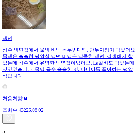
냉면
성수 냉면집에서 물냉 비냉 녹두빈대떡. 만두지칭이 먹었어요.
물냉은 슴슴한 평양식 냉면 비냉은 달콤한 냉면. 검색해서 찿
았는데 성수에서 유명한 냉명집이었어요. La갈비도 먹었는데
맛있었습니다. 물냉 육수 슴슴한 맛. 마니아들 좋아하는 평양
식입니다
처음처럼94
조회수
432
26.08.02
5