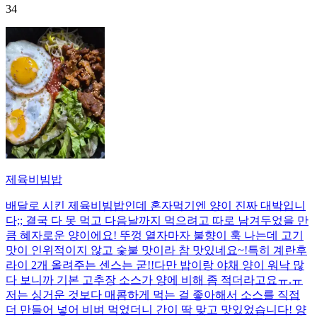
34
제육비빔밥
배달로 시킨 제육비빔밥인데 혼자먹기엔 양이 진짜 대박입니
다;; 결국 다 못 먹고 다음날까지 먹으려고 따로 남겨두었을 만
큼 혜자로운 양이에요! 뚜껑 열자마자 불향이 훅 나는데 고기
맛이 인위적이지 않고 숯불 맛이라 참 맛있네요~!특히 계란후
라이 2개 올려주는 센스는 굳!! ​다만 밥이랑 야채 양이 워낙 많
다 보니까 기본 고추장 소스가 양에 비해 좀 적더라고요ㅠ.ㅠ
저는 싱거운 것보다 매콤하게 먹는 걸 좋아해서 소스를 직접
더 만들어 넣어 비벼 먹었더니 간이 딱 맞고 맛있었습니다! 양