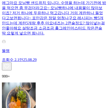
에그마요 모닝빵 샌드위치 입니다. 수영을 하는데 가기전에 밥
을 먹으면 좀 무겁더라고요~ 모닝빵하나에 내용물이 많아보
이죠? 저거 하나에 두유하나 먹고갑니다 거의 계란하나 들었
다고보면됩니다~ 포만감은 정말 엄청나구요 레시피는 빵5개
만드는데 계란5개랑 후추 마요네즈는 2큰술정도? 많이넣는걸
안좋아해요 설탕조금 소금조금 홀그레인머스터드 작은큰술
딱 요렇게 넣으면 됩니다.
똘맹
조회수
2.1만
25.08.29
999+