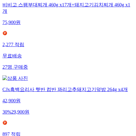
비비고 스팸부대찌개 460g x17개+돼지고기김치찌개 460g x1
개
75,900
원
2,277
적립
무료배송
27
명
구매중
CJx흑백요리사 햇반 컵반 꽈리고추돼지고기덮밥 264g x4개
42,900
원
30
%
29,900
원
897
적립