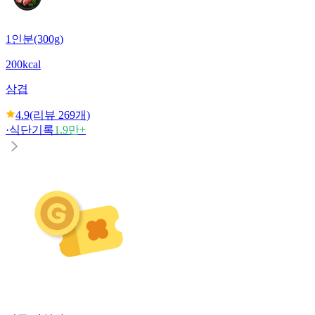
1인분(300g)
200kcal
삼겹
4.9
(리뷰
269
개)
·
식단기록
1.9만+