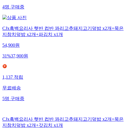
4
명
구매중
CJx흑백요리사 햇반 컵반 꽈리고추돼지고기덮밥 x2개+묵은
지참치덮밥 x2개+파김치 x1개
54,900
원
31
%
37,900
원
1,137
적립
무료배송
5
명
구매중
CJx흑백요리사 햇반 컵반 꽈리고추돼지고기덮밥 x2개+묵은
지참치덮밥 x2개+갓김치 x1개