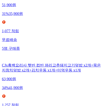
51,900
원
31
%
35,900
원
1,077
적립
무료배송
5
명
구매중
CJx흑백요리사 햇반 컵반 꽈리고추돼지고기덮밥 x2개+묵은
지참치덮밥 x2개+김치우동 x1개+미역우동 x1개
63,900
원
34
%
41,900
원