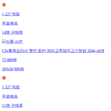
1,227
적립
무료배송
14
명
구매중
CJx흑백요리사 햇반 컵반 꽈리고추돼지고기덮밥 264g x8개
72,900
원
30
%
50,900
원
1,527
적립
무료배송
11
명
구매중