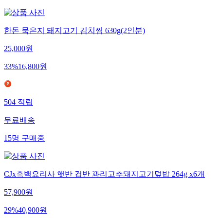
한돈 묵은지 돼지고기 김치찜 630g(2인분)
25,000
원
33
%
16,800
원
504
적립
무료배송
15
명
구매중
CJx흑백요리사 햇반 컵반 꽈리고추돼지고기덮밥 264g x6개
57,900
원
29
%
40,900
원