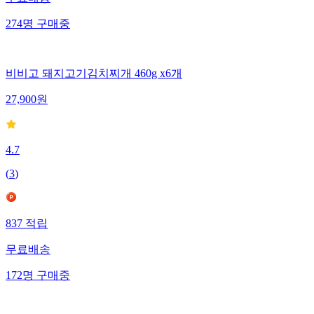
274
명
구매중
비비고 돼지고기김치찌개 460g x6개
27,900
원
4.7
(
3
)
837
적립
무료배송
172
명
구매중