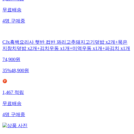
1,257
적립
무료배송
4
명
구매중
CJx흑백요리사 햇반 컵반 꽈리고추돼지고기덮밥 x2개+묵은
지참치덮밥 x2개+김치우동 x1개+미역우동 x1개+파김치 x1개
74,900
원
35
%
48,900
원
1,467
적립
무료배송
4
명
구매중