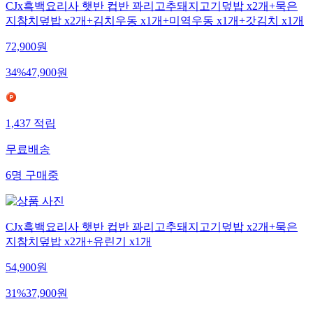
CJx흑백요리사 햇반 컵반 꽈리고추돼지고기덮밥 x2개+묵은
지참치덮밥 x2개+김치우동 x1개+미역우동 x1개+갓김치 x1개
72,900
원
34
%
47,900
원
1,437
적립
무료배송
6
명
구매중
CJx흑백요리사 햇반 컵반 꽈리고추돼지고기덮밥 x2개+묵은
지참치덮밥 x2개+유린기 x1개
54,900
원
31
%
37,900
원