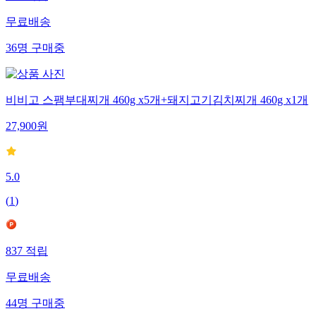
무료배송
36
명
구매중
비비고 스팸부대찌개 460g x5개+돼지고기김치찌개 460g x1개
27,900
원
5.0
(
1
)
837
적립
무료배송
44
명
구매중