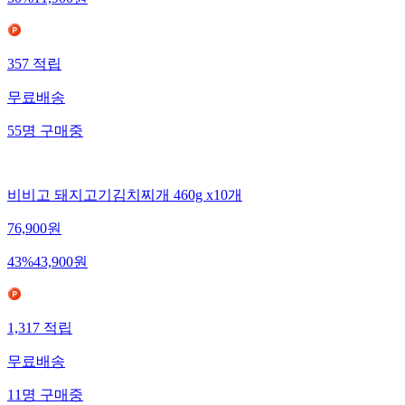
50
%
11,900
원
357
적립
무료배송
55
명
구매중
비비고 돼지고기김치찌개 460g x10개
76,900
원
43
%
43,900
원
1,317
적립
무료배송
11
명
구매중