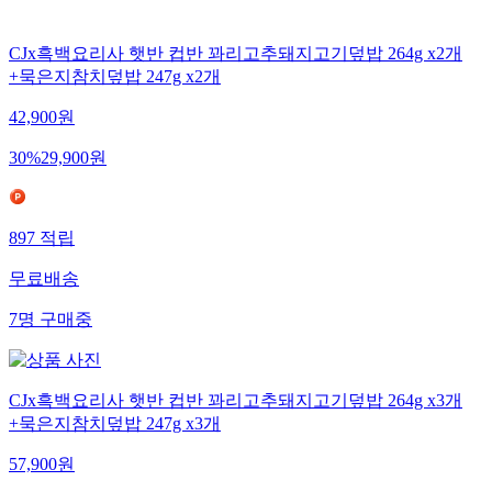
CJx흑백요리사 햇반 컵반 꽈리고추돼지고기덮밥 264g x2개
+묵은지참치덮밥 247g x2개
42,900
원
30
%
29,900
원
897
적립
무료배송
7
명
구매중
CJx흑백요리사 햇반 컵반 꽈리고추돼지고기덮밥 264g x3개
+묵은지참치덮밥 247g x3개
57,900
원