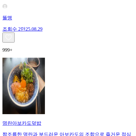
똘맹
조회수
2만
25.08.29
999+
명란아보카도덮밥
짭조름한 명란과 부드러운 아보카도의 조합으로 즐거운 점심