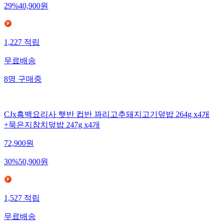
29
%
40,900
원
1,227
적립
무료배송
8
명
구매중
CJx흑백요리사 햇반 컵반 꽈리고추돼지고기덮밥 264g x4개
+묵은지참치덮밥 247g x4개
72,900
원
30
%
50,900
원
1,527
적립
무료배송