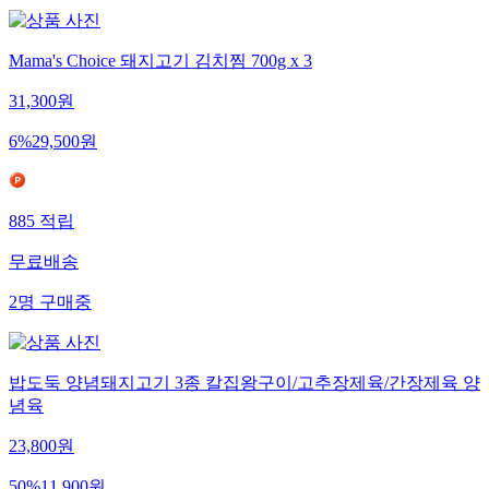
Mama's Choice 돼지고기 김치찜 700g x 3
31,300
원
6
%
29,500
원
885
적립
무료배송
2
명
구매중
밥도둑 양념돼지고기 3종 칼집왕구이/고추장제육/간장제육 양
념육
23,800
원