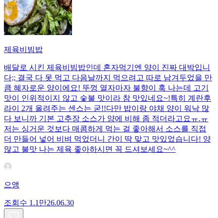
제육비빔밥
배달로 시킨 제육비빔밥인데 혼자먹기엔 양이 진짜 대박입니
다;; 결국 다 못 먹고 다음날까지 먹으려고 따로 남겨두었을 만
큼 혜자로운 양이에요! 뚜껑 열자마자 불향이 훅 나는데 고기
맛이 인위적이지 않고 숯불 맛이라 참 맛있네요~!특히 계란후
라이 2개 올려주는 센스는 굳!! ​다만 밥이랑 야채 양이 워낙 많
다 보니까 기본 고추장 소스가 양에 비해 좀 적더라고요ㅠ.ㅠ
저는 싱거운 것보다 매콤하게 먹는 걸 좋아해서 소스를 직접
더 만들어 넣어 비벼 먹었더니 간이 딱 맞고 맛있었습니다! 양
많고 불맛 나는 제육 좋아하시면 꼭 드셔보세요~^^
으앵
조회수
1.1만
26.06.30