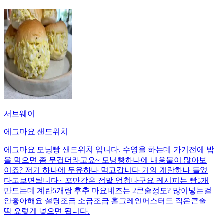
서브웨이
에그마요 샌드위치
에그마요 모닝빵 샌드위치 입니다. 수영을 하는데 가기전에 밥
을 먹으면 좀 무겁더라고요~ 모닝빵하나에 내용물이 많아보
이죠? 저거 하나에 두유하나 먹고갑니다 거의 계란하나 들었
다고보면됩니다~ 포만감은 정말 엄청나구요 레시피는 빵5개
만드는데 계란5개랑 후추 마요네즈는 2큰술정도? 많이넣는걸
안좋아해요 설탕조금 소금조금 홀그레인머스터드 작은큰술
딱 요렇게 넣으면 됩니다.