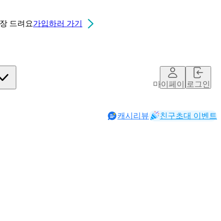
0장
드려요
가입하러 가기
마이페이지
로그인
캐시리뷰
친구초대 이벤트