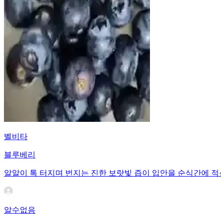
벨비타
블루베리
알알이 톡 터지며 번지는 진한 보랏빛 즙이 입안을 순식간에 적
알수없음