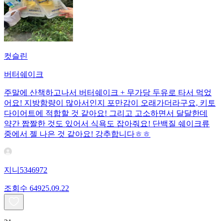
컷슬린
버터쉐이크
주말에 산책하고나서 버터쉐이크 + 무가당 두유로 타서 먹었
어요! 지방함량이 많아서인지 포만감이 오래가더라구요, 키토
다이어트에 적합할 것 같아요! 그리고 고소하면서 달달한데
약간 짭짤한 것도 있어서 식욕도 잡아줘요! 단백질 쉐이크류
중에서 젤 나은 것 같아요! 강추합니다ㅎㅎ
지니5346972
조회수
649
25.09.22