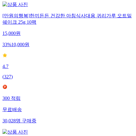
[만원의행복]한끼든든 건강한 아침식사대용 귀리가루 오트밀
쉐이크 25g 10팩
15,000
원
33
%
10,000
원
4.7
(
327
)
300
적립
무료배송
30,028
명
구매중