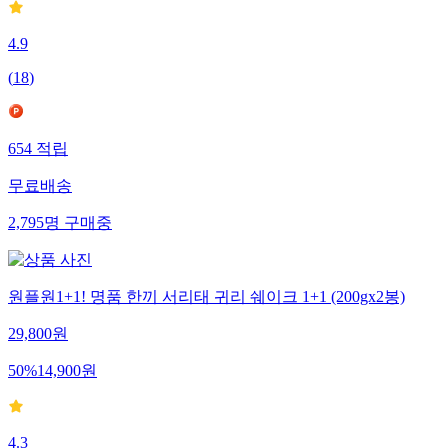
4.9
(
18
)
654
적립
무료배송
2,795
명
구매중
원플원1+1! 명품 한끼 서리태 귀리 쉐이크 1+1 (200gx2봉)
29,800
원
50
%
14,900
원