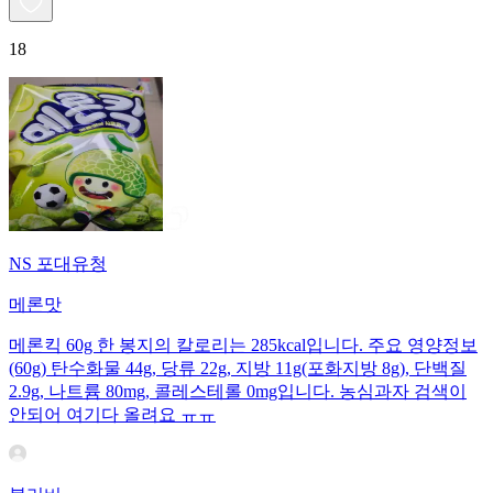
18
NS 포대유청
메론맛
메론킥 60g 한 봉지의 칼로리는 285kcal입니다. 주요 영양정보
(60g) 탄수화물 44g, 당류 22g, 지방 11g(포화지방 8g), 단백질
2.9g, 나트륨 80mg, 콜레스테롤 0mg입니다. 농심과자 검색이
안되어 여기다 올려요 ㅠㅠ