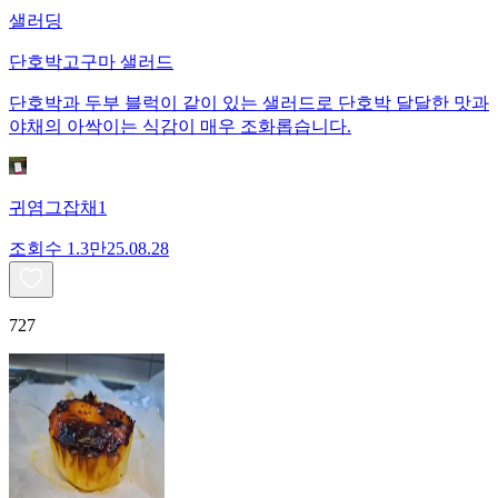
샐러딩
단호박고구마 샐러드
단호박과 두부 블럭이 같이 있는 샐러드로 단호박 달달한 맛과
야채의 아싹이는 식감이 매우 조화롭습니다.
귀염그잡채1
조회수
1.3만
25.08.28
727