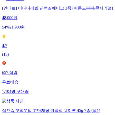
[인테로] 어나더레벨 단백질쉐이크 2종 (아몬드봉봉/콘시리얼)
48,000
원
54
%
21,900
원
4.7
(
18
)
657
적립
무료배송
1,194
명
구매중
심으뜸 꼬박꼬밥 고단저당 단백질 쉐이크 45g 7종 (택1)