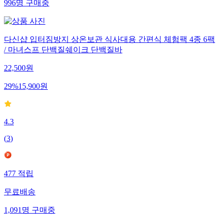
996
명
구매중
다신샵 입터짐방지 상온보관 식사대용 간편식 체험팩 4종 6팩
/ 마녀스프 단백질쉐이크 단백질바
22,500
원
29
%
15,900
원
4.3
(
3
)
477
적립
무료배송
1,091
명
구매중