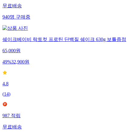
무료배송
940
명
구매중
쉐이크베이비 락토컷 프로틴 단백질 쉐이크 630g 보틀증정
65,000
원
49
%
32,900
원
4.8
(
14
)
987
적립
무료배송