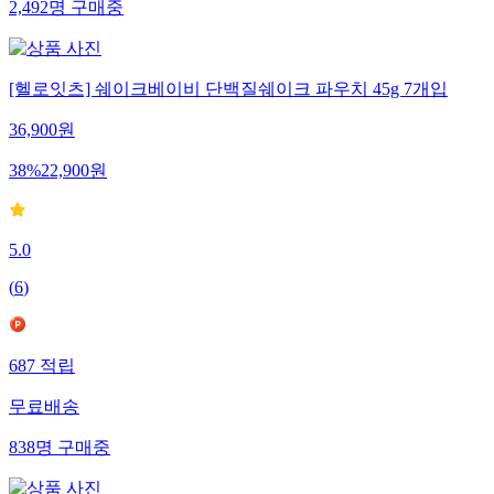
2,492
명
구매중
[헬로잇츠] 쉐이크베이비 단백질쉐이크 파우치 45g 7개입
36,900
원
38
%
22,900
원
5.0
(
6
)
687
적립
무료배송
838
명
구매중