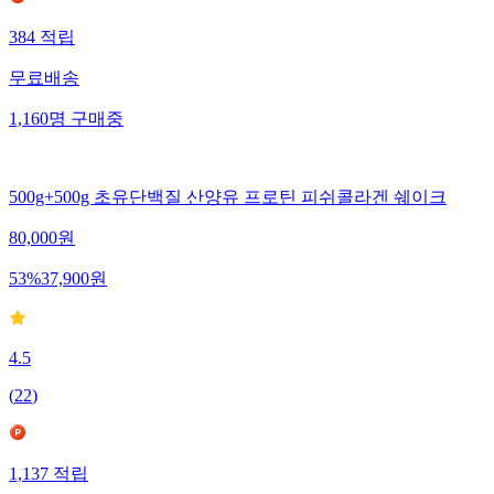
384
적립
무료배송
1,160
명
구매중
500g+500g 초유단백질 산양유 프로틴 피쉬콜라겐 쉐이크
80,000
원
53
%
37,900
원
4.5
(
22
)
1,137
적립