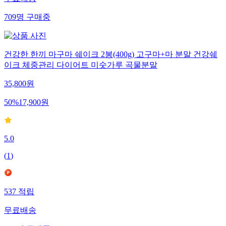
무료배송
709
명
구매중
건강한 한끼 마구마 쉐이크 2봉(400g) 고구마+마 분말 건강쉐
이크 체중관리 다이어트 미숫가루 곡물분말
35,800
원
50
%
17,900
원
5.0
(
1
)
537
적립
무료배송