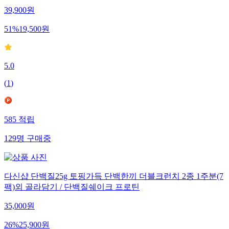
39,900
원
51
%
19,500
원
5.0
(
1
)
585
적립
129
명
구매중
다신샵 단백질25g 토핑가득 단백한끼 더블크런치 2종 1주분(7
팩)외 골라담기 / 단백질쉐이크 프로틴
35,000
원
26
%
25,900
원