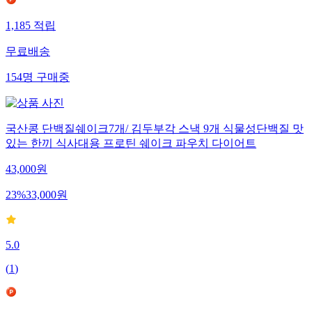
1,185
적립
무료배송
154
명
구매중
국산콩 단백질쉐이크7개/ 김두부각 스낵 9개 식물성단백질 맛
있는 한끼 식사대용 프로틴 쉐이크 파우치 다이어트
43,000
원
23
%
33,000
원
5.0
(
1
)