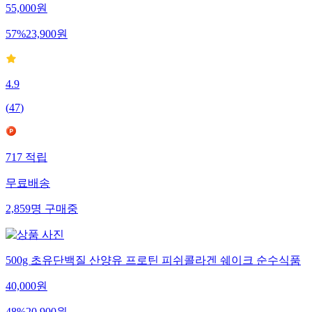
55,000
원
57
%
23,900
원
4.9
(
47
)
717
적립
무료배송
2,859
명
구매중
500g 초유단백질 산양유 프로틴 피쉬콜라겐 쉐이크 순수식품
40,000
원