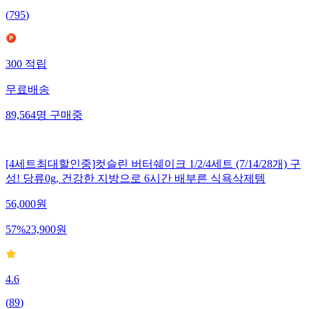
(
795
)
300
적립
무료배송
89,564
명
구매중
[4세트최대할인중]컷슬린 버터쉐이크 1/2/4세트 (7/14/28개) 구
성! 당류0g, 건강한 지방으로 6시간 배부른 식욕삭제템
56,000
원
57
%
23,900
원
4.6
(
89
)