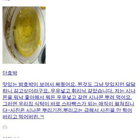
단호박
맛있는 밤호박이 보여서 쪄줬어요. 찐것도 그냥 맛있지만 달달
하니 갈고싶더라구요. 우유넣고 휘리닉 갈았습니다. 저는 시나
몬을 워낙 좋아해서 뭐든 우유넣고 갈면 시나몬 뿌려 먹어요.
그러면 우리집 식탁이 바로 스타빡스가 되는 매직이 펼쳐집니
다~사진은 시나몬 뿌리기전.뿌리고는 급해서 사진을 안 찍어
버리고 먹어버린.ㅋ