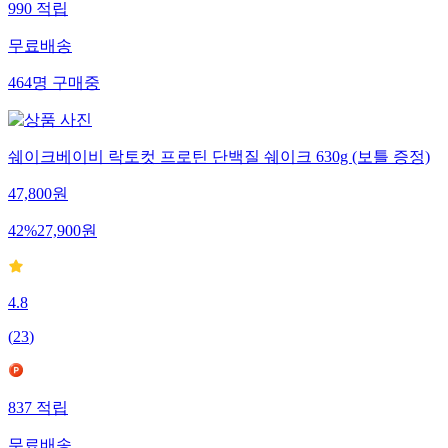
990
적립
무료배송
464
명
구매중
쉐이크베이비 락토컷 프로틴 단백질 쉐이크 630g (보틀 증정)
47,800
원
42
%
27,900
원
4.8
(
23
)
837
적립