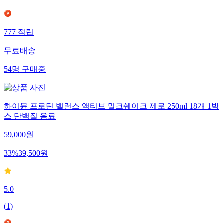
777
적립
무료배송
54
명
구매중
하이뮨 프로틴 밸런스 액티브 밀크쉐이크 제로 250ml 18개 1박
스 단백질 음료
59,000
원
33
%
39,500
원
5.0
(
1
)