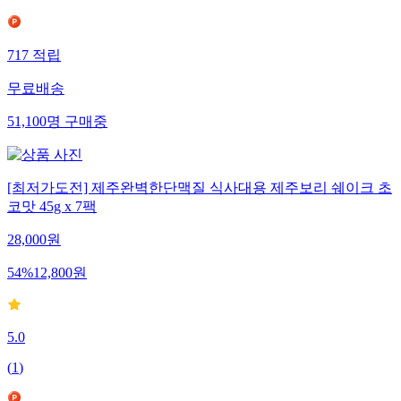
717
적립
무료배송
51,100
명
구매중
[최저가도전] 제주완벽한단맥질 식사대용 제주보리 쉐이크 초
코맛 45g x 7팩
28,000
원
54
%
12,800
원
5.0
(
1
)