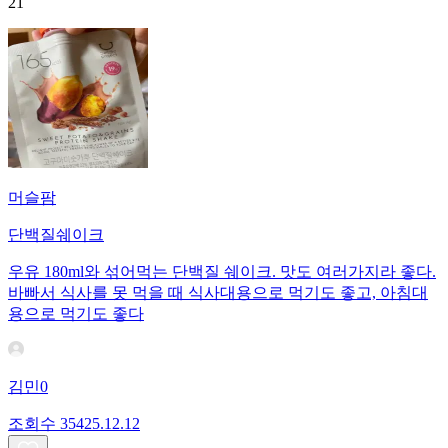
21
머슬팜
단백질쉐이크
우유 180ml와 섞어먹는 단백질 쉐이크. 맛도 여러가지라 좋다.
바빠서 식사를 못 먹을 때 식사대용으로 먹기도 좋고, 아침대
용으로 먹기도 좋다
김민0
조회수
354
25.12.12