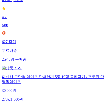
48
%
20,900
원
4.7
(
48
)
627
적립
무료배송
2,943
명
구매중
다신샵 고단백 쉐이크 단백한끼 5종 10팩 골라담기 / 프로틴 단
백질쉐이크
30,000
원
27
%
21,800
원