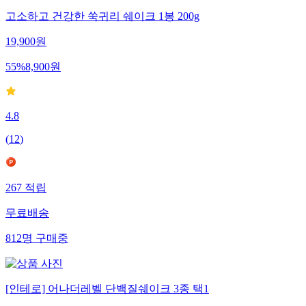
고소하고 건강한 쑥귀리 쉐이크 1봉 200g
19,900
원
55
%
8,900
원
4.8
(
12
)
267
적립
무료배송
812
명
구매중
[인테로] 어나더레벨 단백질쉐이크 3종 택1