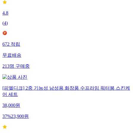
4.8
(
4
)
672
적립
무료배송
213
명
구매중
[피엘디크] 2중 기능성 남성용 화장품 수프라임 워터붐 스킨케
어 세트
38,000
원
37
%
23,900
원