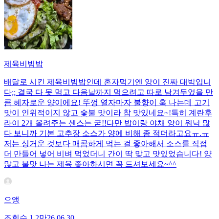
제육비빔밥
배달로 시킨 제육비빔밥인데 혼자먹기엔 양이 진짜 대박입니
다;; 결국 다 못 먹고 다음날까지 먹으려고 따로 남겨두었을 만
큼 혜자로운 양이에요! 뚜껑 열자마자 불향이 훅 나는데 고기
맛이 인위적이지 않고 숯불 맛이라 참 맛있네요~!특히 계란후
라이 2개 올려주는 센스는 굳!! ​다만 밥이랑 야채 양이 워낙 많
다 보니까 기본 고추장 소스가 양에 비해 좀 적더라고요ㅠ.ㅠ
저는 싱거운 것보다 매콤하게 먹는 걸 좋아해서 소스를 직접
더 만들어 넣어 비벼 먹었더니 간이 딱 맞고 맛있었습니다! 양
많고 불맛 나는 제육 좋아하시면 꼭 드셔보세요~^^
으앵
조회수
1.2만
26.06.30