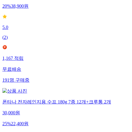
20
%
38,900
원
5.0
(
2
)
1,167
적립
무료배송
191
명
구매중
폰타나 전자레인지용 수프 180g 7종 12개+크루통 2개
30,000
원
25
%
22,400
원