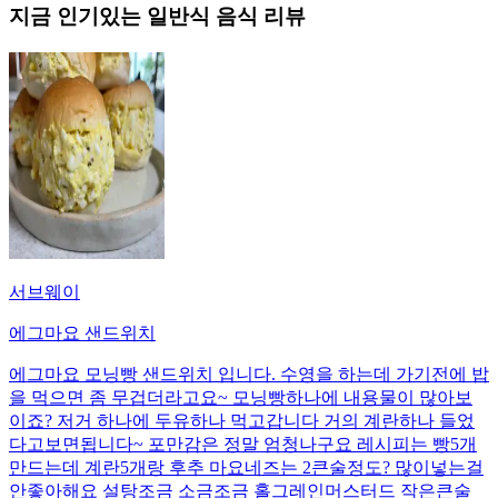
지금 인기있는
일반식
음식 리뷰
서브웨이
에그마요 샌드위치
에그마요 모닝빵 샌드위치 입니다. 수영을 하는데 가기전에 밥
을 먹으면 좀 무겁더라고요~ 모닝빵하나에 내용물이 많아보
이죠? 저거 하나에 두유하나 먹고갑니다 거의 계란하나 들었
다고보면됩니다~ 포만감은 정말 엄청나구요 레시피는 빵5개
만드는데 계란5개랑 후추 마요네즈는 2큰술정도? 많이넣는걸
안좋아해요 설탕조금 소금조금 홀그레인머스터드 작은큰술