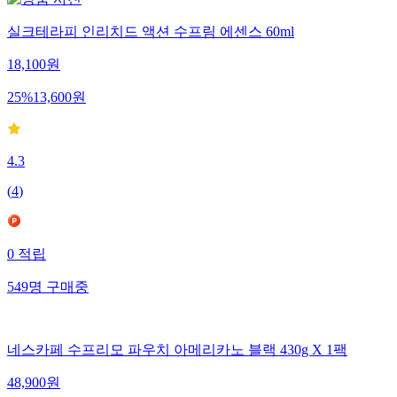
실크테라피 인리치드 액션 수프림 에센스 60ml
18,100
원
25
%
13,600
원
4.3
(
4
)
0
적립
549
명
구매중
네스카페 수프리모 파우치 아메리카노 블랙 430g X 1팩
48,900
원