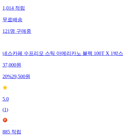
1,014
적립
무료배송
121
명
구매중
네스카페 수프리모 스틱 아메리카노 블랙 100T X 1박스
37,000
원
20
%
29,500
원
5.0
(
1
)
885
적립