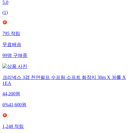
5.0
(
1
)
795
적립
무료배송
99
명
구매중
크리넥스 3겹 천연펄프 수프림 소프트 화장지 30m X 30롤 X
1EA
44,200
원
6
%
41,600
원
1,248
적립