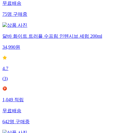
무료배송
75
명
구매중
달바 화이트 트러플 수프림 인텐시브 세럼 200ml
34,990
원
4.7
(
3
)
1,049
적립
무료배송
642
명
구매중