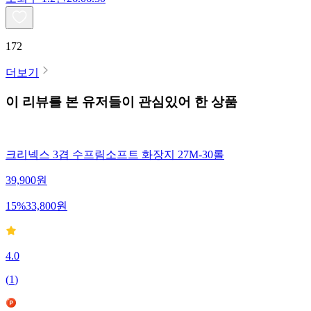
172
더보기
이 리뷰를 본 유저들이 관심있어 한 상품
크리넥스 3겹 수프림소프트 화장지 27M-30롤
39,900
원
15
%
33,800
원
4.0
(
1
)