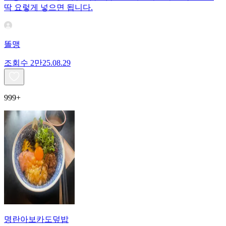
딱 요렇게 넣으면 됩니다.
똘맹
조회수
2만
25.08.29
999+
명란아보카도덮밥