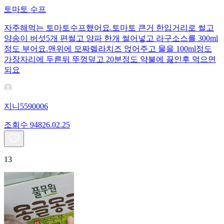
토마토 수프
자주해먹는 토마토수프했어요.토마토 큰거 한입거리로 썰고
양송이 버섯5개 편썰고 양파 한개 썰어넣고 라구소스를 300ml
정도 부어요.맨위에 모짜렐라치즈 얹어주고 물을 100ml정도
가장자리에 두른뒤 뚜껑덮고 20분정도 약불에 끓인후 먹으면
되요
지니5590006
조회수
948
26.02.25
13