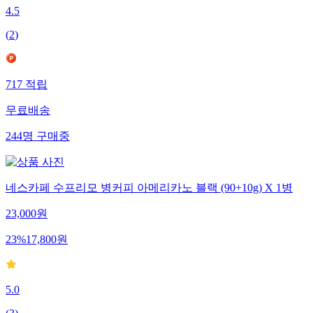
4.5
(
2
)
717
적립
무료배송
244
명
구매중
네스카페 수프리모 병커피 아메리카노 블랙 (90+10g) X 1병
23,000
원
23
%
17,800
원
5.0