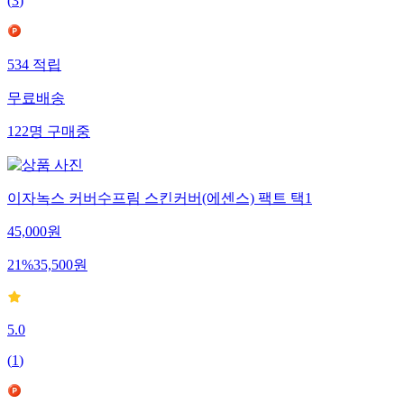
(
3
)
534
적립
무료배송
122
명
구매중
이자녹스 커버수프림 스킨커버(에센스) 팩트 택1
45,000
원
21
%
35,500
원
5.0
(
1
)