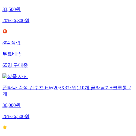
33,500
원
20
%
26,800
원
804
적립
무료배송
65
명
구매중
폰타나 즉석 컵수프 60g(20gX3개입) 10개 골라담기+크루통 2
개
36,000
원
26
%
26,500
원