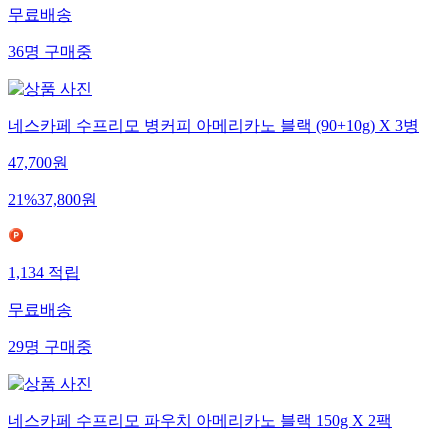
무료배송
36
명
구매중
네스카페 수프리모 병커피 아메리카노 블랙 (90+10g) X 3병
47,700
원
21
%
37,800
원
1,134
적립
무료배송
29
명
구매중
네스카페 수프리모 파우치 아메리카노 블랙 150g X 2팩