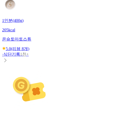
1인분(400g)
205kcal
온슾
토마토스튜
5.0
(리뷰
8
개)
·
식단기록
1천+