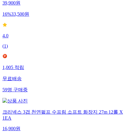
39,900
원
16
%
33,500
원
4.0
(
1
)
1,005
적립
무료배송
59
명
구매중
크리넥스 3겹 천연펄프 수프림 소프트 화장지 27m 12롤 X
1EA
16,900
원