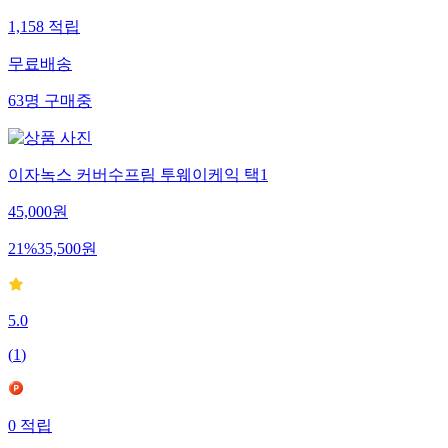
1,158
적립
무료배송
63
명
구매중
이자녹스 커버수프림 투웨이케익 택1
45,000
원
21
%
35,500
원
5.0
(
1
)
0
적립