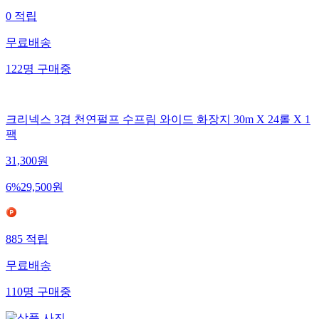
0
적립
무료배송
122
명
구매중
크리넥스 3겹 천연펄프 수프림 와이드 화장지 30m X 24롤 X 1
팩
31,300
원
6
%
29,500
원
885
적립
무료배송
110
명
구매중