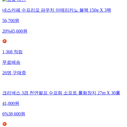
네스카페 수프리모 파우치 아메리카노 블랙 150g X 3팩
56,700
원
20
%
45,600
원
1,368
적립
무료배송
26
명
구매중
크리넥스 3겹 천연펄프 수프림 소프트 롤화장지 27m X 30롤
41,000
원
6
%
38,600
원