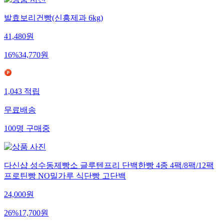
발효보리건빵(신흥제과 6kg)
41,480
원
16
%
34,770
원
1,043
적립
무료배송
100
명
구매중
다신샵 성수동제빵소 글루텐프리 단백한빵 4종 4팩/8팩/12팩
프로틴빵 NO밀가루 식단빵 고단백
24,000
원
26
%
17,700
원