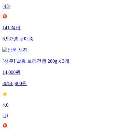
(
45
)
141
적립
6,937
명
구매중
[청우] 발효 보리건빵 280g x 3개
14,000
원
36
%
8,900
원
4.0
(
1
)