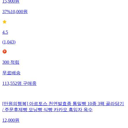
15,900
원
37
%
10,000
원
4.5
(
1,043
)
300
적립
무료배송
113,552
명
구매중
[만원의행복] 아르토스 천연발효종 통밀빵 10종 3팩 골라담기
/ 주문후제빵 모닝빵 식빵 카카오 흑임자 옥수
12,000
원