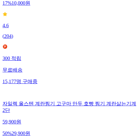
17
%
10,000
원
4.6
(
204
)
300
적립
무료배송
15,177
명
구매중
자일렉 올스텐 계란찜기 고구마 만두 호빵 찜기 계란삶는기계
2단
59,900
원
50
%
29,900
원