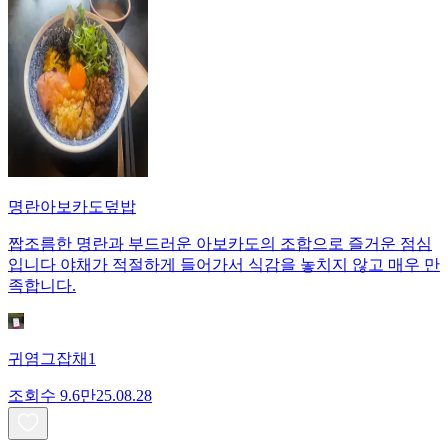
명란아보카도덮밥
짭조름한 명란과 부드러운 아보카도의 조합으로 즐거운 점심
입니다 야채가 적절하게 들어가서 식감을 놓치지 않고 매우 만
족합니다.
귀염그잡채1
조회수
9.6만
25.08.28