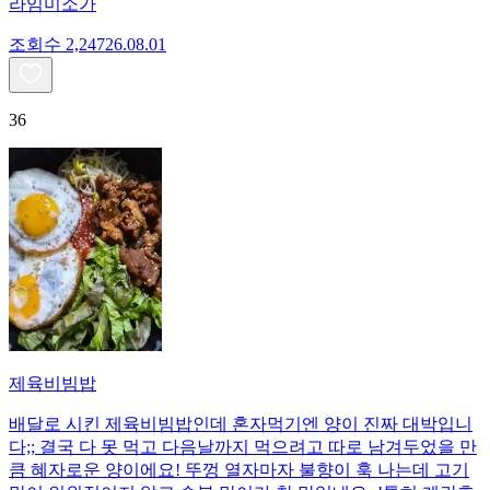
라임미소가
조회수
2,247
26.08.01
36
제육비빔밥
배달로 시킨 제육비빔밥인데 혼자먹기엔 양이 진짜 대박입니
다;; 결국 다 못 먹고 다음날까지 먹으려고 따로 남겨두었을 만
큼 혜자로운 양이에요! 뚜껑 열자마자 불향이 훅 나는데 고기