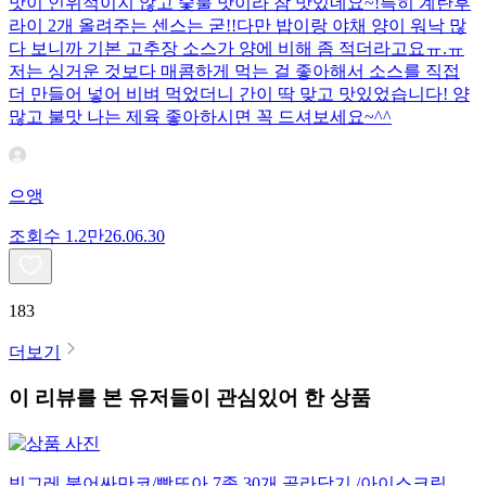
맛이 인위적이지 않고 숯불 맛이라 참 맛있네요~!특히 계란후
라이 2개 올려주는 센스는 굳!! ​다만 밥이랑 야채 양이 워낙 많
다 보니까 기본 고추장 소스가 양에 비해 좀 적더라고요ㅠ.ㅠ
저는 싱거운 것보다 매콤하게 먹는 걸 좋아해서 소스를 직접
더 만들어 넣어 비벼 먹었더니 간이 딱 맞고 맛있었습니다! 양
많고 불맛 나는 제육 좋아하시면 꼭 드셔보세요~^^
으앵
조회수
1.2만
26.06.30
183
더보기
이 리뷰를 본 유저들이 관심있어 한 상품
빙그레 붕어싸만코/빵또아 7종 30개 골라담기 /아이스크림