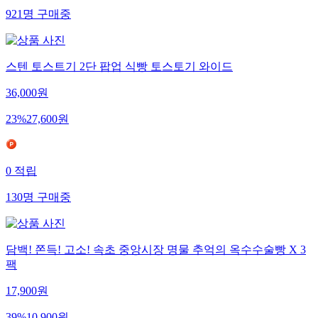
921
명
구매중
스텐 토스트기 2단 팝업 식빵 토스토기 와이드
36,000
원
23
%
27,600
원
0
적립
130
명
구매중
담백! 쫀득! 고소! 속초 중앙시장 명물 추억의 옥수수술빵 X 3
팩
17,900
원