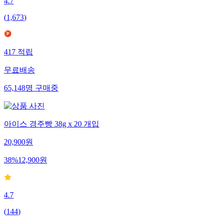
4.7
(
1,673
)
417
적립
무료배송
65,148
명
구매중
아이스 경주빵 38g x 20 개입
20,900
원
38
%
12,900
원
4.7
(
144
)