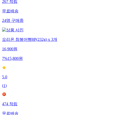
267
적립
무료배송
24
명
구매중
오리온 참붕어빵8P(232g) x 3개
16,900
원
7
%
15,800
원
5.0
(
1
)
474
적립