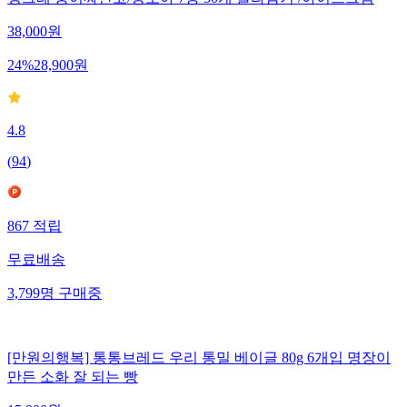
38,000
원
24
%
28,900
원
4.8
(
94
)
867
적립
무료배송
3,799
명
구매중
[만원의행복] 통통브레드 우리 통밀 베이글 80g 6개입 명장이
만든 소화 잘 되는 빵