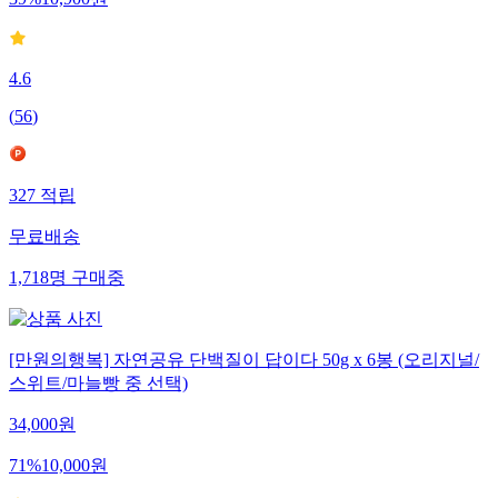
39
%
10,900
원
4.6
(
56
)
327
적립
무료배송
1,718
명
구매중
[만원의행복] 자연공유 단백질이 답이다 50g x 6봉 (오리지널/
스위트/마늘빵 중 선택)
34,000
원
71
%
10,000
원