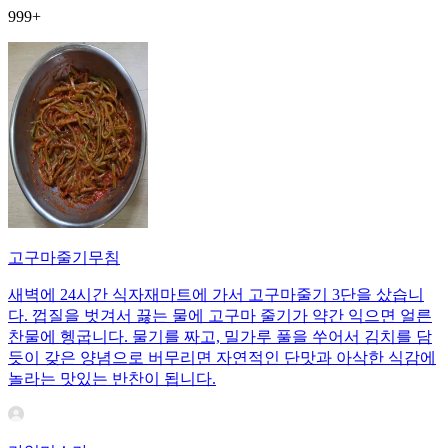
999+
고구마줄기무침
새벽에 24시간 식자재마트에 가서 고구마줄기 3단을 샀습니
다. 껍질을 벗겨서 끓는 물에 고구마 줄기가 약간 익으면 얼른
찬물에 헹굽니다. 물기를 짜고, 밀가루 풀을 쑤어서 김치를 담
듯이 갖은 양념으로 버무리면 자연적인 단맛과 아삭한 식감에
놀라는 맛있는 반찬이 됩니다.