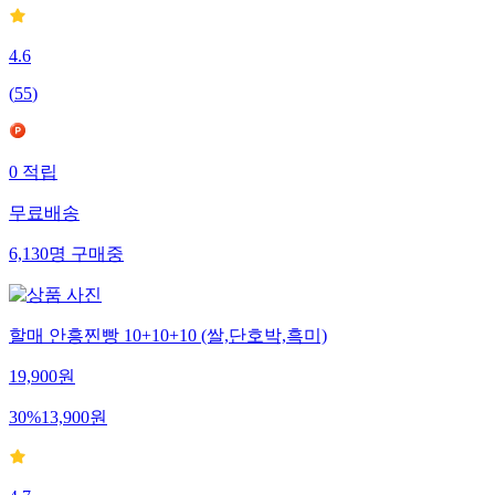
4.6
(
55
)
0
적립
무료배송
6,130
명
구매중
할매 안흥찐빵 10+10+10 (쌀,단호박,흑미)
19,900
원
30
%
13,900
원