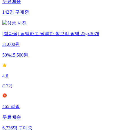
무료배송
142
명
구매중
[참다올] 담백하고 달콤한 찰보리 팥빵 25gx30개
31,000
원
50
%
15,500
원
4.6
(
172
)
465
적립
무료배송
6,736
명
구매중