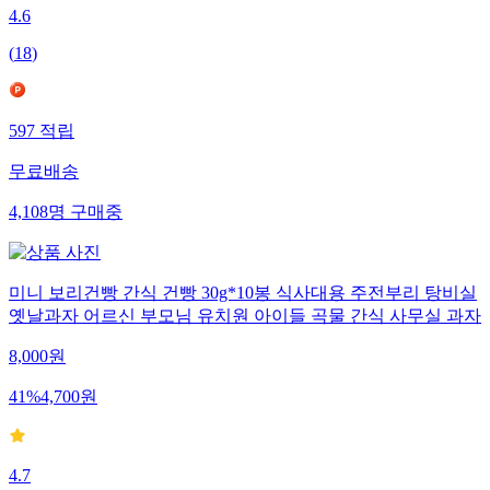
4.6
(
18
)
597
적립
무료배송
4,108
명
구매중
미니 보리건빵 간식 건빵 30g*10봉 식사대용 주전부리 탕비실
옛날과자 어르신 부모님 유치원 아이들 곡물 간식 사무실 과자
8,000
원
41
%
4,700
원
4.7