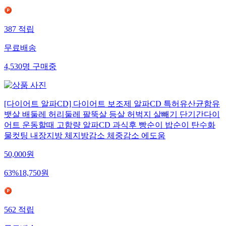
387
적립
무료배송
4,530
명
구매중
[다이어트 알파CD] 다이어트 보조제 알파CD 특허유산균함유
뱃살 배둘레 허리둘레 팔뚝살 등살 허벅지 살빼기 단기간다이
어트 운동할때 고함량 알파CD 과식후 빵순이 밥순이 탄수화
물컷팅 내장지방 체지방감소 체중감소 에도움
50,000
원
63
%
18,750
원
562
적립