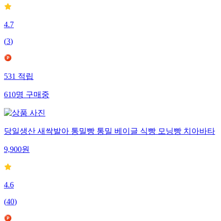
4.7
(
3
)
531
적립
610
명
구매중
당일생산 새싹발아 통밀빵 통밀 베이글 식빵 모닝빵 치아바타
9,900
원
4.6
(
40
)