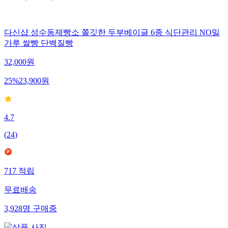
다신샵 성수동제빵소 쫄깃한 두부베이글 6종 식단관리 NO밀
가루 쌀빵 단백질빵
32,000
원
25
%
23,900
원
4.7
(
24
)
717
적립
무료배송
3,928
명
구매중