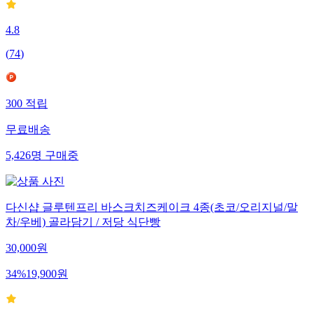
4.8
(
74
)
300
적립
무료배송
5,426
명
구매중
다신샵 글루텐프리 바스크치즈케이크 4종(초코/오리지널/말
차/우베) 골라담기 / 저당 식단빵
30,000
원
34
%
19,900
원