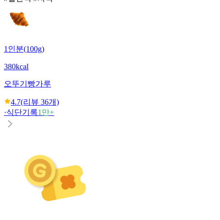
1인분(100g)
380kcal
오뚜기
빵가루
4.7
(리뷰
36
개)
·
식단기록
1만+