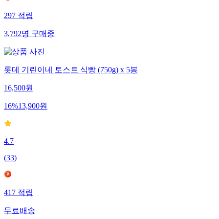
297
적립
3,792
명
구매중
롯데 기린이네 토스트 식빵 (750g) x 5봉
16,500
원
16
%
13,900
원
4.7
(
33
)
417
적립
무료배송