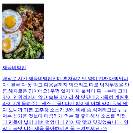
제육비빔밥
배달로 시킨 제육비빔밥인데 혼자먹기엔 양이 진짜 대박입니
다;; 결국 다 못 먹고 다음날까지 먹으려고 따로 남겨두었을 만
큼 혜자로운 양이에요! 뚜껑 열자마자 불향이 훅 나는데 고기
맛이 인위적이지 않고 숯불 맛이라 참 맛있네요~!특히 계란후
라이 2개 올려주는 센스는 굳!! ​다만 밥이랑 야채 양이 워낙 많
다 보니까 기본 고추장 소스가 양에 비해 좀 적더라고요ㅠ.ㅠ
저는 싱거운 것보다 매콤하게 먹는 걸 좋아해서 소스를 직접
더 만들어 넣어 비벼 먹었더니 간이 딱 맞고 맛있었습니다! 양
많고 불맛 나는 제육 좋아하시면 꼭 드셔보세요~^^