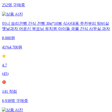
252
명
구매중
미니 보리건빵 간식 건빵 30g*10봉 식사대용 주전부리 탕비실
옛날과자 어르신 부모님 유치원 아이들 곡물 간식 사무실 과자
8,000
원
41
%
4,700
원
4.7
(
45
)
141
적립
6,938
명
구매중