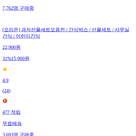
7,762
명
구매중
[오리온] 과자선물세트모음전 / 간식박스 / 선물세트 / 사무실
간식 / 어린이간식
22,900
원
31
%
15,900
원
4.9
(
24
)
477
적립
무료배송
3,693
명
구매중