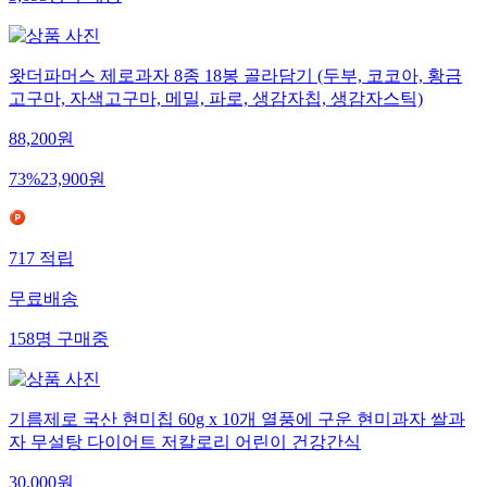
왓더파머스 제로과자 8종 18봉 골라담기 (두부, 코코아, 황금
고구마, 자색고구마, 메밀, 파로, 생감자칩, 생감자스틱)
88,200
원
73
%
23,900
원
717
적립
무료배송
158
명
구매중
기름제로 국산 현미칩 60g x 10개 열풍에 구운 현미과자 쌀과
자 무설탕 다이어트 저칼로리 어린이 건강간식
30,000
원