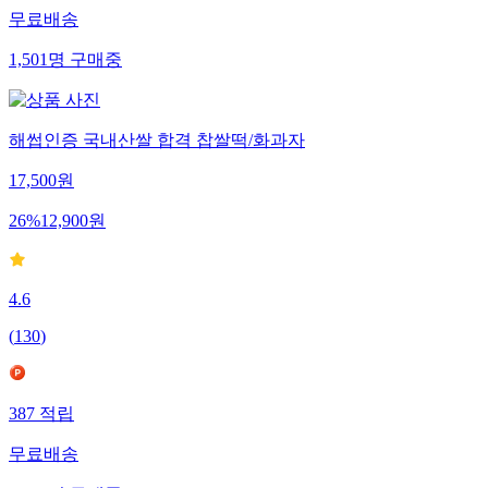
무료배송
1,501
명
구매중
해썹인증 국내산쌀 합격 찹쌀떡/화과자
17,500
원
26
%
12,900
원
4.6
(
130
)
387
적립
무료배송