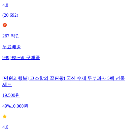
4.8
(
20,692
)
267
적립
무료배송
999,999+
명
구매중
[만원의행복] 고소함의 끝판왕! 국산 수제 두부과자 5팩 선물
세트
19,500
원
49
%
10,000
원
4.6