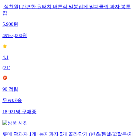
[삼천원] 간편한 원터치 버튼식 밀봉집게 밀폐클립 과자 봉투
집
5,900
원
49
%
3,000
원
4.1
(
21
)
90
적립
무료배송
18,921
명
구매중
롯데 곽과자 1개+봉지과자 5개 골라담기 (빈츠/몽쉘/꼬깔콘/치