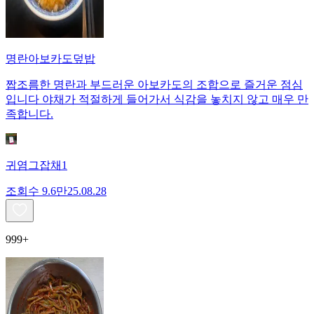
명란아보카도덮밥
짭조름한 명란과 부드러운 아보카도의 조합으로 즐거운 점심
입니다 야채가 적절하게 들어가서 식감을 놓치지 않고 매우 만
족합니다.
귀염그잡채1
조회수
9.6만
25.08.28
999+