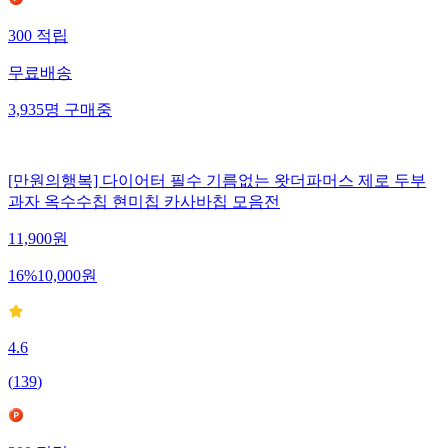
300
적립
무료배송
3,935
명
구매중
[만원의행복] 다이어터 필수 기름없는 왓더파머스 제로 두부
과자 옥수수칩 현미칩 카사바칩 모음전
11,900
원
16
%
10,000
원
4.6
(
139
)