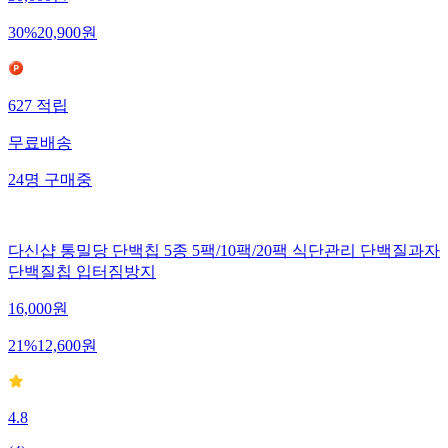
30
%
20,900
원
627
적립
무료배송
24
명
구매중
다신샵 통밀당 단백칩 5종 5팩/10팩/20팩 식단관리 단백질과자
단백질칩 입터짐방지
16,000
원
21
%
12,600
원
4.8