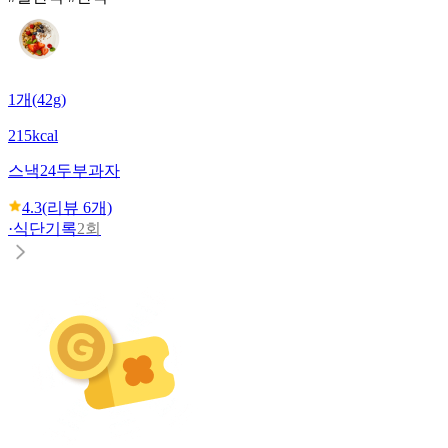
1개(42g)
215kcal
스낵24
두부과자
4.3
(리뷰
6
개)
·
식단기록
2회