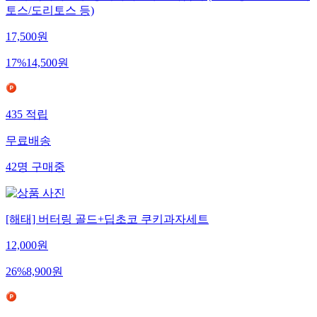
토스/도리토스 등)
17,500
원
17
%
14,500
원
435
적립
무료배송
42
명
구매중
[해태] 버터링 골드+딥초코 쿠키과자세트
12,000
원
26
%
8,900
원