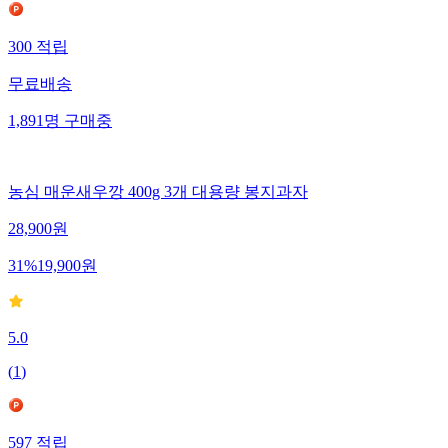
300
적립
무료배송
1,891
명
구매중
농심 매운새우깡 400g 3개 대용량 봉지과자
28,900
원
31
%
19,900
원
5.0
(
1
)