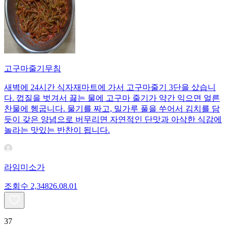
고구마줄기무침
새벽에 24시간 식자재마트에 가서 고구마줄기 3단을 샀습니
다. 껍질을 벗겨서 끓는 물에 고구마 줄기가 약간 익으면 얼른
찬물에 헹굽니다. 물기를 짜고, 밀가루 풀을 쑤어서 김치를 담
듯이 갖은 양념으로 버무리면 자연적인 단맛과 아삭한 식감에
놀라는 맛있는 반찬이 됩니다.
라임미소가
조회수
2,348
26.08.01
37