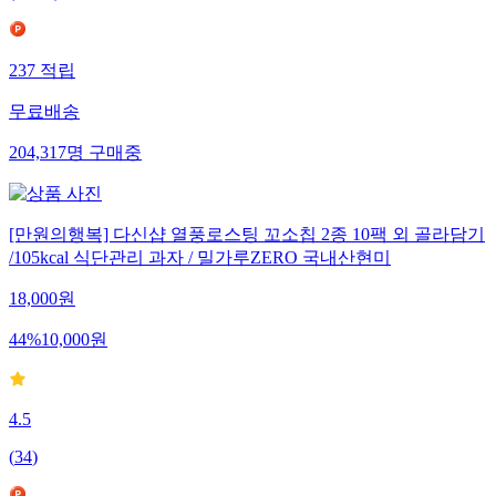
237
적립
무료배송
204,317
명
구매중
[만원의행복] 다신샵 열풍로스팅 꼬소칩 2종 10팩 외 골라담기
/105kcal 식단관리 과자 / 밀가루ZERO 국내산현미
18,000
원
44
%
10,000
원
4.5
(
34
)