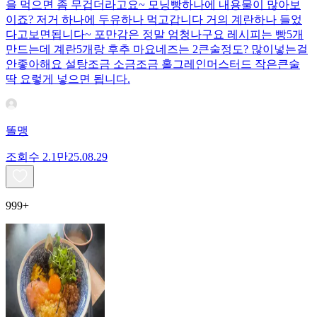
을 먹으면 좀 무겁더라고요~ 모닝빵하나에 내용물이 많아보
이죠? 저거 하나에 두유하나 먹고갑니다 거의 계란하나 들었
다고보면됩니다~ 포만감은 정말 엄청나구요 레시피는 빵5개
만드는데 계란5개랑 후추 마요네즈는 2큰술정도? 많이넣는걸
안좋아해요 설탕조금 소금조금 홀그레인머스터드 작은큰술
딱 요렇게 넣으면 됩니다.
똘맹
조회수
2.1만
25.08.29
999+