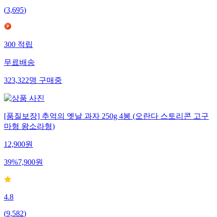
(
3,695
)
300
적립
무료배송
323,322
명
구매중
[품질보장] 추억의 옛날 과자 250g 4봉 (오란다 스토리콘 고구
마형 왕소라형)
12,900
원
39
%
7,900
원
4.8
(
9,582
)