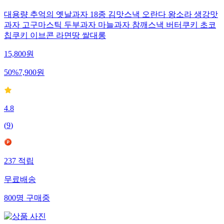
대용량 추억의 옛날과자 18종 김맛스낵 오란다 왕소라 생강맛
과자 고구마스틱 두부과자 마늘과자 참깨스낵 버터쿠키 초코
칩쿠키 이브콘 라면땅 쌀대롱
15,800
원
50
%
7,900
원
4.8
(
9
)
237
적립
무료배송
800
명
구매중