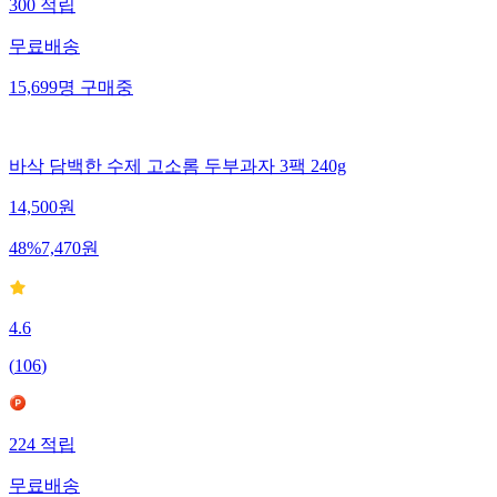
300
적립
무료배송
15,699
명
구매중
바삭 담백한 수제 고소롬 두부과자 3팩 240g
14,500
원
48
%
7,470
원
4.6
(
106
)
224
적립
무료배송