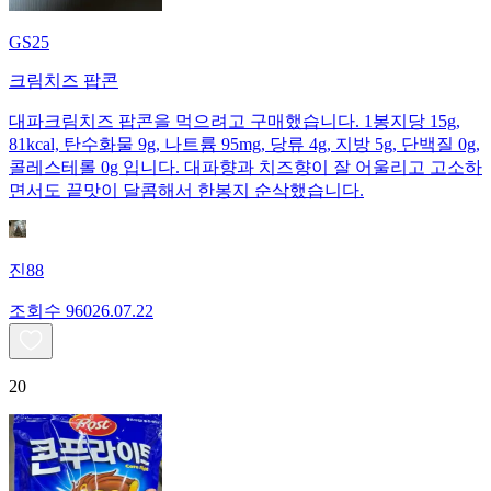
GS25
크림치즈 팝콘
대파크림치즈 팝콘을 먹으려고 구매했습니다. 1봉지당 15g,
81kcal, 탄수화물 9g, 나트륨 95mg, 당류 4g, 지방 5g, 단백질 0g,
콜레스테롤 0g 입니다. 대파향과 치즈향이 잘 어울리고 고소하
면서도 끝맛이 달콤해서 한봉지 순삭했습니다.
진88
조회수
960
26.07.22
20