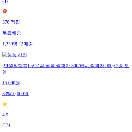
(
4
)
378
적립
무료배송
1,339
명
구매중
[만원의행복] 구운김 달콤 쌀과자 800/허니 쌀과자 900g 2종 모
음
15,000
원
33
%
10,000
원
4.9
(
13
)