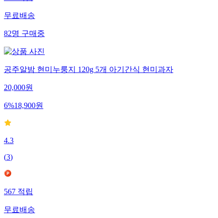
597
적립
무료배송
82
명
구매중
공주알밤 현미누룽지 120g 5개 아기간식 현미과자
20,000
원
6
%
18,900
원
4.3
(
3
)
567
적립
무료배송