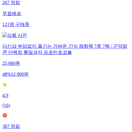
267
적립
무료배송
121
명
구매중
다신샵 부담없이 즐기는 가벼운 간식 체험팩 7종 7팩 / 곤약팝
콘 단백칩 통밀과자 프로틴초코볼
25,000
원
48
%
12,900
원
4.9
(
16
)
387
적립