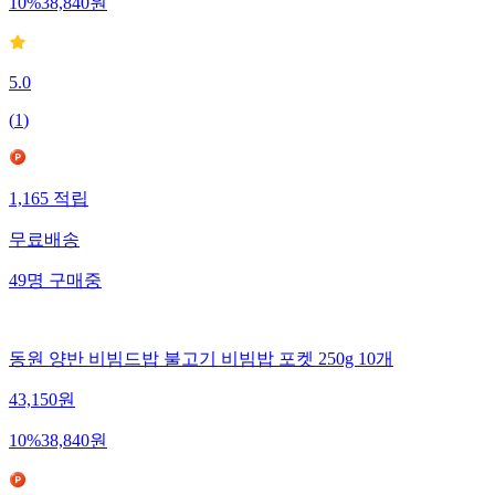
10
%
38,840
원
5.0
(
1
)
1,165
적립
무료배송
49
명
구매중
동원 양반 비빔드밥 불고기 비빔밥 포켓 250g 10개
43,150
원
10
%
38,840
원