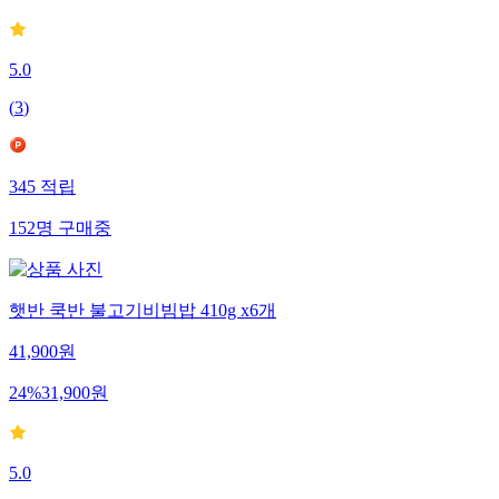
5.0
(
3
)
345
적립
152
명
구매중
햇반 쿡반 불고기비빔밥 410g x6개
41,900
원
24
%
31,900
원
5.0