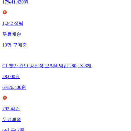
17
%
41,430
원
1,242
적립
무료배송
13
명
구매중
CJ 햇반 컵반 강된장 보리비빔밥 280g X 8개
28,000
원
6
%
26,400
원
792
적립
무료배송