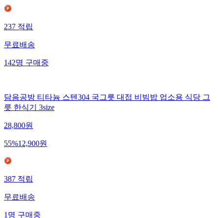
237
적립
무료배송
142
명
구매중
담음공방 티타늄 스텐304 국그릇 대접 비빔밥 업소용 식당 그
릇 한식기 3size
28,800
원
55
%
12,900
원
387
적립
무료배송