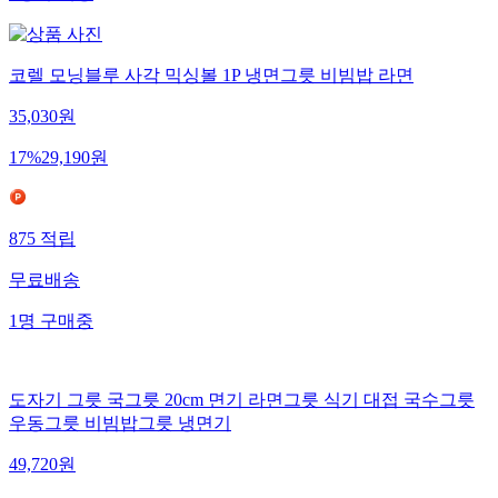
1
명
구매중
코렐 모닝블루 사각 믹싱볼 1P 냉면그릇 비빔밥 라면
35,030
원
17
%
29,190
원
875
적립
무료배송
1
명
구매중
도자기 그릇 국그릇 20cm 면기 라면그릇 식기 대접 국수그릇
우동그릇 비빔밥그릇 냉면기
49,720
원