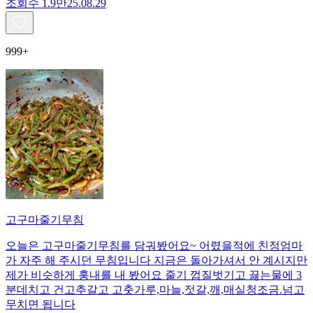
조회수
1.9만
25.08.29
999+
고구마줄기무침
오늘은 고구마줄기무침를 담궈봤어요~ 어렸을적에 친정엄마
가 자주 해 주시던 무침입니다 지금은 돌아가셔서 안 계시지만
제가 비슷하게 훙내를 내 봤어요 줄기 껍질벗기고 끓는물에 3
분데치고 건고추갈고 고춧가루,마늘,젓갈,깨,매실청조금.넘고
무치면 됩니다