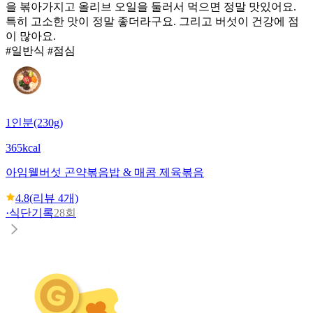
을 볶아가지고 올리브 오일을 둘러서 먹으면 정말 맛있어요.
특히 고소한 맛이 정말 좋더라구요. 그리고 버섯이 건강에 점
이 많아요.
#일반식 #점심
1인분(230g)
365kcal
아임웰
버섯 곤약볶음밥 & 매콤 제육볶음
4.8
(리뷰
4
개)
·
식단기록
28회