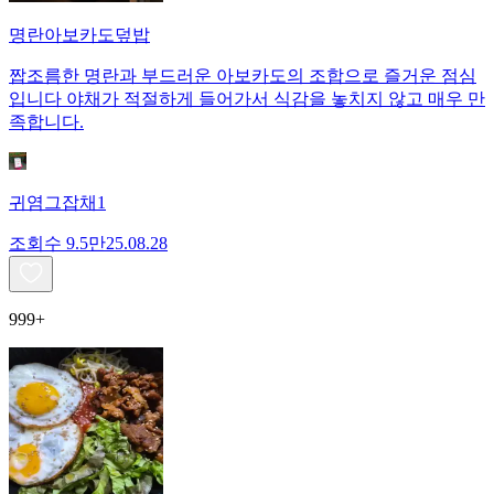
명란아보카도덮밥
짭조름한 명란과 부드러운 아보카도의 조합으로 즐거운 점심
입니다 야채가 적절하게 들어가서 식감을 놓치지 않고 매우 만
족합니다.
귀염그잡채1
조회수
9.5만
25.08.28
999+