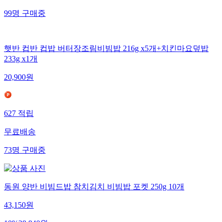
99
명
구매중
햇반 컵반 컵밥 버터장조림비빔밥 216g x5개+치킨마요덮밥
233g x1개
20,900
원
627
적립
무료배송
73
명
구매중
동원 양반 비빔드밥 참치김치 비빔밥 포켓 250g 10개
43,150
원