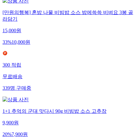
[만원의행복] 혼밥 나물 비빔밥 소스 밥에쓱쓱 비벼요 3봉 골
라담기
15,000
원
33
%
10,000
원
300
적립
무료배송
339
명
구매중
1+1 추억의 군대 맛다시 90g 비빔밥 소스 고추장
9,900
원
20
%
7,900
원