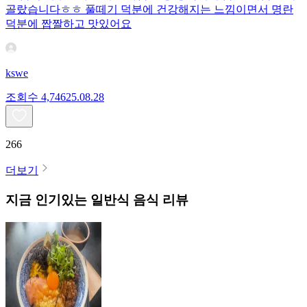
골랐습니다ㅎㅎ 풀떼기 덕분에 건강해지는 느낌이면서 명란
덕분에 짭짤하고 맛있어요
kswe
조회수
4,746
25.08.28
266
더보기
지금 인기있는
일반식
음식 리뷰