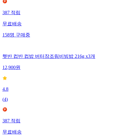
387
적립
무료배송
158
명
구매중
햇반 컵반 컵밥 버터장조림비빔밥 216g x3개
12,900
원
4.8
(
4
)
387
적립
무료배송