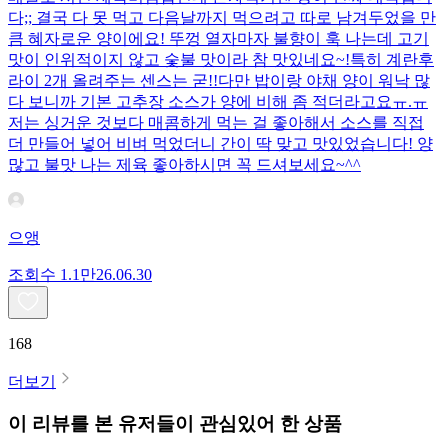
다;; 결국 다 못 먹고 다음날까지 먹으려고 따로 남겨두었을 만
큼 혜자로운 양이에요! 뚜껑 열자마자 불향이 훅 나는데 고기
맛이 인위적이지 않고 숯불 맛이라 참 맛있네요~!특히 계란후
라이 2개 올려주는 센스는 굳!! ​다만 밥이랑 야채 양이 워낙 많
다 보니까 기본 고추장 소스가 양에 비해 좀 적더라고요ㅠ.ㅠ
저는 싱거운 것보다 매콤하게 먹는 걸 좋아해서 소스를 직접
더 만들어 넣어 비벼 먹었더니 간이 딱 맞고 맛있었습니다! 양
많고 불맛 나는 제육 좋아하시면 꼭 드셔보세요~^^
으앵
조회수
1.1만
26.06.30
168
더보기
이 리뷰를 본 유저들이 관심있어 한 상품