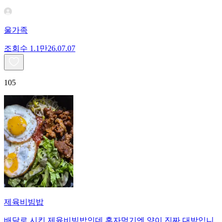
울가족
조회수
1.1만
26.07.07
105
제육비빔밥
배달로 시킨 제육비빔밥인데 혼자먹기엔 양이 진짜 대박입니