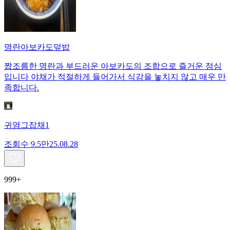
명란아보카도덮밥
짭조름한 명란과 부드러운 아보카도의 조합으로 즐거운 점심
입니다 야채가 적절하게 들어가서 식감을 놓치지 않고 매우 만
족합니다.
귀염그잡채1
조회수
9.5만
25.08.28
999+