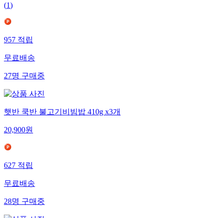
(
1
)
957
적립
무료배송
27
명
구매중
햇반 쿡반 불고기비빔밥 410g x3개
20,900
원
627
적립
무료배송
28
명
구매중