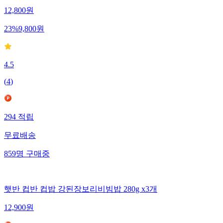
12,800
원
23
%
9,800
원
4.5
(
4
)
294
적립
무료배송
859
명
구매중
햇반 컵반 컵밥 강된장보리비빔밥 280g x3개
12,900
원