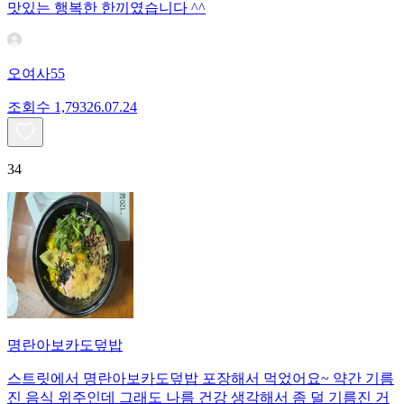
맛있는 행복한 한끼였습니다 ^^
오여사55
조회수
1,793
26.07.24
34
명란아보카도덮밥
스트릿에서 명란아보카도덮밥 포장해서 먹었어요~ 약간 기름
진 음식 위주인데 그래도 나름 건강 생각해서 좀 덜 기름진 거