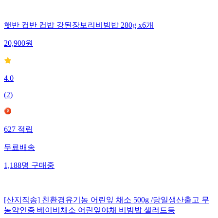
햇반 컵반 컵밥 강된장보리비빔밥 280g x6개
20,900
원
4.0
(
2
)
627
적립
무료배송
1,188
명
구매중
[산지직송] 친환경유기농 어린잎 채소 500g /당일생산출고 무
농약인증 베이비채소 어린잎야채 비빔밥 샐러드등