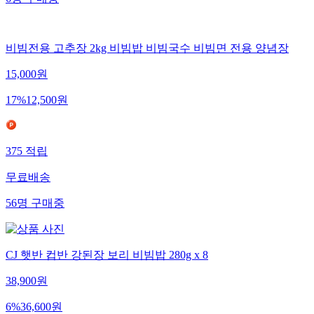
6
명
구매중
비빔전용 고추장 2kg 비빔밥 비빔국수 비빔면 전용 양념장
15,000
원
17
%
12,500
원
375
적립
무료배송
56
명
구매중
CJ 햇반 컵반 강된장 보리 비빔밥 280g x 8
38,900
원
6
%
36,600
원