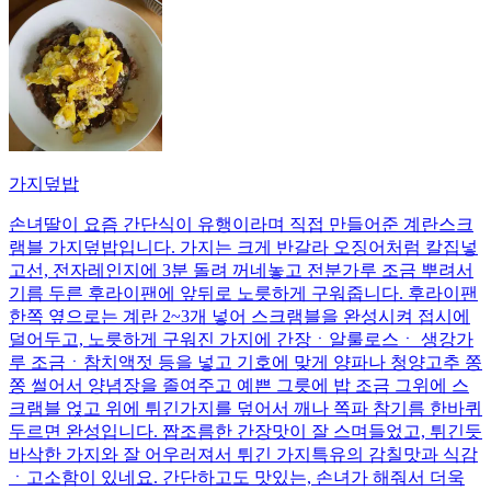
가지덮밥
손녀딸이 요즘 간단식이 유행이라며 직접 만들어준 계란스크
램블 가지덮밥입니다. 가지는 크게 반갈라 오징어처럼 칼집넣
고선, 전자레인지에 3분 돌려 꺼네놓고 전분가루 조금 뿌려서
기름 두른 후라이팬에 앞뒤로 노릇하게 구워줍니다. 후라이팬
한쪽 옆으로는 계란 2~3개 넣어 스크램블을 완성시켜 접시에
덜어두고, 노릇하게 구워진 가지에 간장ㆍ알룰로스ㆍ 생강가
루 조금ㆍ참치액젓 등을 넣고 기호에 맞게 양파나 청양고추 쫑
쫑 썰어서 양념장을 졸여주고 예쁜 그릇에 밥 조금 그위에 스
크램블 얹고 위에 튀긴가지를 덮어서 깨나 쪽파 참기름 한바퀴
두르면 완성입니다. 짭조름한 간장맛이 잘 스며들었고, 튀긴듯
바삭한 가지와 잘 어우러져서 튀긴 가지특유의 감칠맛과 식감
ㆍ고소함이 있네요. 간단하고도 맛있는, 손녀가 해줘서 더욱