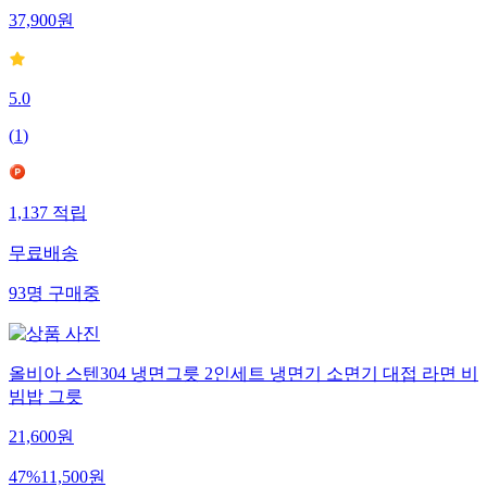
37,900
원
5.0
(
1
)
1,137
적립
무료배송
93
명
구매중
올비아 스텐304 냉면그릇 2인세트 냉면기 소면기 대접 라면 비
빔밥 그릇
21,600
원
47
%
11,500
원