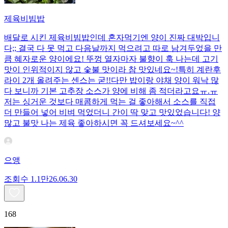
제육비빔밥
배달로 시킨 제육비빔밥인데 혼자먹기엔 양이 진짜 대박입니
다;; 결국 다 못 먹고 다음날까지 먹으려고 따로 남겨두었을 만
큼 혜자로운 양이에요! 뚜껑 열자마자 불향이 훅 나는데 고기
맛이 인위적이지 않고 숯불 맛이라 참 맛있네요~!특히 계란후
라이 2개 올려주는 센스는 굳!! ​다만 밥이랑 야채 양이 워낙 많
다 보니까 기본 고추장 소스가 양에 비해 좀 적더라고요ㅠ.ㅠ
저는 싱거운 것보다 매콤하게 먹는 걸 좋아해서 소스를 직접
더 만들어 넣어 비벼 먹었더니 간이 딱 맞고 맛있었습니다! 양
많고 불맛 나는 제육 좋아하시면 꼭 드셔보세요~^^
으앵
조회수
1.1만
26.06.30
168