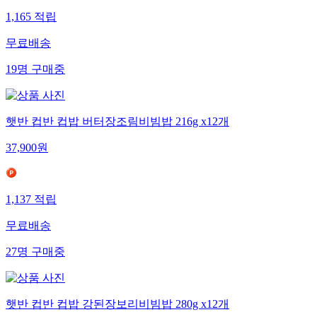
1,165
적립
무료배송
19
명
구매중
햇반 컵반 컵밥 버터장조림비빔밥 216g x12개
37,900
원
1,137
적립
무료배송
27
명
구매중
햇반 컵반 컵밥 강된장보리비빔밥 280g x12개