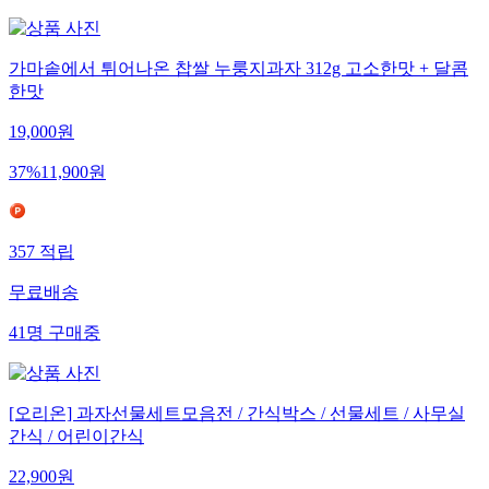
가마솥에서 튀어나온 찹쌀 누룽지과자 312g 고소한맛 + 달콤
한맛
19,000
원
37
%
11,900
원
357
적립
무료배송
41
명
구매중
[오리온] 과자선물세트모음전 / 간식박스 / 선물세트 / 사무실
간식 / 어린이간식
22,900
원