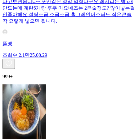
다고보면됩니다~ 포만감은 정말 엄청나구요 레시피는 빵5개
만드는데 계란5개랑 후추 마요네즈는 2큰술정도? 많이넣는걸
안좋아해요 설탕조금 소금조금 홀그레인머스터드 작은큰술
딱 요렇게 넣으면 됩니다.
똘맹
조회수
2.1만
25.08.29
999+