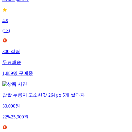
33
%
10,000
원
4.9
(
13
)
300
적립
무료배송
1,889
명
구매중
찹쌀 누룽지 고소한맛 264g x 5개 쌀과자
33,000
원
22
%
25,900
원