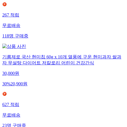
267
적립
무료배송
118
명
구매중
기름제로 국산 현미칩 60g x 10개 열풍에 구운 현미과자 쌀과
자 무설탕 다이어트 저칼로리 어린이 건강간식
30,000
원
30
%
20,900
원
627
적립
무료배송