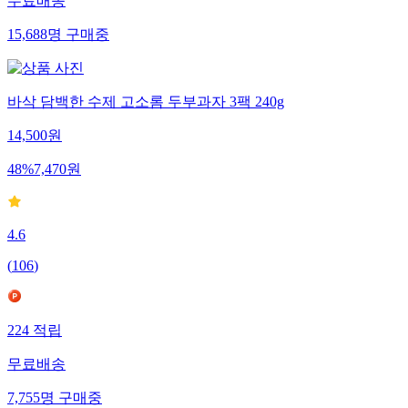
무료배송
15,688
명
구매중
바삭 담백한 수제 고소롬 두부과자 3팩 240g
14,500
원
48
%
7,470
원
4.6
(
106
)
224
적립
무료배송
7,755
명
구매중