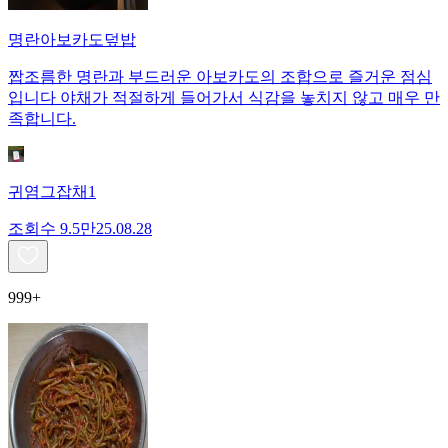
명란아보카도덮밥
짭조름한 명란과 부드러운 아보카도의 조합으로 즐거운 점심
입니다 야채가 적절하게 들어가서 식감을 놓치지 않고 매우 만
족합니다.
귀염그잡채1
조회수
9.5만
25.08.28
999+