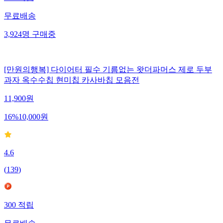
무료배송
3,924
명
구매중
[만원의행복] 다이어터 필수 기름없는 왓더파머스 제로 두부
과자 옥수수칩 현미칩 카사바칩 모음전
11,900
원
16
%
10,000
원
4.6
(
139
)
300
적립