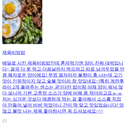
제육비빔밥
배달로 시킨 제육비빔밥인데 혼자먹기엔 양이 진짜 대박입니
다;; 결국 다 못 먹고 다음날까지 먹으려고 따로 남겨두었을 만
큼 혜자로운 양이에요! 뚜껑 열자마자 불향이 훅 나는데 고기
맛이 인위적이지 않고 숯불 맛이라 참 맛있네요~!특히 계란후
라이 2개 올려주는 센스는 굳!! ​다만 밥이랑 야채 양이 워낙 많
다 보니까 기본 고추장 소스가 양에 비해 좀 적더라고요ㅠ.ㅠ
저는 싱거운 것보다 매콤하게 먹는 걸 좋아해서 소스를 직접
더 만들어 넣어 비벼 먹었더니 간이 딱 맞고 맛있었습니다! 양
많고 불맛 나는 제육 좋아하시면 꼭 드셔보세요~^^