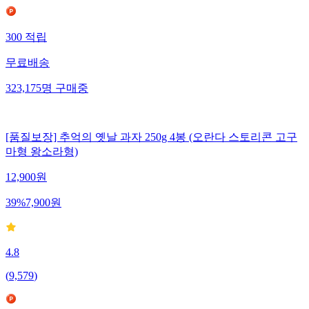
300
적립
무료배송
323,175
명
구매중
[품질보장] 추억의 옛날 과자 250g 4봉 (오란다 스토리콘 고구
마형 왕소라형)
12,900
원
39
%
7,900
원
4.8
(
9,579
)