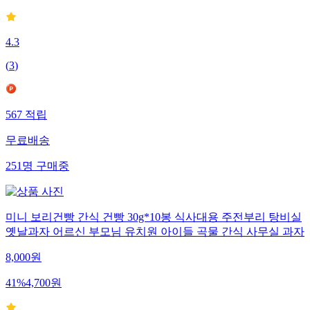
4.3
(
3
)
567
적립
무료배송
251
명
구매중
미니 보리건빵 간식 건빵 30g*10봉 식사대용 주전부리 탕비실
옛날과자 어르신 부모님 유치원 아이들 곡물 간식 사무실 과자
8,000
원
41
%
4,700
원