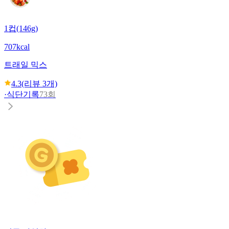
1컵(146g)
707kcal
트래일 믹스
4.3
(리뷰
3
개)
·
식단기록
73회