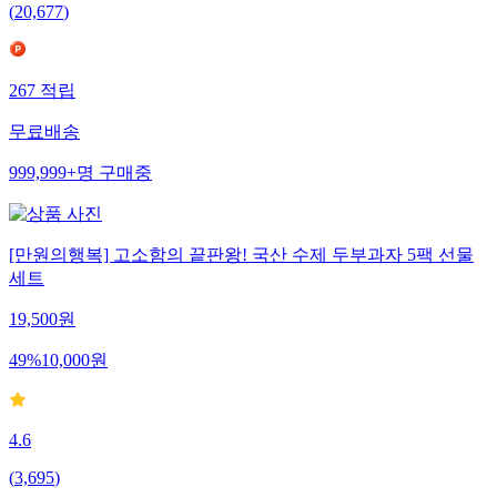
(
20,677
)
267
적립
무료배송
999,999+
명
구매중
[만원의행복] 고소함의 끝판왕! 국산 수제 두부과자 5팩 선물
세트
19,500
원
49
%
10,000
원
4.6
(
3,695
)