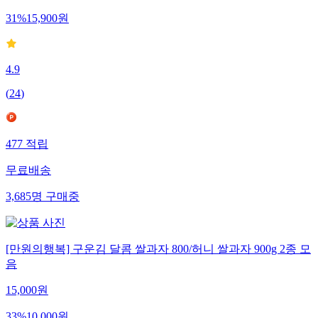
31
%
15,900
원
4.9
(
24
)
477
적립
무료배송
3,685
명
구매중
[만원의행복] 구운김 달콤 쌀과자 800/허니 쌀과자 900g 2종 모
음
15,000
원