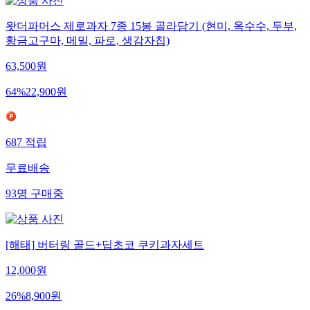
왓더파머스 제로과자 7종 15봉 골라담기 (현미, 옥수수, 두부,
황금고구마, 메밀, 파로, 생감자칩)
63,500
원
64
%
22,900
원
687
적립
무료배송
93
명
구매중
[해태] 버터링 골드+딥초코 쿠키과자세트
12,000
원
26
%
8,900
원