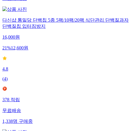
23
명
구매중
다신샵 통밀당 단백칩 5종 5팩/10팩/20팩 식단관리 단백질과자
단백질칩 입터짐방지
16,000
원
21
%
12,600
원
4.8
(
4
)
378
적립
무료배송
1,338
명
구매중