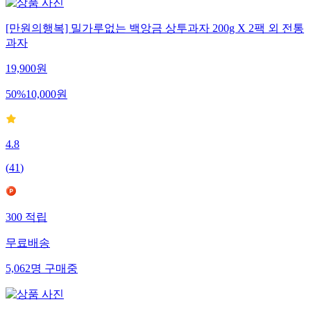
[만원의행복] 밀가루없는 백앙금 상투과자 200g X 2팩 외 전통
과자
19,900
원
50
%
10,000
원
4.8
(
41
)
300
적립
무료배송
5,062
명
구매중