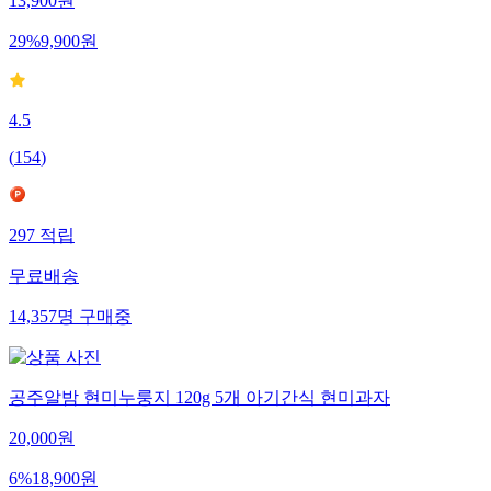
13,900
원
29
%
9,900
원
4.5
(
154
)
297
적립
무료배송
14,357
명
구매중
공주알밤 현미누룽지 120g 5개 아기간식 현미과자
20,000
원
6
%
18,900
원