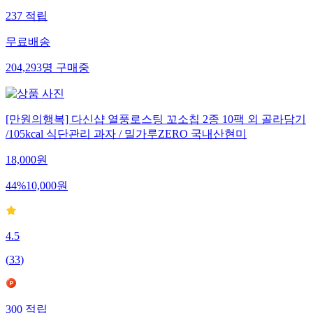
237
적립
무료배송
204,293
명
구매중
[만원의행복] 다신샵 열풍로스팅 꼬소칩 2종 10팩 외 골라담기
/105kcal 식단관리 과자 / 밀가루ZERO 국내산현미
18,000
원
44
%
10,000
원
4.5
(
33
)
300
적립