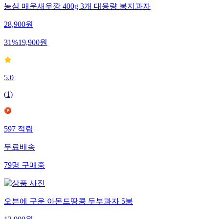
농심 매운새우깡 400g 3개 대용량 봉지과자
28,900
원
31
%
19,900
원
5.0
(
1
)
597
적립
무료배송
79
명
구매중
오븐에 구운 아몬드땅콩 두부과자 5봉