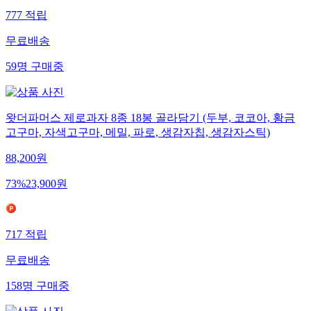
777
적립
무료배송
59
명
구매중
왓더파머스 제로과자 8종 18봉 골라담기 (두부, 코코아, 황금
고구마, 자색고구마, 메밀, 파로, 생감자칩, 생감자스틱)
88,200
원
73
%
23,900
원
717
적립
무료배송
158
명
구매중