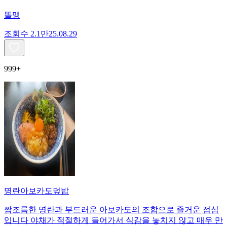
똘맹
조회수
2.1만
25.08.29
999+
명란아보카도덮밥
짭조름한 명란과 부드러운 아보카도의 조합으로 즐거운 점심
입니다 야채가 적절하게 들어가서 식감을 놓치지 않고 매우 만