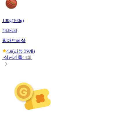
100g(100g)
443kcal
참깨드레싱
4.9
(리뷰
39
개)
·
식단기록
44회