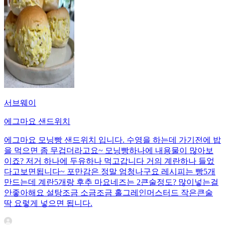
서브웨이
에그마요 샌드위치
에그마요 모닝빵 샌드위치 입니다. 수영을 하는데 가기전에 밥
을 먹으면 좀 무겁더라고요~ 모닝빵하나에 내용물이 많아보
이죠? 저거 하나에 두유하나 먹고갑니다 거의 계란하나 들었
다고보면됩니다~ 포만감은 정말 엄청나구요 레시피는 빵5개
만드는데 계란5개랑 후추 마요네즈는 2큰술정도? 많이넣는걸
안좋아해요 설탕조금 소금조금 홀그레인머스터드 작은큰술
딱 요렇게 넣으면 됩니다.