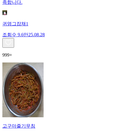
족합니다.
귀염그잡채1
조회수
9.6만
25.08.28
999+
고구마줄기무침