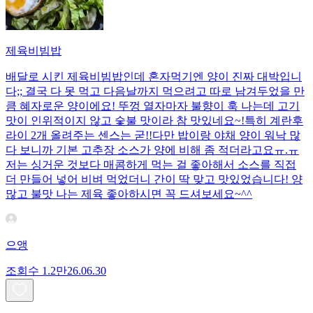
제육비빔밥
배달로 시킨 제육비빔밥인데 혼자먹기엔 양이 진짜 대박입니
다;; 결국 다 못 먹고 다음날까지 먹으려고 따로 남겨두었을 만
큼 혜자로운 양이에요! 뚜껑 열자마자 불향이 훅 나는데 고기
맛이 인위적이지 않고 숯불 맛이라 참 맛있네요~!특히 계란후
라이 2개 올려주는 센스는 굳!! ​다만 밥이랑 야채 양이 워낙 많
다 보니까 기본 고추장 소스가 양에 비해 좀 적더라고요ㅠ.ㅠ
저는 싱거운 것보다 매콤하게 먹는 걸 좋아해서 소스를 직접
더 만들어 넣어 비벼 먹었더니 간이 딱 맞고 맛있었습니다! 양
많고 불맛 나는 제육 좋아하시면 꼭 드셔보세요~^^
으앵
조회수
1.2만
26.06.30