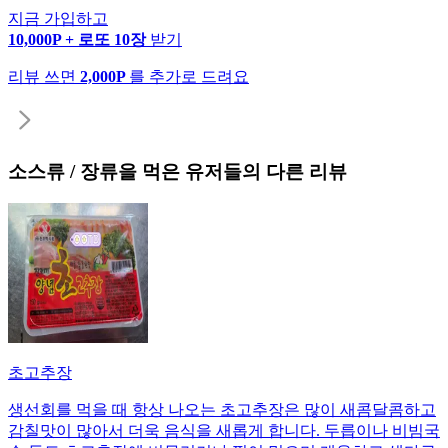
지금 가입하고
10,000P + 로또 10장
받기
리뷰 쓰면
2,000P
를 추가로 드려요
소스류 / 장류
을 먹은 유저들의 다른 리뷰
초고추장
생선회를 먹을 때 항상 나오는 초고추장은 많이 새콤달콤하고
감칠맛이 많아서 더욱 음식을 새롭게 합니다. 두릅이나 비빔국