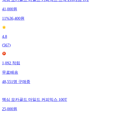
41,000
원
11
%
36,400
원
4.8
(
567
)
1,092
적립
무료배송
48,551
명
구매중
맥심 모카골드 마일드 커피믹스 100T
25,000
원