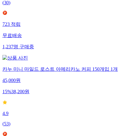
(
30
)
723
적립
무료배송
1,237
명
구매중
카누 미니 마일드 로스트 아메리카노 커피 150개입 1개
45,000
원
15
%
38,200
원
4.9
(
53
)