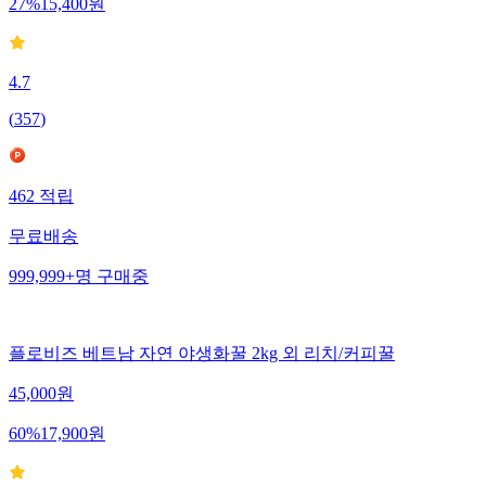
27
%
15,400
원
4.7
(
357
)
462
적립
무료배송
999,999+
명
구매중
플로비즈 베트남 자연 야생화꿀 2kg 외 리치/커피꿀
45,000
원
60
%
17,900
원