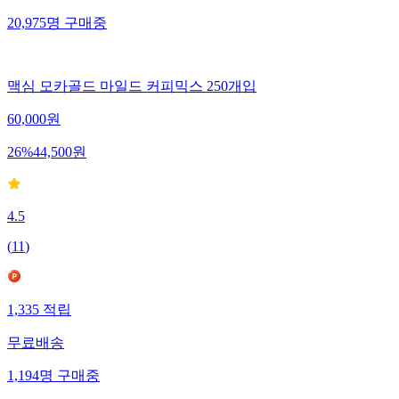
20,975
명
구매중
맥심 모카골드 마일드 커피믹스 250개입
60,000
원
26
%
44,500
원
4.5
(
11
)
1,335
적립
무료배송
1,194
명
구매중