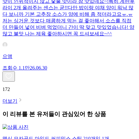
맛이 인위적이지 않고 숯불 맛이라 참 맛있네요~!특히 계란후
라이 2개 올려주는 센스는 굳!! ​다만 밥이랑 야채 양이 워낙 많
다 보니까 기본 고추장 소스가 양에 비해 좀 적더라고요ㅠ.ㅠ
저는 싱거운 것보다 매콤하게 먹는 걸 좋아해서 소스를 직접
더 만들어 넣어 비벼 먹었더니 간이 딱 맞고 맛있었습니다! 양
많고 불맛 나는 제육 좋아하시면 꼭 드셔보세요~^^
으앵
조회수
1.1만
26.06.30
172
더보기
이 리뷰를 본 유저들이 관심있어 한 상품
맥심 모카골드 마일드 커피믹스 스틱 210개입 1개