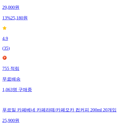
29,000
원
13
%
25,180
원
4.9
(
35
)
755
적립
무료배송
1,063
명
구매중
푸르밀 카페베네 카페라떼/카페모카 컵커피 200ml 20개입
25,900
원