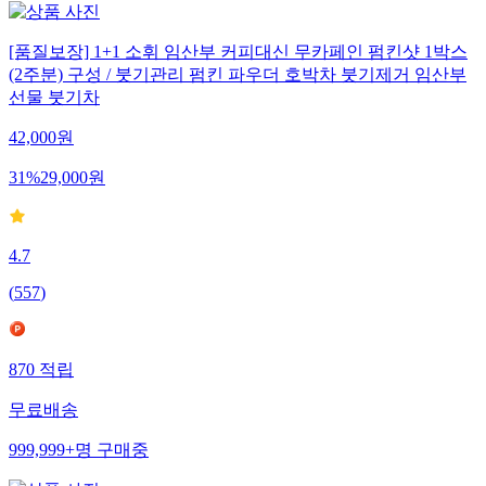
[품질보장] 1+1 소휘 임산부 커피대신 무카페인 펌킨샷 1박스
(2주분) 구성 / 붓기관리 펌킨 파우더 호박차 붓기제거 임산부
선물 붓기차
42,000
원
31
%
29,000
원
4.7
(
557
)
870
적립
무료배송
999,999+
명
구매중