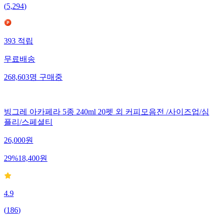
(
5,294
)
393
적립
무료배송
268,603
명
구매중
빙그레 아카페라 5종 240ml 20펫 외 커피모음전 /사이즈업/심
플리/스페셜티
26,000
원
29
%
18,400
원
4.9
(
186
)