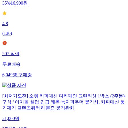
35
%
16,900
원
4.8
(
130
)
507
적립
무료배송
6,049
명
구매중
[최저가도전] 소휘 커피대신 디카페인 그린티샷 1박스 (2주분)
구성 / 아이돌·셀럽 긴급 레몬 녹차파우더 붓기차, 커피대신 붓
기제거 클렌즈워터 레몬즙 붓기완화
21,000
원