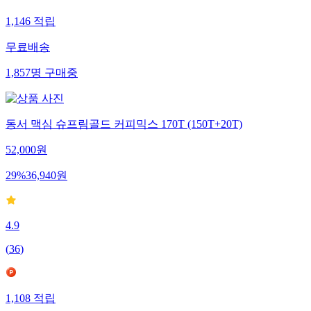
1,146
적립
무료배송
1,857
명
구매중
동서 맥심 슈프림골드 커피믹스 170T (150T+20T)
52,000
원
29
%
36,940
원
4.9
(
36
)
1,108
적립