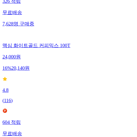
326
적립
무료배송
7,628
명
구매중
맥심 화이트골드 커피믹스 100T
24,000
원
16
%
20,140
원
4.8
(
116
)
604
적립
무료배송