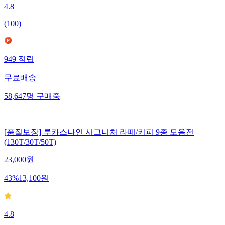
4.8
(
100
)
949
적립
무료배송
58,647
명
구매중
[품질보장] 루카스나인 시그니처 라떼/커피 9종 모음전
(130T/30T/50T)
23,000
원
43
%
13,100
원
4.8