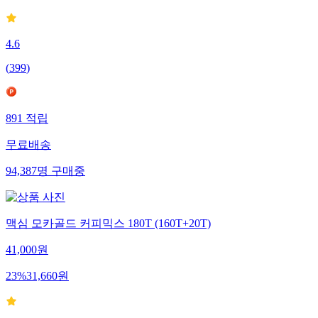
4.6
(
399
)
891
적립
무료배송
94,387
명
구매중
맥심 모카골드 커피믹스 180T (160T+20T)
41,000
원
23
%
31,660
원