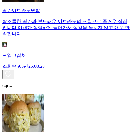
명란아보카도덮밥
짭조름한 명란과 부드러운 아보카도의 조합으로 즐거운 점심
입니다 야채가 적절하게 들어가서 식감을 놓치지 않고 매우 만
족합니다.
귀염그잡채1
조회수
9.5만
25.08.28
999+