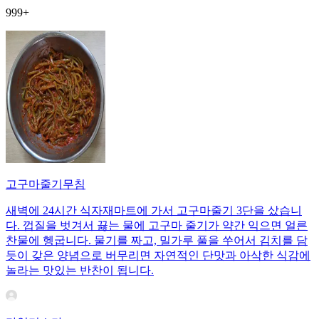
999+
고구마줄기무침
새벽에 24시간 식자재마트에 가서 고구마줄기 3단을 샀습니
다. 껍질을 벗겨서 끓는 물에 고구마 줄기가 약간 익으면 얼른
찬물에 헹굽니다. 물기를 짜고, 밀가루 풀을 쑤어서 김치를 담
듯이 갖은 양념으로 버무리면 자연적인 단맛과 아삭한 식감에
놀라는 맛있는 반찬이 됩니다.