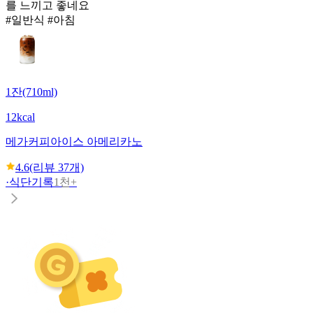
를 느끼고 좋네요
#일반식 #아침
1잔(710ml)
12kcal
메가커피
아이스 아메리카노
4.6
(리뷰
37
개)
·
식단기록
1천+