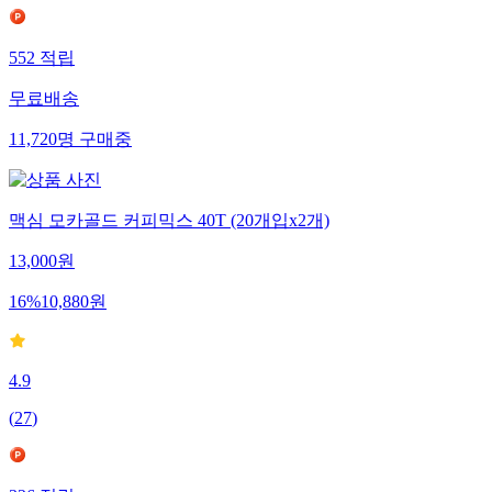
552
적립
무료배송
11,720
명
구매중
맥심 모카골드 커피믹스 40T (20개입x2개)
13,000
원
16
%
10,880
원
4.9
(
27
)