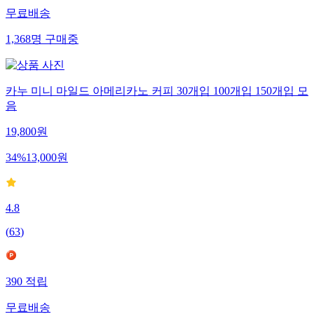
무료배송
1,368
명
구매중
카누 미니 마일드 아메리카노 커피 30개입 100개입 150개입 모
음
19,800
원
34
%
13,000
원
4.8
(
63
)
390
적립
무료배송