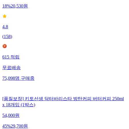
18
%
20,530
원
4.8
(
158
)
615
적립
무료배송
75,098
명
구매중
[품질보장] 키토선생 닥터바리스타 방탄커피 버터커피 250ml
x 18개입 (1박스)
54,000
원
45
%
29,700
원