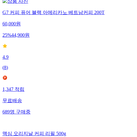
G7 커피 퓨어 블랙 아메리카노 베트남커피 200T
60,000
원
25
%
44,900
원
4.9
(
8
)
1,347
적립
무료배송
689
명
구매중
맥심 오리지날 커피 리필 500g