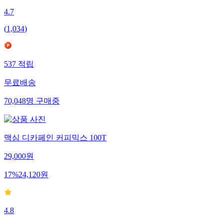
4.7
(
1,034
)
537
적립
무료배송
70,048
명
구매중
맥심 디카페인 커피믹스 100T
29,000
원
17
%
24,120
원
4.8