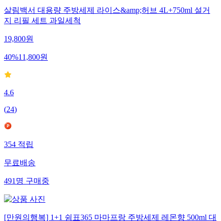
살림백서 대용량 주방세제 라이스&amp;허브 4L+750ml 설거
지 리필 세트 과일세척
19,800
원
40
%
11,800
원
4.6
(
24
)
354
적립
무료배송
491
명
구매중
[만원의행복] 1+1 쉼표365 마마프랑 주방세제 레몬향 500ml 대