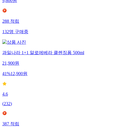
9,600
원
288
적립
132
명
구매중
과일나라 1+1 알로에베라 클렌징폼 500ml
21,900
원
41
%
12,900
원
4.6
(
232
)
387
적립