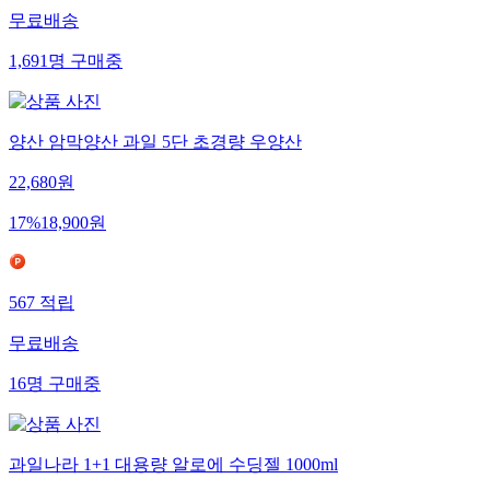
무료배송
1,691
명
구매중
양산 암막양산 과일 5단 초경량 우양산
22,680
원
17
%
18,900
원
567
적립
무료배송
16
명
구매중
과일나라 1+1 대용량 알로에 수딩젤 1000ml