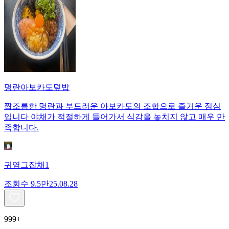
명란아보카도덮밥
짭조름한 명란과 부드러운 아보카도의 조합으로 즐거운 점심
입니다 야채가 적절하게 들어가서 식감을 놓치지 않고 매우 만
족합니다.
귀염그잡채1
조회수
9.5만
25.08.28
999+