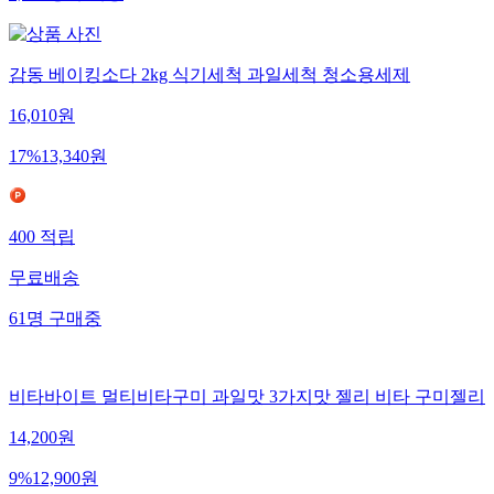
감동 베이킹소다 2kg 식기세척 과일세척 청소용세제
16,010
원
17
%
13,340
원
400
적립
무료배송
61
명
구매중
비타바이트 멀티비타구미 과일맛 3가지맛 젤리 비타 구미젤리
14,200
원
9
%
12,900
원