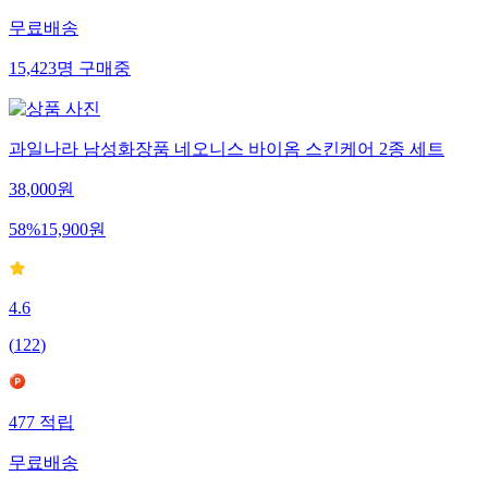
무료배송
15,423
명
구매중
과일나라 남성화장품 네오니스 바이옴 스킨케어 2종 세트
38,000
원
58
%
15,900
원
4.6
(
122
)
477
적립
무료배송