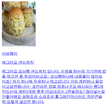
서브웨이
에그마요 샌드위치
에그마요 모닝빵 샌드위치 입니다. 수영을 하는데 가기전에 밥
을 먹으면 좀 무겁더라고요~ 모닝빵하나에 내용물이 많아보
이죠? 저거 하나에 두유하나 먹고갑니다 거의 계란하나 들었
다고보면됩니다~ 포만감은 정말 엄청나구요 레시피는 빵5개
만드는데 계란5개랑 후추 마요네즈는 2큰술정도? 많이넣는걸
안좋아해요 설탕조금 소금조금 홀그레인머스터드 작은큰술
딱 요렇게 넣으면 됩니다.