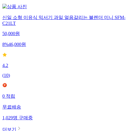
신일 소형 이유식 믹서기 과일 얼음갈리는 블렌더 미니 SFM-
C21LT
50,000
원
8
%
46,000
원
4.2
(
10
)
0
적립
무료배송
1,029
명
구매중