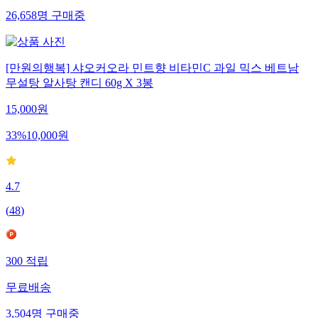
26,658
명
구매중
[만원의행복] 샤오커오라 민트향 비타민C 과일 믹스 베트남
무설탕 알사탕 캔디 60g X 3봉
15,000
원
33
%
10,000
원
4.7
(
48
)
300
적립
무료배송
3,504
명
구매중