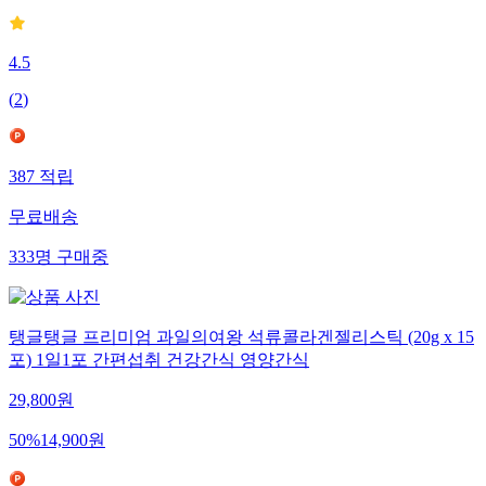
4.5
(
2
)
387
적립
무료배송
333
명
구매중
탱글탱글 프리미엄 과일의여왕 석류콜라겐젤리스틱 (20g x 15
포) 1일1포 간편섭취 건강간식 영양간식
29,800
원
50
%
14,900
원