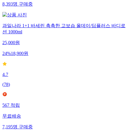
8,393
명
구매중
과일나라 1+1 바세린 촉촉한 고보습 올데이/딥플러스 바디로
션 1000ml
25,000
원
24
%
18,900
원
4.7
(
78
)
567
적립
무료배송
7,195
명
구매중