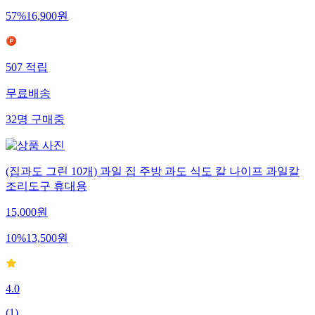
57
%
16,900
원
507
적립
무료배송
32
명
구매중
(집과도 그린 10개) 과일 집 주방 과도 식도 칼 나이프 과일칼
조리도구 휴대용
15,000
원
10
%
13,500
원
4.0