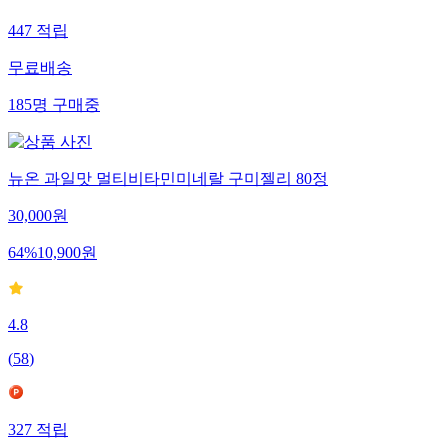
447
적립
무료배송
185
명
구매중
뉴온 과일맛 멀티비타민미네랄 구미젤리 80정
30,000
원
64
%
10,900
원
4.8
(
58
)
327
적립