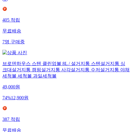
(
1
)
405
적립
무료배송
7
명
구매중
브로덴하우스 스텐 클린업볼 8L / 설거지통 스텐설거지통 싱
크대설거지통 캠핑설거지통 사각설거지통 수저설거지통 야채
세척볼 세척볼 과일세척볼
49,000
원
74
%
12,900
원
387
적립
무료배송