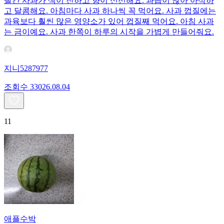
빨간 사과가 색이 진하고 향이 신선해요. 과즙이 많아 아삭하
고 달콤해요. 아침마다 사과 하나씩 꼭 먹어요. 사과 껍질에는
과육보다 훨씬 많은 영양소가 있어 껍질째 먹어요. 아침 사과
는 금이예요. 사과 한쪽이 하루의 시작을 가볍게 만들어줘요.
지니5287977
조회수
330
26.08.04
11
애플수박