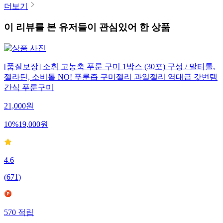
더보기
이 리뷰를 본 유저들이 관심있어 한 상품
[품질보장] 소휘 고농축 푸룬 구미 1박스 (30포) 구성 / 말티톨,
젤라틴, 소비톨 NO! 푸룬즙 구미젤리 과일젤리 역대급 갓변템
간식 푸룬구미
21,000
원
10
%
19,000
원
4.6
(
671
)
570
적립