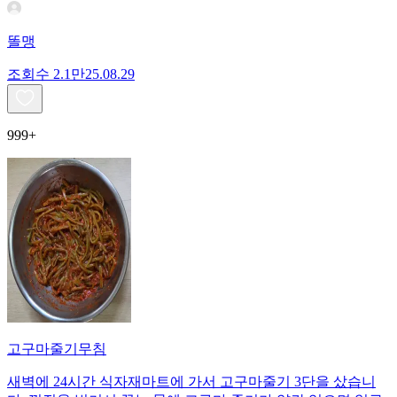
똘맹
조회수
2.1만
25.08.29
999+
고구마줄기무침
새벽에 24시간 식자재마트에 가서 고구마줄기 3단을 샀습니