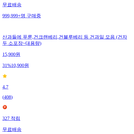
무료배송
999,999+
명
구매중
산과들에 푸룬,건크랜베리,건블루베리 등 건과일 모음 (건자
두 소포장~대용량)
15,900
원
31
%
10,900
원
4.7
(
408
)
327
적립
무료배송