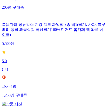
205
명
구매중
복음자리 당류감소 건강 45도 과일잼 3종 택1(딸기, 사과, 블루
베리 탱글 과육식감 국산딸기100% 디저트 홈카페 잼 와플 베
이글)
5,500
원
5.0
(
11
)
165
적립
1,250
명
구매중