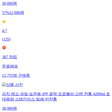
30,000
원
57
%
12,900
원
4.7
(
135
)
387
적립
무료배송
12,755
명
구매중
김치 채소 과일 보관용 4면 결착 프로벨라 스텐 찬통 4200ml 초
대용량 스테인리스 밀폐 반찬통
38,900
원