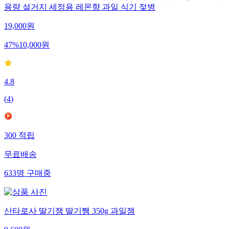
용량 설거지 세정용 레몬향 과일 식기 젖병
19,000
원
47
%
10,000
원
4.8
(
4
)
300
적립
무료배송
633
명
구매중
산타로사 딸기잼 딸기쨈 350g 과일잼