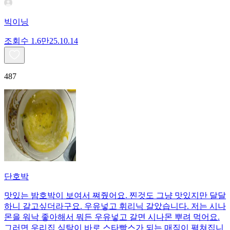
빅이닝
조회수
1.6만
25.10.14
487
단호박
맛있는 밤호박이 보여서 쪄줬어요. 찐것도 그냥 맛있지만 달달
하니 갈고싶더라구요. 우유넣고 휘리닉 갈았습니다. 저는 시나
몬을 워낙 좋아해서 뭐든 우유넣고 갈면 시나몬 뿌려 먹어요.
그러면 우리집 식탁이 바로 스타빡스가 되는 매직이 펼쳐집니