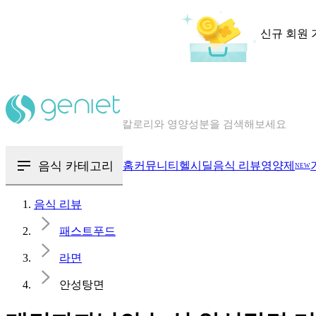
신규 회원 
칼로리와 영양성분을 검색해보세요
혈당 · 다이어트 음식 검색해보세요
음식 · 영양제 리뷰를 찾아보세요
음식 카테고리
홈
커뮤니티
헬시딜
음식 리뷰
영양제
NEW
음식 리뷰
패스트푸드
라면
안성탕면