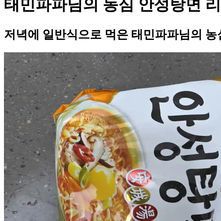
태민파파님의 농심 안성탕면 
저녁에 일반식으로 먹은 태민파파님의 농