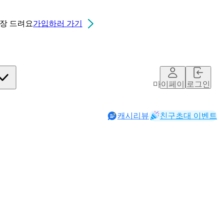
0장
드려요
가입하러 가기
마이페이지
로그인
캐시리뷰
친구초대 이벤트