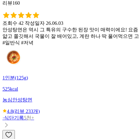
리뷰160
조회수 42
작성일자 26.06.03
안성탕면은 역시 그 특유의 구수한 된장 맛이 매력이에요! 요즘
얇고 쫄깃해서 국물이 잘 배어있고, 계란 하나 딱 풀어먹으면 고
#일반식 #저녁
1인분(125g)
525kcal
농심
안성탕면
4.8
(리뷰
233
개)
·
식단기록
5천+