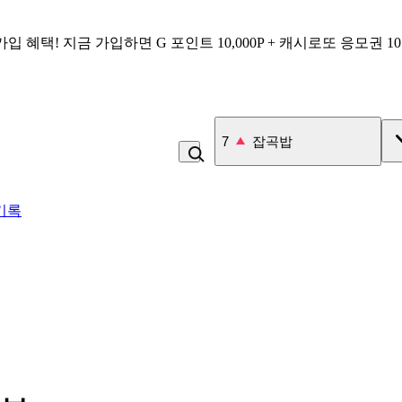
가입 혜택!
지금 가입하면
G 포인트 10,000P + 캐시로또 응모권 1
7
잡곡밥
기록