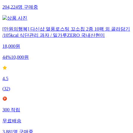
204,224
명
구매중
[만원의행복] 다신샵 열풍로스팅 꼬소칩 2종 10팩 외 골라담기
/105kcal 식단관리 과자 / 밀가루ZERO 국내산현미
18,000
원
44
%
10,000
원
4.5
(
32
)
300
적립
무료배송
3,881
명
구매중