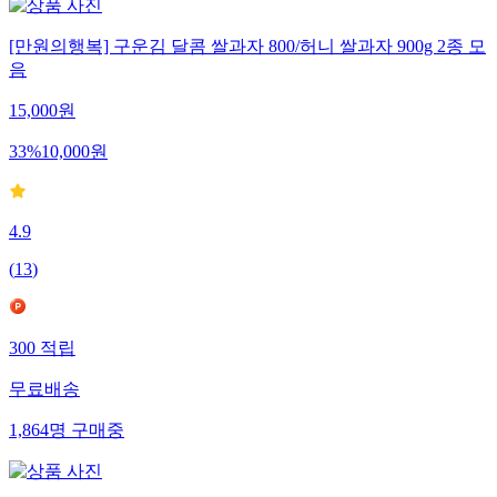
[만원의행복] 구운김 달콤 쌀과자 800/허니 쌀과자 900g 2종 모
음
15,000
원
33
%
10,000
원
4.9
(
13
)
300
적립
무료배송
1,864
명
구매중