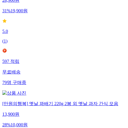
28,900
원
31
%
19,900
원
5.0
(
1
)
597
적립
무료배송
79
명
구매중
[만원의행복] 옛날 꽈배기 220g 2봉 외 옛날 과자 간식 모음
13,900
원
28
%
10,000
원