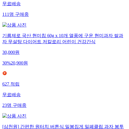
무료배송
111
명
구매중
기름제로 국산 현미칩 60g x 10개 열풍에 구운 현미과자 쌀과
자 무설탕 다이어트 저칼로리 어린이 건강간식
30,000
원
30
%
20,900
원
627
적립
무료배송
23
명
구매중
[삼천원] 간편한 원터치 버튼식 밀봉집게 밀폐클립 과자 봉투