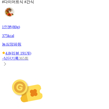
#다이어트식 #간식
1인분(80g)
375kcal
농심
양파링
4.8
(리뷰
191
개)
·
식단기록
365회