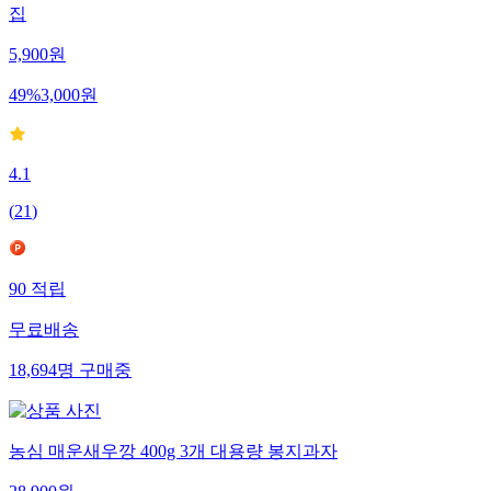
집
5,900
원
49
%
3,000
원
4.1
(
21
)
90
적립
무료배송
18,694
명
구매중
농심 매운새우깡 400g 3개 대용량 봉지과자