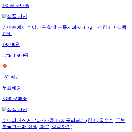
145
명
구매중
가마솥에서 튀어나온 찹쌀 누룽지과자 312g 고소한맛 + 달콤
한맛
19,000
원
37
%
11,900
원
357
적립
무료배송
33
명
구매중
왓더파머스 제로과자 7종 15봉 골라담기 (현미, 옥수수, 두부,
황금고구마, 메밀, 파로, 생감자칩)