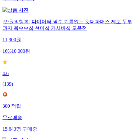
[만원의행복] 다이어터 필수 기름없는 왓더파머스 제로 두부
과자 옥수수칩 현미칩 카사바칩 모음전
11,900
원
16
%
10,000
원
4.6
(
139
)
300
적립
무료배송
15,643
명
구매중