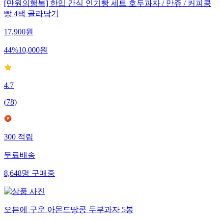
[만원의행복] 한입 간식 인기빵 세트 호두과자 / 만쥬 / 커피콩
빵 4팩 골라담기
17,900
원
44
%
10,000
원
4.7
(
78
)
300
적립
무료배송
8,648
명
구매중
오븐에 구운 아몬드땅콩 두부과자 5봉