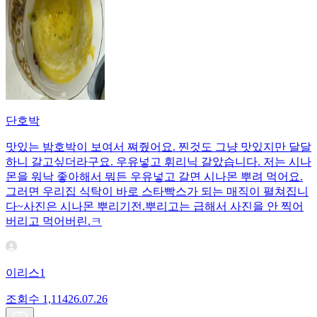
단호박
맛있는 밤호박이 보여서 쪄줬어요. 찐것도 그냥 맛있지만 달달
하니 갈고싶더라구요. 우유넣고 휘리닉 갈았습니다. 저는 시나
몬을 워낙 좋아해서 뭐든 우유넣고 갈면 시나몬 뿌려 먹어요.
그러면 우리집 식탁이 바로 스타빡스가 되는 매직이 펼쳐집니
다~사진은 시나몬 뿌리기전.뿌리고는 급해서 사진을 안 찍어
버리고 먹어버린.ㅋ
이리스1
조회수
1,114
26.07.26