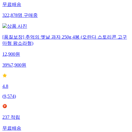
무료배송
322,878
명
구매중
[품질보장] 추억의 옛날 과자 250g 4봉 (오란다 스토리콘 고구
마형 왕소라형)
12,900
원
39
%
7,900
원
4.8
(
9,574
)
237
적립
무료배송