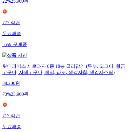
22
%
25,900
원
777
적립
무료배송
55
명
구매중
왓더파머스 제로과자 8종 18봉 골라담기 (두부, 코코아, 황금
고구마, 자색고구마, 메밀, 파로, 생감자칩, 생감자스틱)
88,200
원
73
%
23,900
원
717
적립
무료배송