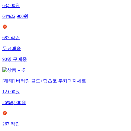
63,500
원
64
%
22,900
원
687
적립
무료배송
90
명
구매중
[해태] 버터링 골드+딥초코 쿠키과자세트
12,000
원
26
%
8,900
원
267
적립