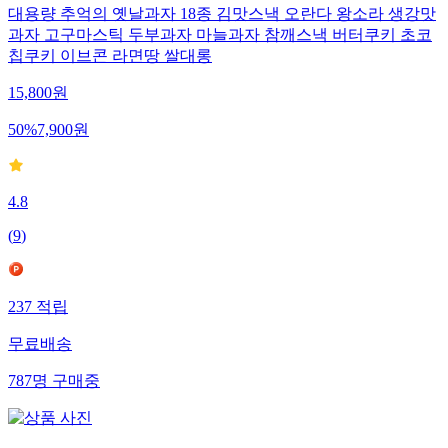
대용량 추억의 옛날과자 18종 김맛스낵 오란다 왕소라 생강맛
과자 고구마스틱 두부과자 마늘과자 참깨스낵 버터쿠키 초코
칩쿠키 이브콘 라면땅 쌀대롱
15,800
원
50
%
7,900
원
4.8
(
9
)
237
적립
무료배송
787
명
구매중