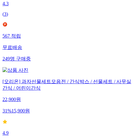
4.3
(
3
)
567
적립
무료배송
249
명
구매중
[오리온] 과자선물세트모음전 / 간식박스 / 선물세트 / 사무실
간식 / 어린이간식
22,900
원
31
%
15,900
원
4.9