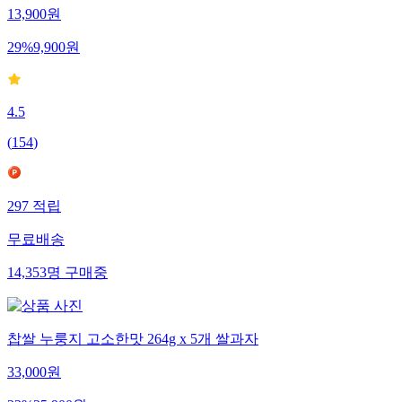
13,900
원
29
%
9,900
원
4.5
(
154
)
297
적립
무료배송
14,353
명
구매중
찹쌀 누룽지 고소한맛 264g x 5개 쌀과자
33,000
원