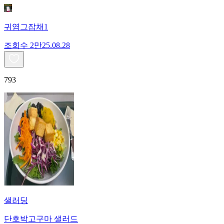
귀염그잡채1
조회수
2만
25.08.28
793
샐러딩
단호박고구마 샐러드