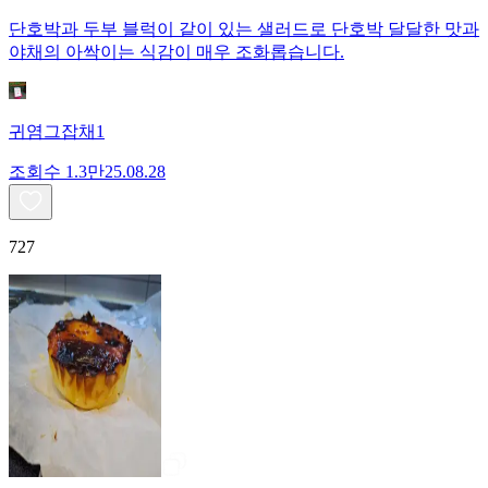
단호박과 두부 블럭이 같이 있는 샐러드로 단호박 달달한 맛과
야채의 아싹이는 식감이 매우 조화롭습니다.
귀염그잡채1
조회수
1.3만
25.08.28
727