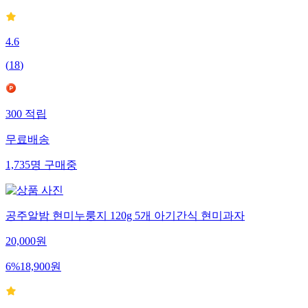
4.6
(
18
)
300
적립
무료배송
1,735
명
구매중
공주알밤 현미누룽지 120g 5개 아기간식 현미과자
20,000
원
6
%
18,900
원