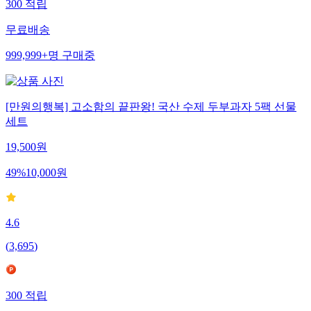
300
적립
무료배송
999,999+
명
구매중
[만원의행복] 고소함의 끝판왕! 국산 수제 두부과자 5팩 선물
세트
19,500
원
49
%
10,000
원
4.6
(
3,695
)
300
적립