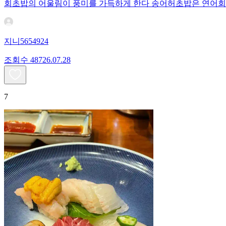
회초밥의 어울림이 풍미를 가득하게 한다 송어허초밥은 연어
지니5654924
조회수
487
26.07.28
7