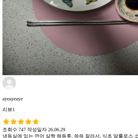
ayeayeaye
리뷰1
조회수 747
작성일자 26.06.29
냉동실에 있는 연어 살짝 해동후, 쓱쓱 잘라서, 식초 알룰로스