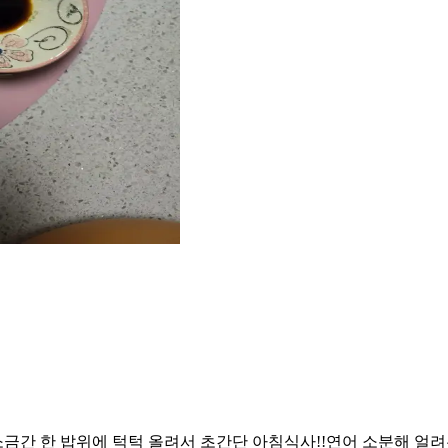
 소금간 한 밥위에 턱턱 올려서 초간단 아침식사!!연어 소분해 얼