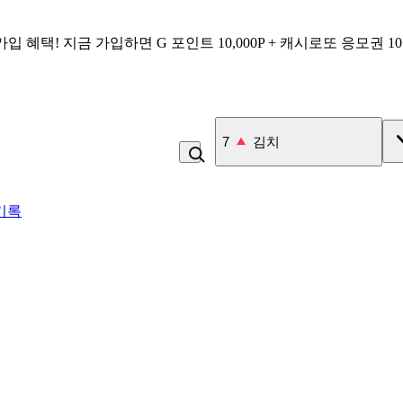
가입 혜택!
지금 가입하면
G 포인트 10,000P + 캐시로또 응모권 1
7
김치
기록