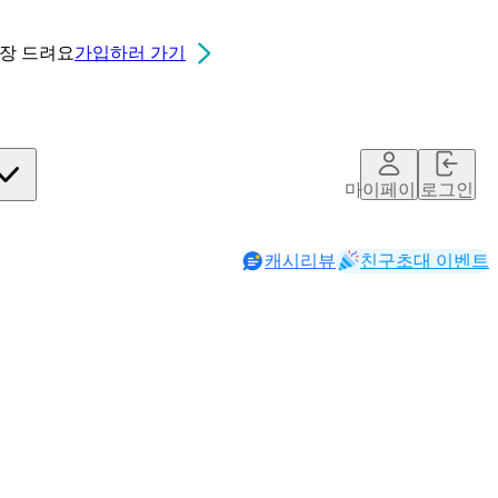
0장
드려요
가입하러 가기
마이페이지
로그인
캐시리뷰
친구초대 이벤트