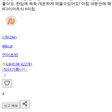
좋아요. 한입에 쏙쏙 개운하게 먹을수있어요! 아침 10분안에 해
#다이어트식 #아침
1개(28g)
48kcal
연어초밥
4.8
(리뷰
422
개)
·
식단기록
6천+
4
신고·제보