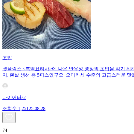
초밥
넷플릭스 <흑백요리사>에 나온 안유성 명장의 초밥을 먹기 위해 
치, 흰살 생선 총 5피스였구요. 오마카세 수준의 고급스러운 맛을
다이어터s2
조회수
1,251
25.08.28
74