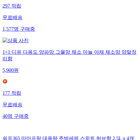
297
적립
무료배송
1,577
명
구매중
1+1 디유 다용도 양파망 그물망 채소 마늘 야채 채소망 양말정
리함
5,900
원
177
적립
무료배송
40
명
구매중
쉼표365 마마프랑 대용량 주방세제 스위트 허브향 2.5L x 4개