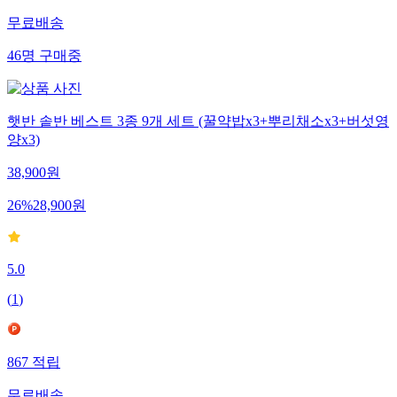
무료배송
46
명
구매중
햇반 솥반 베스트 3종 9개 세트 (꿀약밥x3+뿌리채소x3+버섯영
양x3)
38,900
원
26
%
28,900
원
5.0
(
1
)
867
적립