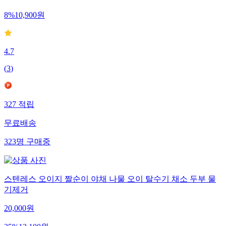
8
%
10,900
원
4.7
(
3
)
327
적립
무료배송
323
명
구매중
스텐레스 오이지 짤순이 야채 나물 오이 탈수기 채소 두부 물
기제거
20,000
원