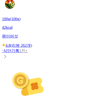
100g(100g)
42kcal
팽이버섯
4.8
(리뷰
262
개)
·
식단기록
1천+