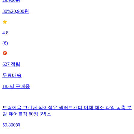
29,900
원
30
%
20,900
원
4.8
(
6
)
627
적립
무료배송
183
명
구매중
드림이음 그린팁 식이섬유 샐러드캔디 야채 채소 과일 농축 분
말 츄어블정 60정 3박스
59,800
원