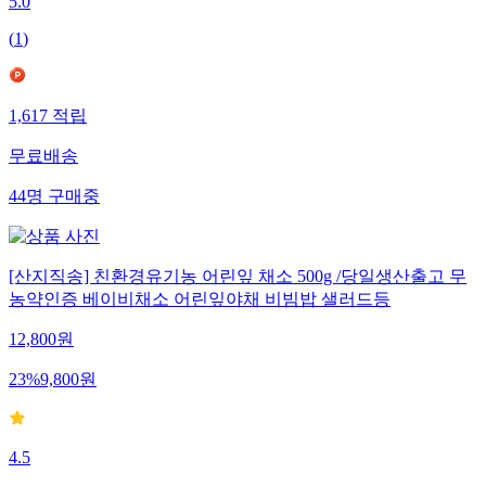
5.0
(
1
)
1,617
적립
무료배송
44
명
구매중
[산지직송] 친환경유기농 어린잎 채소 500g /당일생산출고 무
농약인증 베이비채소 어린잎야채 비빔밥 샐러드등
12,800
원
23
%
9,800
원
4.5