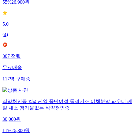
55
%
26,900
원
5.0
(
4
)
807
적립
무료배송
117
명
구매중
식약처인증 컬리케일 중년여성 동결건조 야채분말 파우더 케
일 채소 첨가물없는 식약청인증
30,000
원
11
%
26,800
원