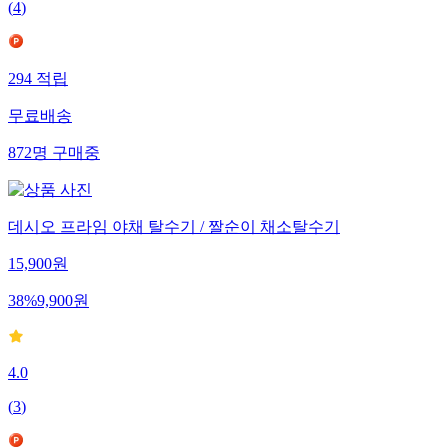
(
4
)
294
적립
무료배송
872
명
구매중
데시오 프라임 야채 탈수기 / 짤순이 채소탈수기
15,900
원
38
%
9,900
원
4.0
(
3
)