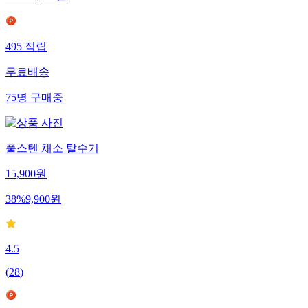
495
적립
무료배송
75
명
구매중
풀스텐 채소 탈수기
15,900
원
38
%
9,900
원
4.5
(
28
)