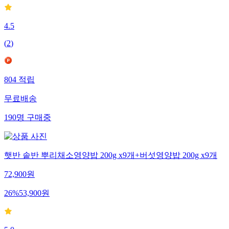
4.5
(
2
)
804
적립
무료배송
190
명
구매중
햇반 솥반 뿌리채소영양밥 200g x9개+버섯영양밥 200g x9개
72,900
원
26
%
53,900
원