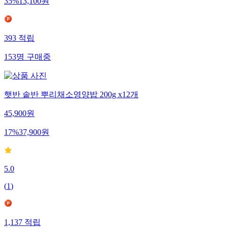
35
%
13,100
원
393
적립
153
명
구매중
햇반 솥반 뿌리채소영양밥 200g x12개
45,900
원
17
%
37,900
원
5.0
(
1
)
1,137
적립