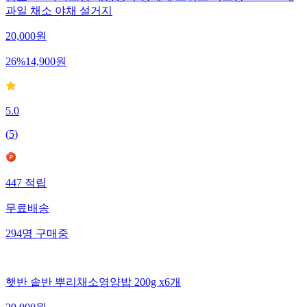
과일 채소 야채 설거지
20,000
원
26
%
14,900
원
5.0
(
5
)
447
적립
무료배송
294
명
구매중
햇반 솥반 뿌리채소영양밥 200g x6개