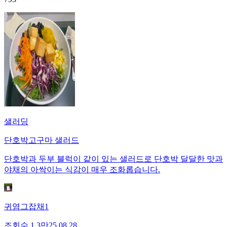
샐러딩
단호박고구마 샐러드
단호박과 두부 블럭이 같이 있는 샐러드로 단호박 달달한 맛과
야채의 아싹이는 식감이 매우 조화롭습니다.
귀염그잡채1
조회수
1.3만
25.08.28