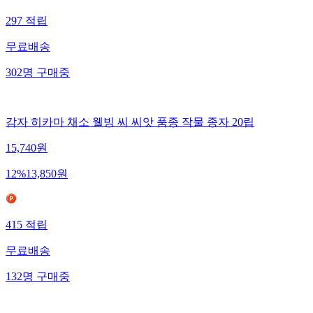
297
적립
무료배송
302
명
구매중
감자 히카마 채소 웰빙 씨 씨앗 품종 작물 종자 20립
15,740
원
12
%
13,850
원
415
적립
무료배송
132
명
구매중