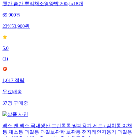
햇반 솥반 뿌리채소영양밥 200g x18개
69,900
원
23
%
53,900
원
5.0
(
1
)
1,617
적립
무료배송
37
명
구매중
맥스 앤 맥스 국내생산 그린톡톡 밀폐용기 세트 / 김치통 야채
통 채소통 과일통 과일보관함 보관통 전자레인지용기 과일용