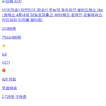
[산지직송] 자연미가 국내산 무농약 유러피안 샐러드채소 1kg
/ 쌈채소 4종내외 당일포장출고 /버터헤드,로메인,프릴레퍼스,
카이피라,이자벨 멀티립/
15,000
원
7
%
14,000
원
4.8
(
117
)
420
적립
무료배송
2,729
명
구매중