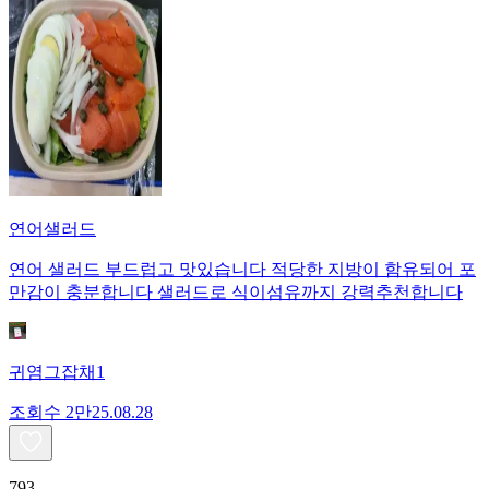
연어샐러드
연어 샐러드 부드럽고 맛있습니다 적당한 지방이 함유되어 포
만감이 충분합니다 샐러드로 식이섬유까지 강력추천합니다
귀염그잡채1
조회수
2만
25.08.28
793