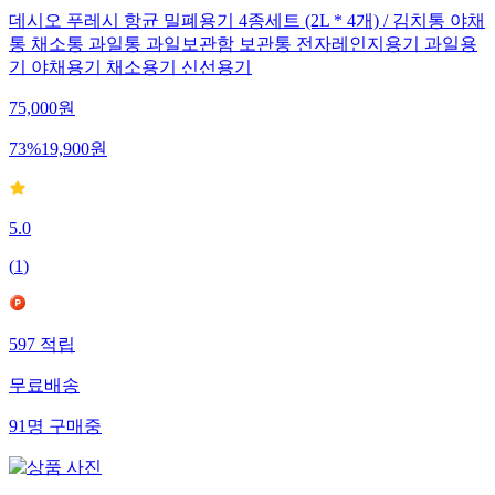
데시오 푸레시 항균 밀폐용기 4종세트 (2L * 4개) / 김치통 야채
통 채소통 과일통 과일보관함 보관통 전자레인지용기 과일용
기 야채용기 채소용기 신선용기
75,000
원
73
%
19,900
원
5.0
(
1
)
597
적립
무료배송
91
명
구매중