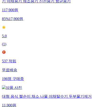
기 야채용기 채소용기 신선용기 항균용기
117,900
원
85
%
17,900
원
5.0
(
1
)
537
적립
무료배송
196
명
구매중
대형 음식 짤순이 채소 나물 야채탈수기 두부물기제거
11,900
원