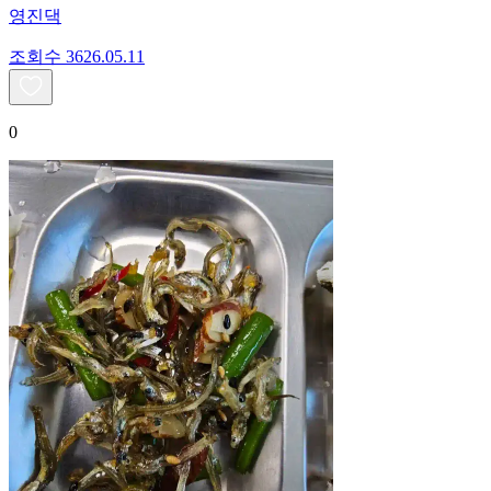
영진댁
조회수
36
26.05.11
0