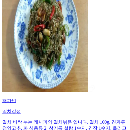
해가인
멸치강정
멸치 바싹 볶는 레시피의 멸치볶음 입니다. 멸치 100g, 견과류,
청양고추, 파 식용류 2, 참기름 설탕 1수저, 간장 1수저, 올리고