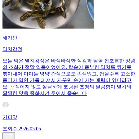
해가인
멸치강정
오늘 먹은 멸치강정은 바삭바삭한 식감과 달콤 짭조름한 양념
의 조화가 정말 일품이었어요. 칼슘이 풍부한 멸치를 튀기듯
볶아내어 아이들 영양 간식으로도 손색없고, 씹을수록 고소한
풍미가 입안 가득 퍼져서 자꾸만 손이 가는 매력이 있더라고
요. 끈적이지 않고 깔끔하게 코팅된 조청의 달콤함이 멸치의
짭짤한 맛을 중화시켜 주어서 좋습니다
커피맛
조회수
29
26.05.05