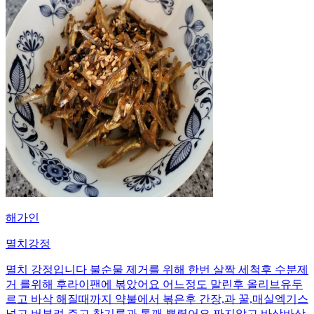
해가인
멸치강정
멸치 강정입니다 불순물 제거를 위해 한번 살짝 세척후 수분제
거 를위해 후라이팬에 볶았어요 어느정도 말린후 올리브유두
르고 바삭 해질때까지 약불에서 볶은후 간장,과 꿀,매실엑기스
넣고 버부려 주고 참기름과 통깨 뿌렸어요 짜지않고 바삭바삭