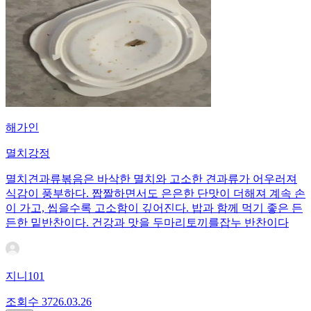
해가인
멸치강정
멸치견과류볶음은 바삭한 멸치와 고소한 견과류가 어우러져
식감이 풍부하다. 짭짤하면서도 은은한 단맛이 더해져 계속 손
이 가고, 씹을수록 고소함이 깊어진다. 밥과 함께 먹기 좋은 든
든한 밑반찬이다. 건강과 맛을 두마리토끼를잡누 반찬이다
지니101
조회수
37
26.03.26