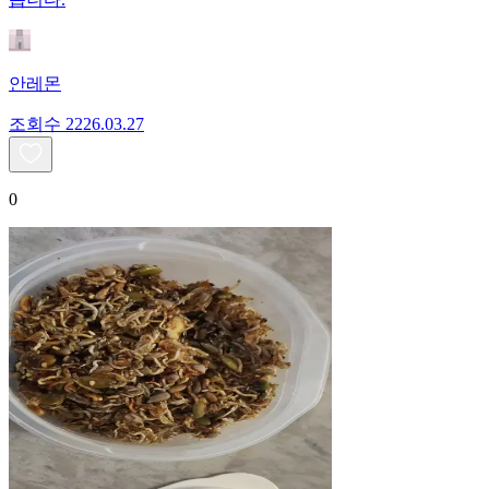
안레몬
조회수
22
26.03.27
0