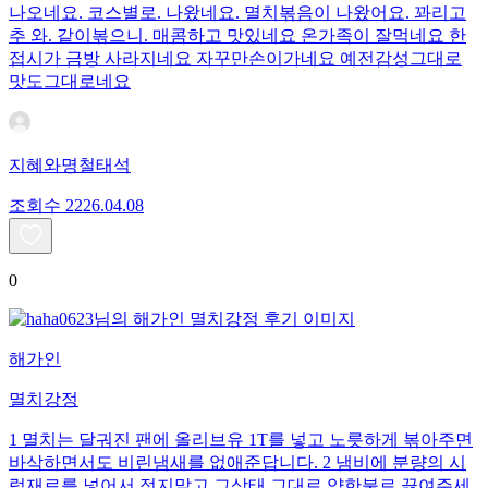
나오네요. 코스별로. 나왔네요. 멸치볶음이 나왔어요. 꽈리고
추 와. 같이볶으니. 매콤하고 맛있네요 온가족이 잘먹네요 한
접시가 금방 사라지네요 자꾸만손이가네요 예전감성그대로
맛도그대로네요
지혜와명철태석
조회수
22
26.04.08
0
해가인
멸치강정
1 멸치는 달궈진 팬에 올리브유 1T를 넣고 노릇하게 볶아주면
바삭하면서도 비린냄새를 없애준답니다. 2 냄비에 분량의 시
럽재료를 넣어서 젓지말고 그상태 그대로 약한불로 끓여주세