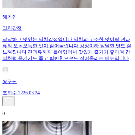
해가인
멸치강정
달달하고 맛있는 멸치강정입니다 멸치의 고소한 맛이랑 견과
류의 오독오독한 맛이 잘어울립니다 강정이라 달달힌 맛도 잘
느껴집니다 견과류까지 들어있어서 맛있게 즐기기 좋아여 간
식처럼 즐기기도 좋고 빕반친으로도 잘어울리는 메뉴입니다
짱구뉜
조회수
22
26.03.24
0