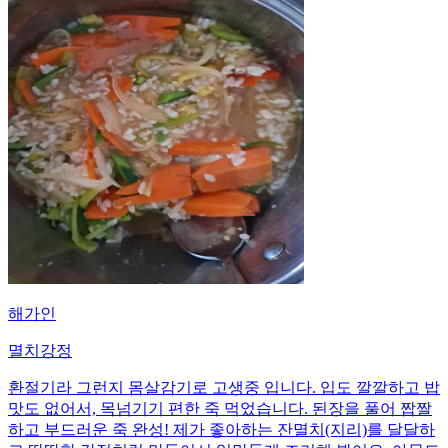
해가인
멸치강정
환절기라 그런지 몸살감기로 고생중 입니다. 입도 깔깔하고 밥
맛도 없어서, 목넘기기 편한 죽 먹었습니다. 된장을 풀어 짭짤
하고 부드러운 죽 완성! 제가 좋아하는 잔멸치(지리)를 달달하