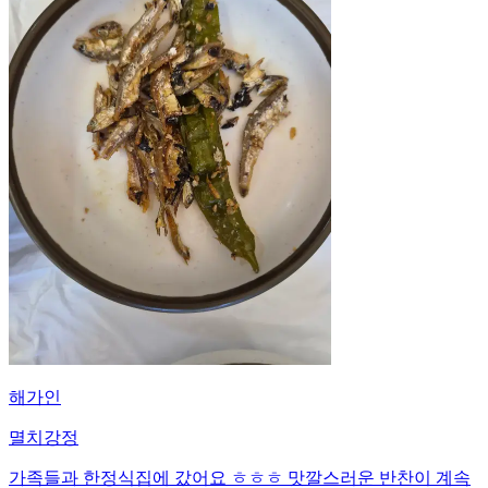
해가인
멸치강정
가족들과 한정식집에 갔어요 ㅎㅎㅎ 맛깔스러운 반찬이 계속