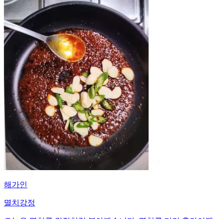
해가인
멸치강정