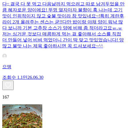
다;; 결국 다 못 먹고 다음날까지 먹으려고 따로 남겨두었을 만
큼 혜자로운 양이에요! 뚜껑 열자마자 불향이 훅 나는데 고기
맛이 인위적이지 않고 숯불 맛이라 참 맛있네요~!특히 계란후
라이 2개 올려주는 센스는 굳!! ​다만 밥이랑 야채 양이 워낙 많
다 보니까 기본 고추장 소스가 양에 비해 좀 적더라고요ㅠ.ㅠ
저는 싱거운 것보다 매콤하게 먹는 걸 좋아해서 소스를 직접
더 만들어 넣어 비벼 먹었더니 간이 딱 맞고 맛있었습니다! 양
많고 불맛 나는 제육 좋아하시면 꼭 드셔보세요~^^
으앵
조회수
1.1만
26.06.30
167