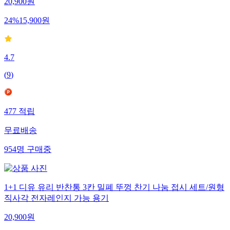
20,900
원
24
%
15,900
원
4.7
(
9
)
477
적립
무료배송
954
명
구매중
1+1 디유 유리 반찬통 3칸 밀폐 뚜껑 찬기 나눔 접시 세트/원형
직사각 전자레인지 가능 용기
20,900
원