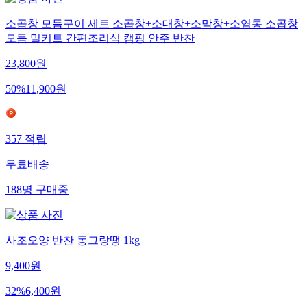
소곱창 모듬구이 세트 소곱창+소대창+소막창+소염통 소곱창
모듬 밀키트 간편조리식 캠핑 안주 반찬
23,800
원
50
%
11,900
원
357
적립
무료배송
188
명
구매중
사조오양 반찬 동그랑땡 1kg
9,400
원
32
%
6,400
원