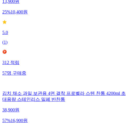
13,900
원
25
%
10,400
원
5.0
(
1
)
312
적립
57
명
구매중
김치 채소 과일 보관용 4면 결착 프로벨라 스텐 찬통 4200ml 초
대용량 스테인리스 밀폐 반찬통
38,900
원
57
%
16,900
원