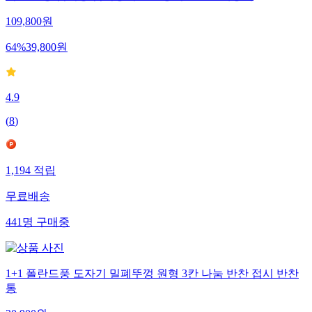
109,800
원
64
%
39,800
원
4.9
(
8
)
1,194
적립
무료배송
441
명
구매중
1+1 폴란드풍 도자기 밀폐뚜껑 원형 3칸 나눔 반찬 접시 반찬
통