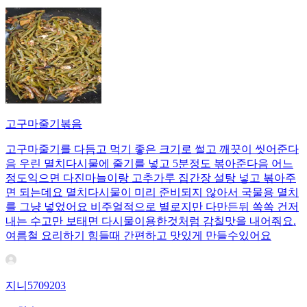
고구마줄기볶음
고구마줄기를 다듬고 먹기 좋은 크기로 썰고 깨끗이 씻어준다
음 우린 멸치다시물에 줄기를 넣고 5분정도 볶아준다음 어느
정도익으면 다진마늘이랑 고추가루 집간장 설탕 넣고 볶아주
면 되는데요 멸치다시물이 미리 준비되지 않아서 국물용 멸치
를 그냥 넣었어요 비주얼적으로 별로지만 다만든뒤 쏙쏙 건저
내는 수고만 보태면 다시물이용한것처럼 감칠맛을 내어줘요.
여름철 요리하기 힘들때 간편하고 맛있게 만들수있어요
지니5709203