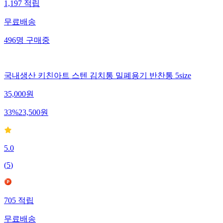
1,197
적립
무료배송
496
명
구매중
국내생산 키친아트 스텐 김치통 밀폐용기 반찬통 5size
35,000
원
33
%
23,500
원
5.0
(
5
)
705
적립
무료배송