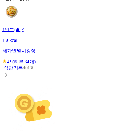
1인분(40g)
156kcal
해가인
멸치강정
4.9
(리뷰
34
개)
·
식단기록
401회