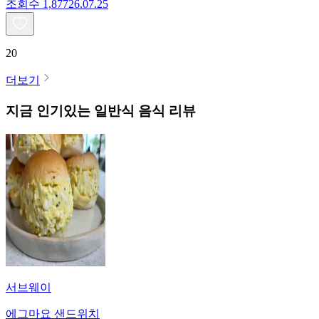
조회수
1,877
26.07.25
20
더보기
지금 인기있는
일반식
음식 리뷰
서브웨이
에그마요 샌드위치