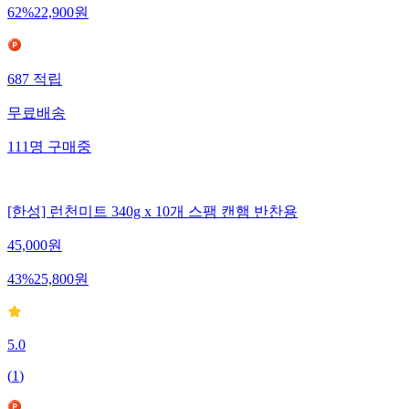
62
%
22,900
원
687
적립
무료배송
111
명
구매중
[한성] 런천미트 340g x 10개 스팸 캔햄 반찬용
45,000
원
43
%
25,800
원
5.0
(
1
)