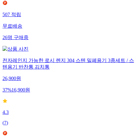
507
적립
무료배송
26
명
구매중
전자레인지 가능한 로시 렌지 304 스텐 밀폐용기 3종세트 / 스
텐용기 반찬통 김치통
26,900
원
37
%
16,900
원
4.3
(
7
)