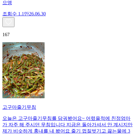
으앵
조회수
1.1만
26.06.30
167
고구마줄기무침
오늘은 고구마줄기무침를 담궈봤어요~ 어렸을적에 친정엄마
가 자주 해 주시던 무침입니다 지금은 돌아가셔서 안 계시지만
제가 비슷하게 훙내를 내 봤어요 줄기 껍질벗기고 끓는물에 3