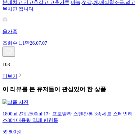
분데치고 건고추갈고 고춧가루,마늘,젓갈,깨,매실청조금.넘고
무치면 됩니다
울가족
조회수
1.1만
26.07.07
103
더보기
이 리뷰를 본 유저들이 관심있어 한 상품
1800ml 2개 2500ml 1개 프로벨라 스텐찬통 3종세트 스테인리
스304 대용량 밀폐 반찬통
59,800
원