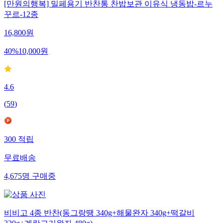
[만원의행복] 밀페용기 반찬통 찬밥보관 이유식 냉동밥-르누
꾸르-12종
16,800
원
40
%
10,000
원
4.6
(
59
)
300
적립
무료배송
4,675
명
구매중
비비고 4종 반찬(동그랑땡 340g+해물완자 340g+떡갈비