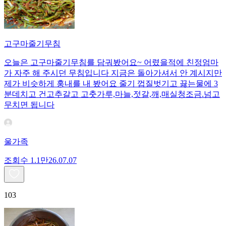
고구마줄기무침
오늘은 고구마줄기무침를 담궈봤어요~ 어렸을적에 친정엄마
가 자주 해 주시던 무침입니다 지금은 돌아가셔서 안 계시지만
제가 비슷하게 훙내를 내 봤어요 줄기 껍질벗기고 끓는물에 3
분데치고 건고추갈고 고춧가루,마늘,젓갈,깨,매실청조금.넘고
무치면 됩니다
울가족
조회수
1.1만
26.07.07
103