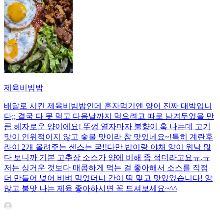
제육비빔밥
배달로 시킨 제육비빔밥인데 혼자먹기엔 양이 진짜 대박입니
다;; 결국 다 못 먹고 다음날까지 먹으려고 따로 남겨두었을 만
큼 혜자로운 양이에요! 뚜껑 열자마자 불향이 훅 나는데 고기
맛이 인위적이지 않고 숯불 맛이라 참 맛있네요~!특히 계란후
라이 2개 올려주는 센스는 굳!! ​다만 밥이랑 야채 양이 워낙 많
다 보니까 기본 고추장 소스가 양에 비해 좀 적더라고요ㅠ.ㅠ
저는 싱거운 것보다 매콤하게 먹는 걸 좋아해서 소스를 직접
더 만들어 넣어 비벼 먹었더니 간이 딱 맞고 맛있었습니다! 양
많고 불맛 나는 제육 좋아하시면 꼭 드셔보세요~^^