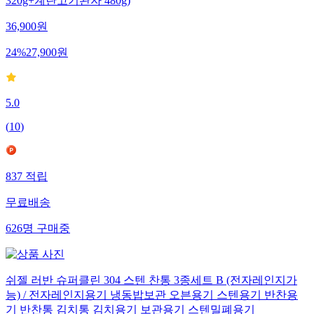
320g+계란고기완자 480g)
36,900
원
24
%
27,900
원
5.0
(
10
)
837
적립
무료배송
626
명
구매중
쉬젤 러반 슈퍼클린 304 스텐 찬통 3종세트 B (전자레인지가
능) / 전자레인지용기 냉동밥보관 오븐용기 스텐용기 반찬용
기 반찬통 김치통 김치용기 보관용기 스텐밀폐용기