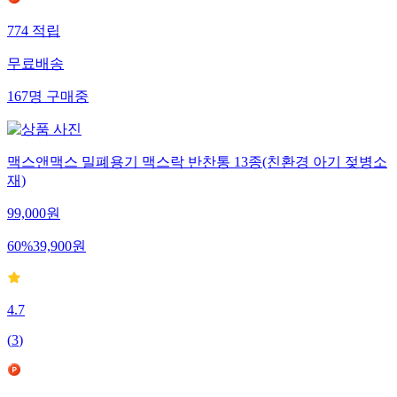
774
적립
무료배송
167
명
구매중
맥스앤맥스 밀폐용기 맥스락 반찬통 13종(친환경 아기 젖병소
재)
99,000
원
60
%
39,900
원
4.7
(
3
)