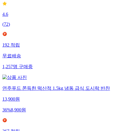
4.6
(
72
)
192
적립
무료배송
1,257
명
구매중
연주푸드 쫀득한 떡산적 1.5kg 냉동 급식 도시락 반찬
13,900
원
36
%
8,900
원