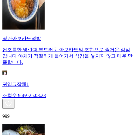
명란아보카도덮밥
짭조름한 명란과 부드러운 아보카도의 조합으로 즐거운 점심
입니다 야채가 적절하게 들어가서 식감을 놓치지 않고 매우 만
족합니다.
귀염그잡채1
조회수
9.4만
25.08.28
999+