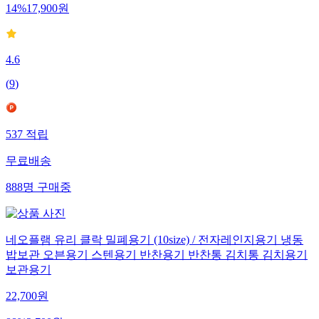
14
%
17,900
원
4.6
(
9
)
537
적립
무료배송
888
명
구매중
네오플램 유리 클락 밀폐용기 (10size) / 전자레인지용기 냉동
밥보관 오븐용기 스텐용기 반찬용기 반찬통 김치통 김치용기
보관용기
22,700
원