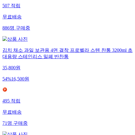
507
적립
무료배송
886
명
구매중
김치 채소 과일 보관용 4면 결착 프로벨라 스텐 찬통 3200ml 초
대용량 스테인리스 밀폐 반찬통
35,800
원
54
%
16,500
원
495
적립
무료배송
71
명
구매중