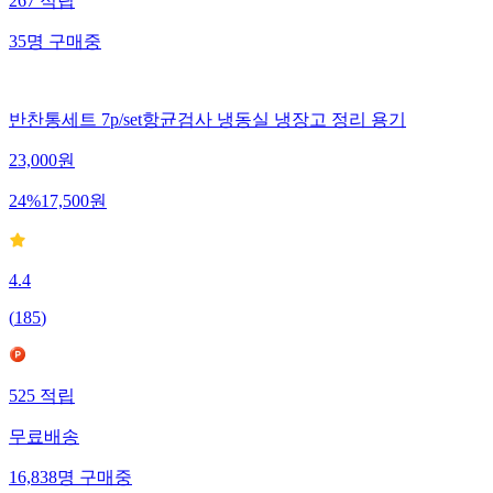
267
적립
35
명
구매중
반찬통세트 7p/set항균검사 냉동실 냉장고 정리 용기
23,000
원
24
%
17,500
원
4.4
(
185
)
525
적립
무료배송
16,838
명
구매중