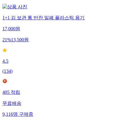
1+1 김 보관 통 반찬 밀폐 플라스틱 용기
17,000
원
21
%
13,500
원
4.5
(
134
)
405
적립
무료배송
9,116
명
구매중