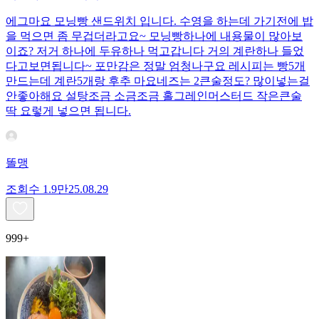
에그마요 모닝빵 샌드위치 입니다. 수영을 하는데 가기전에 밥
을 먹으면 좀 무겁더라고요~ 모닝빵하나에 내용물이 많아보
이죠? 저거 하나에 두유하나 먹고갑니다 거의 계란하나 들었
다고보면됩니다~ 포만감은 정말 엄청나구요 레시피는 빵5개
만드는데 계란5개랑 후추 마요네즈는 2큰술정도? 많이넣는걸
안좋아해요 설탕조금 소금조금 홀그레인머스터드 작은큰술
딱 요렇게 넣으면 됩니다.
똘맹
조회수
1.9만
25.08.29
999+