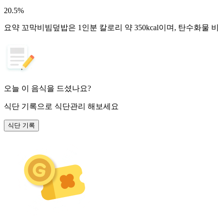
20.5
%
요약
꼬막비빔덮밥은 1인분 칼로리 약 350kcal이며, 탄수화물
오늘 이 음식을 드셨나요?
식단 기록
으로 식단관리 해보세요
식단 기록