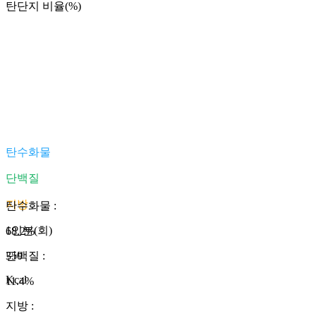
탄단지 비율(%)
탄수화물
단백질
지방
탄수화물
:
1인분(회)
68.2
%
350
단백질
:
Kcal
11.4
%
지방
: