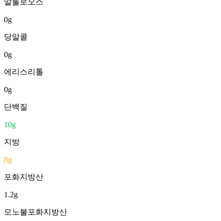
알룰로오스
0
g
당알콜
0
g
에리스리톨
0
g
단백질
10
g
지방
8
g
포화지방산
1.2
g
모노불포화지방산