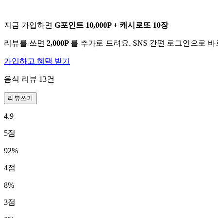
지금 가입하면
G포인트 10,000P + 캐시로또 10장
리뷰를 쓰면
2,000P
를 추가로 드려요. SNS 간편 로그인으로 
가입하고 혜택 받기
음식 리뷰
13
건
리뷰쓰기
4.9
5
점
92
%
4
점
8
%
3
점