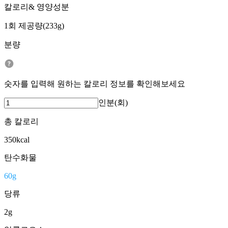
칼로리& 영양성분
1회 제공량(233g)
분량
숫자를 입력해 원하는 칼로리 정보를 확인해보세요
인분(회)
총 칼로리
350
kcal
탄수화물
60
g
당류
2
g