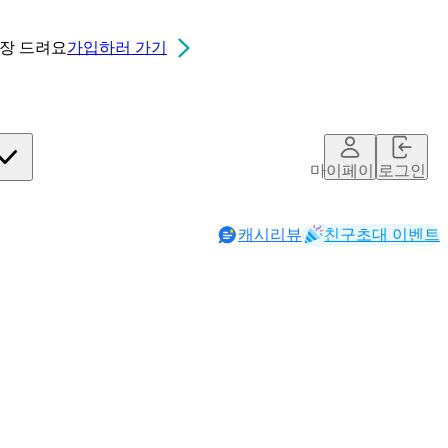
0장
드려요
가입하러 가기
마이페이지
로그인
캐시리뷰
친구초대 이벤트