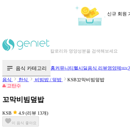
신규 회원 
칼로리와 영양성분을 검색해보세요
혈당 · 다이어트 음식 검색해보세요
음식 카테고리
홈
커뮤니티
헬시딜
음식 리뷰
영양제
NEW
음식 · 영양제 리뷰를 찾아보세요
음식
한식
비빔밥 / 덮밥
KSB꼬막비빔덮밥
고탄수
꼬막비빔덮밥
KSB
4.9
(리뷰 13개)
이 음식 좋아요