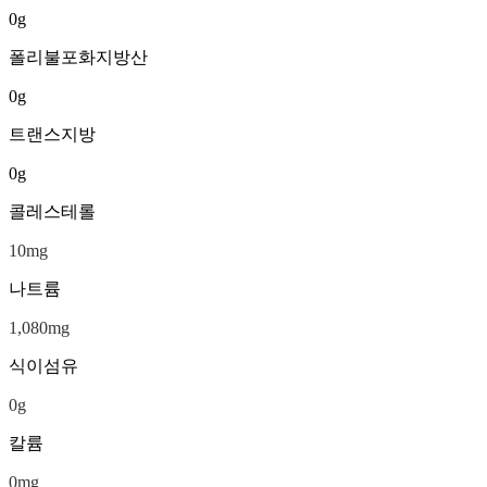
0
g
폴리불포화지방산
0
g
트랜스지방
0
g
콜레스테롤
10
mg
나트륨
1,080
mg
식이섬유
0
g
칼륨
0
mg