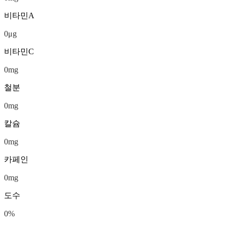
비타민A
0
μg
비타민C
0
mg
철분
0
mg
칼슘
0
mg
카페인
0
mg
도수
0
%