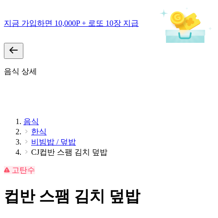
지금 가입하면 10,000P + 로또 10장 지급
음식 상세
음식
한식
비빔밥 / 덮밥
CJ컵반 스팸 김치 덮밥
고탄수
컵반 스팸 김치 덮밥