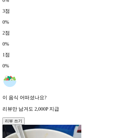
0
%
3
점
0
%
2
점
0
%
1
점
0
%
이 음식 어떠셨나요?
리뷰만 남겨도
2,000
P
지급
리뷰 쓰기