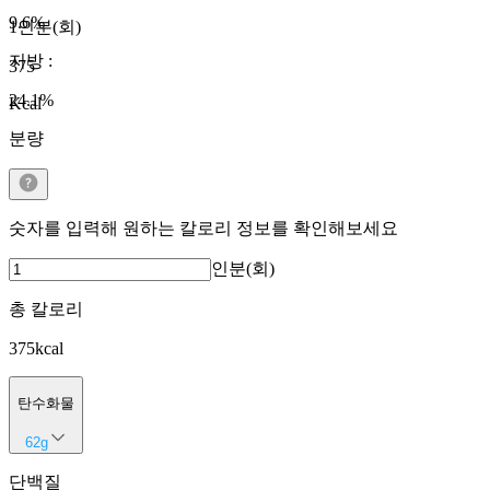
9.6
%
1인분(회)
지방
:
375
24.1
%
Kcal
분량
숫자를 입력해 원하는 칼로리 정보를 확인해보세요
인분(회)
총 칼로리
375
kcal
탄수화물
62
g
단백질