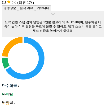
CJ
5.0
(리뷰 1개)
영양성분
음식 리뷰
커뮤니티
요약
컵반 스팸 김치 덮밥은 1인분 칼로리 약 375kcal이며, 탄수화물 비
중이 높아 식후 혈당을 빠르게 올릴 수 있어요.
밥과 소스 비중을 줄이고
채소 비중을 높이는게 좋아요.
탄수화물
탄수화물
:
66.3
%
단백질
단백질
:
지방