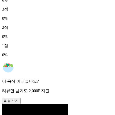
0
%
3
점
0
%
2
점
0
%
1
점
0
%
이 음식 어떠셨나요?
리뷰만 남겨도
2,000
P
지급
리뷰 쓰기