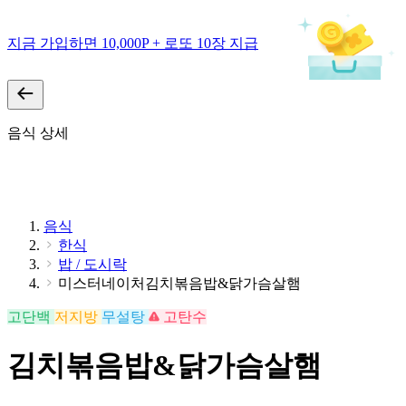
지금 가입하면 10,000P + 로또 10장 지급
음식 상세
음식
한식
밥 / 도시락
미스터네이처김치볶음밥&닭가슴살햄
고단백
저지방
무설탕
고탄수
김치볶음밥&닭가슴살햄