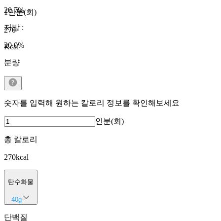
20.7
%
1인분(회)
지방
:
270
20.0
%
Kcal
분량
숫자를 입력해 원하는 칼로리 정보를 확인해보세요
인분(회)
총 칼로리
270
kcal
탄수화물
40
g
단백질