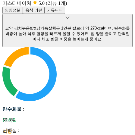
미스터네이처
5.0
(리뷰 1개)
영양성분
음식 리뷰
커뮤니티
요약
김치볶음밥&닭가슴살햄은 1인분 칼로리 약 270kcal이며, 탄수화물
비중이 높아 식후 혈당을 빠르게 올릴 수 있어요.
밥 양을 줄이고 단백질
이나 채소 반찬 비중을 높이는게 좋아요.
탄수화물
탄수화물
:
59.3
%
단백질
단백질
:
지방