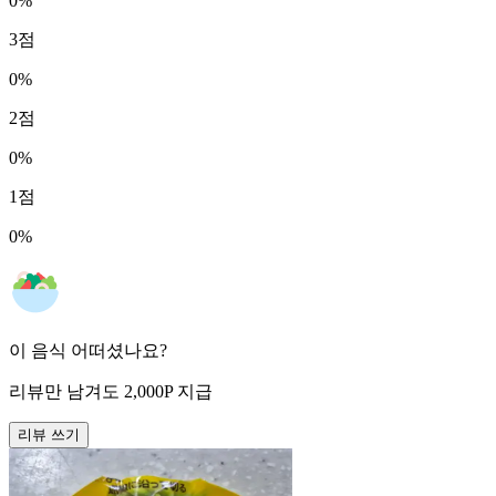
0
%
3
점
0
%
2
점
0
%
1
점
0
%
이 음식 어떠셨나요?
리뷰만 남겨도
2,000
P
지급
리뷰 쓰기