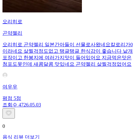
오리히로
곤약젤리
오리히로 곤약젤리 일본간아들이 선물로사왔네요칼로리가0
이라네요 살찔걱정도없고 탱글탱글 한식감이 좋습니다 낱개
포장이고 한봉지에 여러가지맛이 들어있어요 지금먹은맛은
청포도못인데 새콤달콤 맛있네요 곤약젤리 살찔걱정없어요
여우우
평점
5
점
조회수
47
26.05.03
0
음식 리뷰 더보기