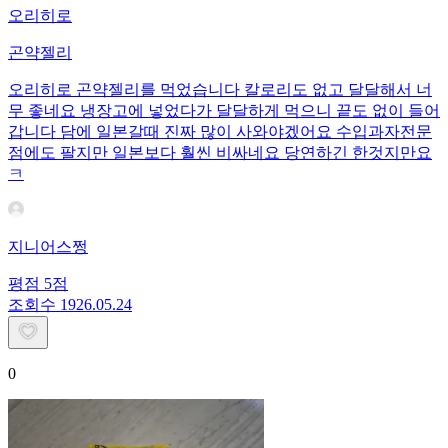
오리히로
곤약젤리
오리히로 곤약젤리를 먹었습니다 칼로리도 없고 달달해서 너
무 좋네요 냉장고에 넣었다가 달달하게 먹으니 끝도 없이 들어
갑니다 담에 일본갈때 진짜 많이 사와야겠어요 수입과자전문
점에도 팔지만 일본보다 훨씬 비싸네요 당연하긴 한것지만요
ㅋ
지니어스쩡
평점
5
점
조회수
19
26.05.24
0