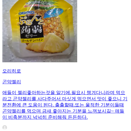
오리히로
곤약젤리
애들이 젤리좋아하는것을 알기에.필요시 챙겨다니라며 먹으
라고 곤약젤리를 사다주어서 마싯게 먹으면서 맛이 좋으니 기
분전환에 큰 도움이 된다. 출출할때.또는 울적한 기분이들때
곤약젤리를 먹으며 금새 좋아지는 기분을 느껴보시길~ 애들
이 비축분까지 넉넉히 준비해줘 든든하다.