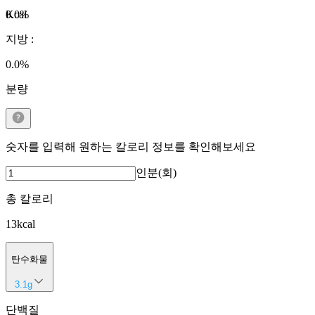
Kcal
0.0
%
지방
:
0.0
%
분량
숫자를 입력해 원하는 칼로리 정보를 확인해보세요
인분(회)
총 칼로리
13
kcal
탄수화물
3.1
g
단백질