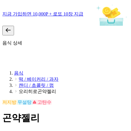
지금 가입하면 10,000P + 로또 10장 지급
음식 상세
음식
떡 / 베이커리 / 과자
캔디 / 초콜릿 / 껌
오리히로곤약젤리
저지방
무설탕
고탄수
곤약젤리