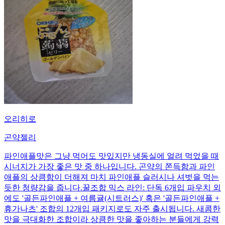
오리히로
곤약젤리
파인애플맛은 그냥 먹어도 맛있지만 냉동실에 얼려 먹었을 때
시너지가 가장 좋은 맛 중 하나입니다. 곤약의 쫀득함과 파인
애플의 상큼함이 더해져 마치 파인애플 슬러시나 셔벗을 먹는
듯한 청량감을 줍니다.꿀조합 믹스 라인: 단독 6개입 파우치 외
에도 '골든파인애플 + 여름귤(시트러스)' 혹은 '골든파인애플 +
휴가나츠' 조합의 12개입 패키지로도 자주 출시됩니다. 새콤한
맛을 극대화한 조합이라 상큼한 맛을 좋아하는 분들에게 강력