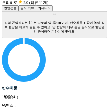
오리히로
5.0
(리뷰 11개)
영양성분
음식 리뷰
커뮤니티
요약
곤약젤리는 1인분 칼로리 약 13kcal이며, 탄수화물 비중이 높아 식
후 혈당을 빠르게 올릴 수 있어요.
당 함량이 매우 높은 음식으로 혈당관
리 중이라면 피하는게 좋아요.
탄수화물
탄수화물
:
100.0
%
1인분(회)
단백질
:
13