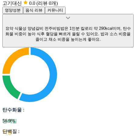
고기대신
0.0
(리뷰 0개)
영양성분
음식 리뷰
커뮤니티
요약
식물성 양념갈비 전주비빔밥은 1인분 칼로리 약 290kcal이며, 탄수
화물 비중이 높아 식후 혈당을 빠르게 올릴 수 있어요.
밥과 소스 비중을
줄이고 채소 비중을 높이는게 좋아요.
탄수화물
탄수화물
:
56.9
%
단백질
단백질
:
지방