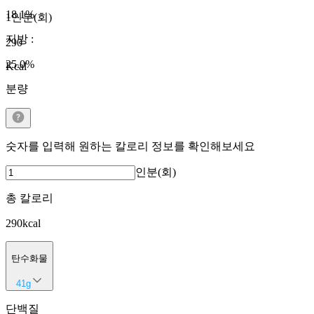
18.1
%
1인분(회)
지방
:
290
25.0
%
Kcal
분량
숫자를 입력해 원하는 칼로리 정보를 확인해보세요
인분(회)
총 칼로리
290
kcal
탄수화물
41
g
단백질