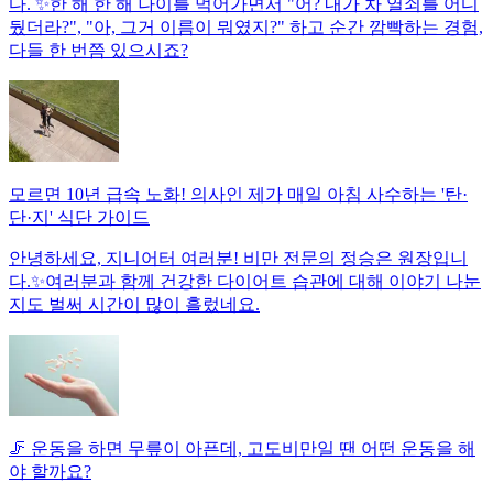
다. ✨한 해 한 해 나이를 먹어가면서 "어? 내가 차 열쇠를 어디
뒀더라?", "아, 그거 이름이 뭐였지?" 하고 순간 깜빡하는 경험,
다들 한 번쯤 있으시죠?
모르면 10년 급속 노화! 의사인 제가 매일 아침 사수하는 '탄·
단·지' 식단 가이드
안녕하세요, 지니어터 여러분! 비만 전문의 정승은 원장입니
다.✨여러분과 함께 건강한 다이어트 습관에 대해 이야기 나눈
지도 벌써 시간이 많이 흘렀네요.
🦵 운동을 하면 무릎이 아픈데, 고도비만일 땐 어떤 운동을 해
야 할까요?