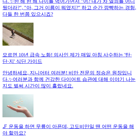
다. ✨한 해 한 해 나이를 먹어가면서 "어? 내가 차 열쇠를 어디
뒀더라?", "아, 그거 이름이 뭐였지?" 하고 순간 깜빡하는 경험,
다들 한 번쯤 있으시죠?
모르면 10년 급속 노화! 의사인 제가 매일 아침 사수하는 '탄·
단·지' 식단 가이드
안녕하세요, 지니어터 여러분! 비만 전문의 정승은 원장입니
다.✨여러분과 함께 건강한 다이어트 습관에 대해 이야기 나눈
지도 벌써 시간이 많이 흘렀네요.
🦵 운동을 하면 무릎이 아픈데, 고도비만일 땐 어떤 운동을 해
야 할까요?