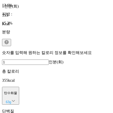
13.6
%
1인분(회)
지방
:
355
15.3
%
Kcal
분량
숫자를 입력해 원하는 칼로리 정보를 확인해보세요
인분(회)
총 칼로리
355
kcal
탄수화물
63
g
단백질