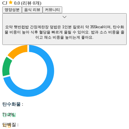
CJ
0.0
(리뷰 0개)
영양성분
음식 리뷰
커뮤니티
요약
햇반컵밥 간장계란장 덮밥은 1인분 칼로리 약 355kcal이며, 탄수화
물 비중이 높아 식후 혈당을 빠르게 올릴 수 있어요.
밥과 소스 비중을 줄
이고 채소 비중을 높이는게 좋아요.
탄수화물
탄수화물
:
71.2
%
단백질
단백질
:
지방