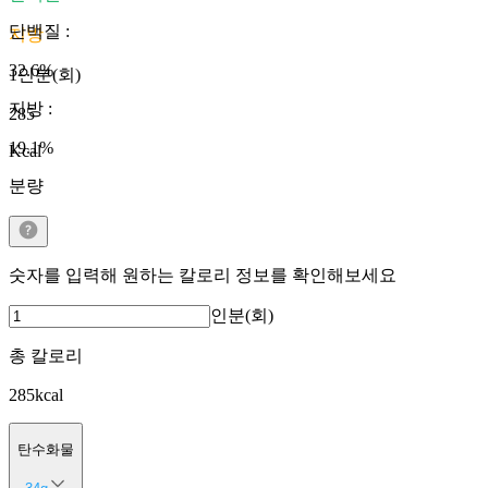
단백질
:
지방
32.6
%
1인분(회)
지방
:
285
19.1
%
Kcal
분량
숫자를 입력해 원하는 칼로리 정보를 확인해보세요
인분(회)
총 칼로리
285
kcal
탄수화물