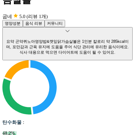
굽네
5.0
(리뷰 1개)
영양성분
음식 리뷰
커뮤니티
요약
곤약퀴노아영양밥&깻잎닭가슴살볼은 1인분 칼로리 약 285kcal이
며, 포만감과 근육 유지에 도움을 주어 식단 관리에 유리한 음식이에요.
식사 대용으로 먹으면 다이어트에 도움이 될 수 있어요.
탄수화물
탄수화물
:
48.2
%
단백질