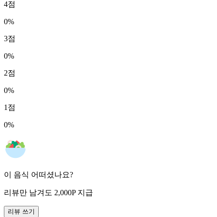
4
점
0
%
3
점
0
%
2
점
0
%
1
점
0
%
이 음식 어떠셨나요?
리뷰만 남겨도
2,000
P
지급
리뷰 쓰기