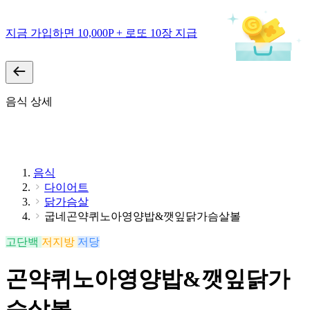
지금 가입하면 10,000P + 로또 10장 지급
음식 상세
음식
다이어트
닭가슴살
굽네곤약퀴노아영양밥&깻잎닭가슴살볼
고단백
저지방
저당
곤약퀴노아영양밥&깻잎닭가
슴살볼