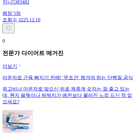
지니5383482
평점
5
점
조회수
32
25.12.16
0
전문가 다이어트 매거진
더보기
마운자로 근육 빠지기 전에! '무조건' 챙겨야 하는 단백질 공식
위고비나 마운자로 맞으신 뒤로 체중계 숫자는 잘 줄고 있는
데, 왠지 팔뚝이나 허벅지가 예전보다 물러진 느낌 드신 적 없
으세요?