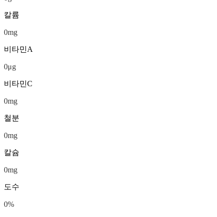
칼륨
0
mg
비타민A
0
μg
비타민C
0
mg
철분
0
mg
칼슘
0
mg
도수
0
%