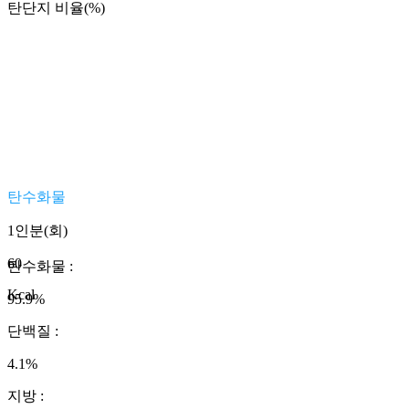
탄단지 비율(%)
탄수화물
1인분(회)
60
탄수화물
:
Kcal
95.9
%
단백질
:
4.1
%
지방
: