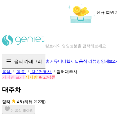
신규 회원 
칼로리와 영양성분을 검색해보세요
혈당 · 다이어트 음식 검색해보세요
음식 카테고리
홈
커뮤니티
헬시딜
음식 리뷰
영양제
NEW
음식 · 영양제 리뷰를 찾아보세요
음식
음료
차 / 전통차
담터대추차
카페인 프리
저지방
고당류
대추차
담터
4.8
(리뷰 212개)
이 음식 좋아요