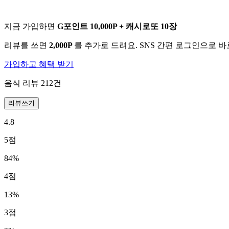
지금 가입하면
G포인트 10,000P + 캐시로또 10장
리뷰를 쓰면
2,000P
를 추가로 드려요. SNS 간편 로그인으로 
가입하고 혜택 받기
음식 리뷰
212
건
리뷰쓰기
4.8
5
점
84
%
4
점
13
%
3
점