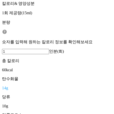
칼로리& 영양성분
1회 제공량(15ml)
분량
숫자를 입력해 원하는 칼로리 정보를 확인해보세요
인분(회)
총 칼로리
60
kcal
탄수화물
14
g
당류
10
g