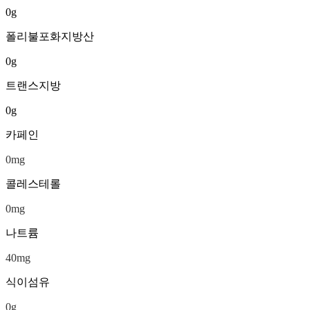
0
g
폴리불포화지방산
0
g
트랜스지방
0
g
카페인
0
mg
콜레스테롤
0
mg
나트륨
40
mg
식이섬유
0
g