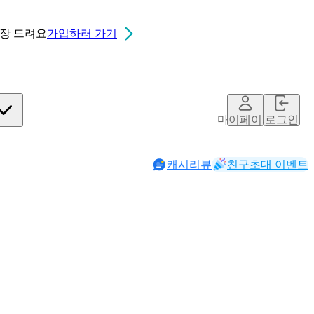
0장
드려요
가입하러 가기
마이페이지
로그인
캐시리뷰
친구초대 이벤트