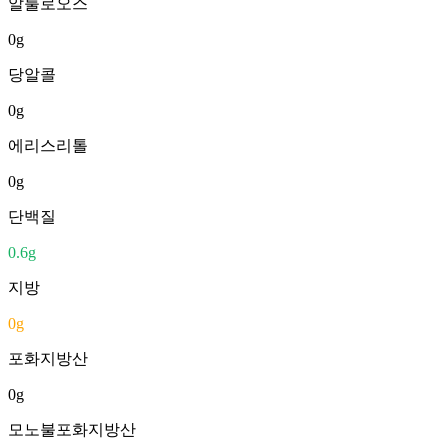
알룰로오스
0
g
당알콜
0
g
에리스리톨
0
g
단백질
0.6
g
지방
0
g
포화지방산
0
g
모노불포화지방산