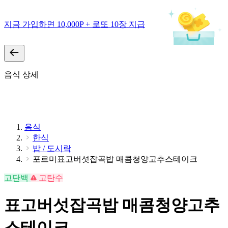
지금 가입하면 10,000P + 로또 10장 지급
음식 상세
음식
한식
밥 / 도시락
포르미표고버섯잡곡밥 매콤청양고추스테이크
고단백
고탄수
표고버섯잡곡밥 매콤청양고추
스테이크