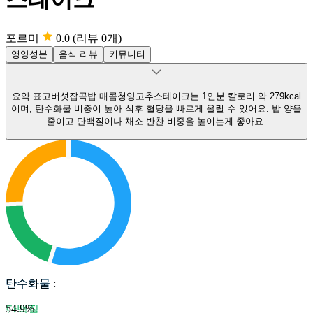
포르미
0.0
(리뷰 0개)
영양성분
음식 리뷰
커뮤니티
요약
표고버섯잡곡밥 매콤청양고추스테이크는 1인분 칼로리 약 279kcal
이며, 탄수화물 비중이 높아 식후 혈당을 빠르게 올릴 수 있어요.
밥 양을
줄이고 단백질이나 채소 반찬 비중을 높이는게 좋아요.
탄수화물
탄수화물
:
54.9
%
단백질