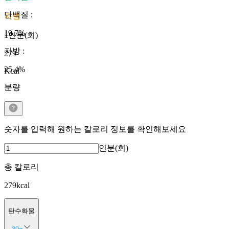
단백질
:
지방
19.7
%
1인분(회)
지방
:
279
25.4
%
Kcal
분량
숫자를 입력해 원하는 칼로리 정보를 확인해보세요
인분(회)
총 칼로리
279
kcal
탄수화물