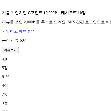
지금 가입하면
G포인트 10,000P + 캐시로또 10장
리뷰를 쓰면
2,000P
를 추가로 드려요. SNS 간편 로그인으로 
가입하고 혜택 받기
음식 리뷰
60
건
리뷰쓰기
4.9
5
점
91
%
4
점
7
%
3
점