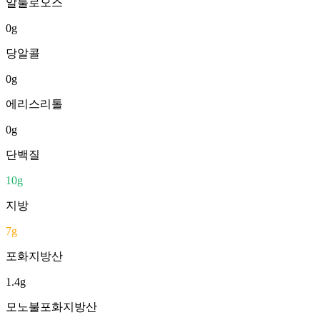
알룰로오스
0
g
당알콜
0
g
에리스리톨
0
g
단백질
10
g
지방
7
g
포화지방산
1.4
g
모노불포화지방산