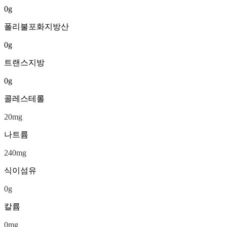
0
g
폴리불포화지방산
0
g
트랜스지방
0
g
콜레스테롤
20
mg
나트륨
240
mg
식이섬유
0
g
칼륨
0
mg