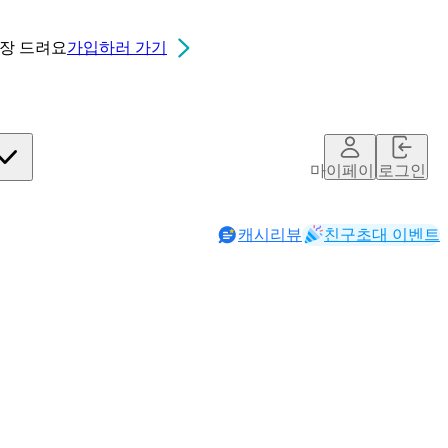
0장
드려요
가입하러 가기
마이페이지
로그인
캐시리뷰
친구초대 이벤트