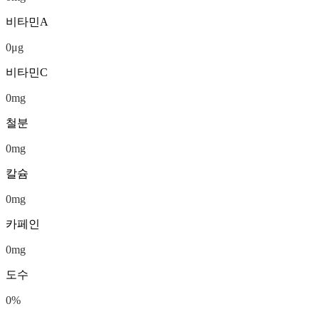
비타민A
0
μg
비타민C
0
mg
철분
0
mg
칼슘
0
mg
카페인
0
mg
도수
0
%