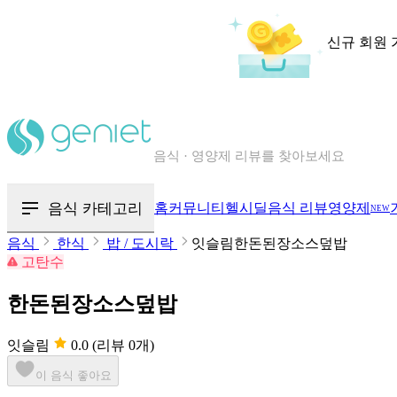
신규 회원 
칼로리와 영양성분을 검색해보세요
혈당 · 다이어트 음식 검색해보세요
음식 카테고리
홈
커뮤니티
헬시딜
음식 리뷰
영양제
NEW
음식 · 영양제 리뷰를 찾아보세요
음식
한식
밥 / 도시락
잇슬림한돈된장소스덮밥
고탄수
한돈된장소스덮밥
잇슬림
0.0
(리뷰 0개)
이 음식 좋아요