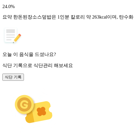
24.0
%
요약
한돈된장소스덮밥은 1인분 칼로리 약 263kcal이며, 탄수
오늘 이 음식을 드셨나요?
식단 기록
으로 식단관리 해보세요
식단 기록