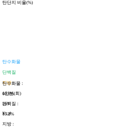
탄단지 비율(%)
탄수화물
단백질
지방
탄수화물
:
1인분(회)
60.8
%
263
단백질
:
Kcal
15.2
%
지방
: