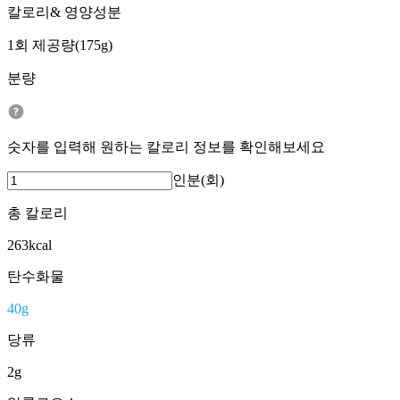
칼로리& 영양성분
1회 제공량(175g)
분량
숫자를 입력해 원하는 칼로리 정보를 확인해보세요
인분(회)
총 칼로리
263
kcal
탄수화물
40
g
당류
2
g