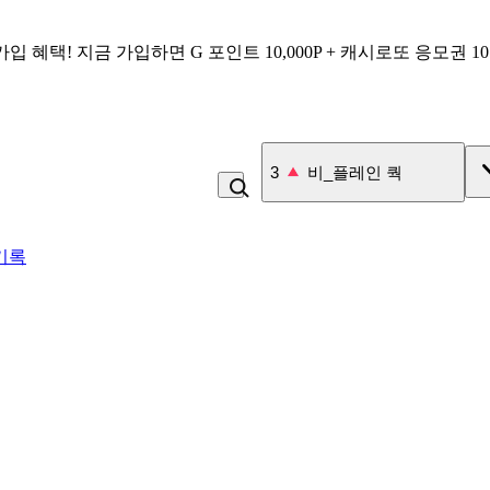
가입 혜택!
지금 가입하면
G 포인트 10,000P + 캐시로또 응모권 1
3
비_플레인 쿽
기록