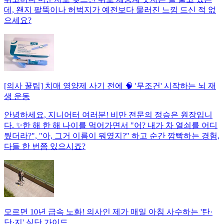
데, 왠지 팔뚝이나 허벅지가 예전보다 물러진 느낌 드신 적 없
으세요?
[의사 꿀팁] 치매 영양제 사기 전에 🧠 '무조건' 시작하는 뇌 재
생 운동
안녕하세요, 지니어터 여러분! 비만 전문의 정승은 원장입니
다. ✨한 해 한 해 나이를 먹어가면서 "어? 내가 차 열쇠를 어디
뒀더라?", "아, 그거 이름이 뭐였지?" 하고 순간 깜빡하는 경험,
다들 한 번쯤 있으시죠?
모르면 10년 급속 노화! 의사인 제가 매일 아침 사수하는 '탄·
단·지' 식단 가이드