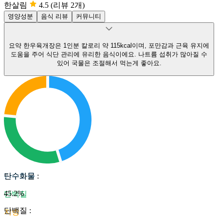
한살림
4.5
(리뷰 2개)
영양성분
음식 리뷰
커뮤니티
요약
한우육개장은 1인분 칼로리 약 115kcal이며, 포만감과 근육 유지에
도움을 주어 식단 관리에 유리한 음식이에요.
나트륨 섭취가 많아질 수
있어 국물은 조절해서 먹는게 좋아요.
탄수화물
탄수화물
:
45.2
%
단백질
단백질
:
지방