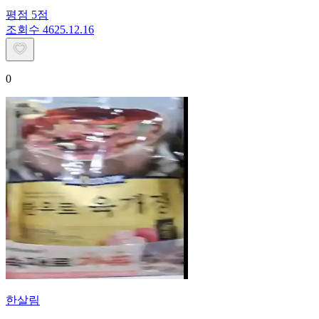
평점
5
점
조회수
46
25.12.16
0
한살림