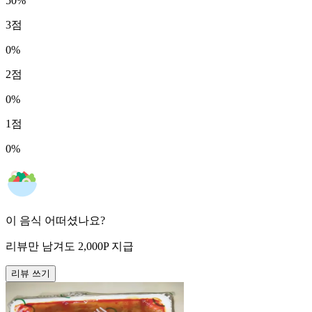
50
%
3
점
0
%
2
점
0
%
1
점
0
%
이 음식 어떠셨나요?
리뷰만 남겨도
2,000
P
지급
리뷰 쓰기