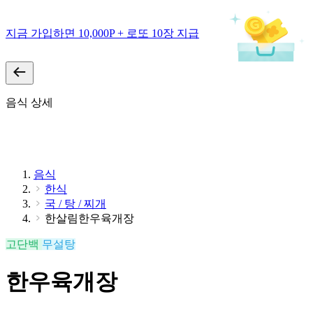
지금 가입하면 10,000P + 로또 10장 지급
음식 상세
음식
한식
국 / 탕 / 찌개
한살림한우육개장
고단백
무설탕
한우육개장