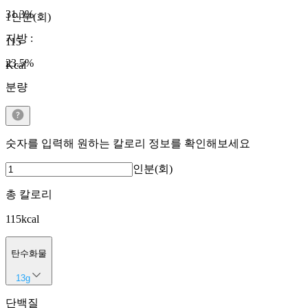
31.3
%
1인분(회)
지방
:
115
23.5
%
Kcal
분량
숫자를 입력해 원하는 칼로리 정보를 확인해보세요
인분(회)
총 칼로리
115
kcal
탄수화물
13
g
단백질