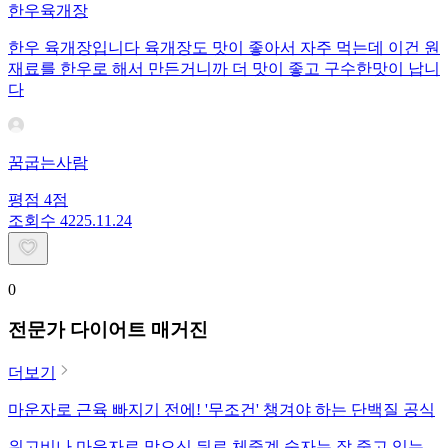
한우육개장
한우 육개장입니다 육개장도 맛이 좋아서 자주 먹는데 이건 원
재료를 한우로 해서 만든거니까 더 맛이 좋고 구수한맛이 납니
다
꿈굽는사람
평점
4
점
조회수
42
25.11.24
0
전문가 다이어트 매거진
더보기
마운자로 근육 빠지기 전에! '무조건' 챙겨야 하는 단백질 공식
위고비나 마운자로 맞으신 뒤로 체중계 숫자는 잘 줄고 있는